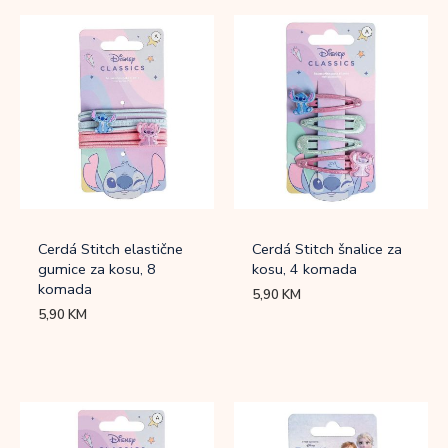
Cerdá Stitch elastične
Cerdá Stitch šnalice za
gumice za kosu, 8
kosu, 4 komada
komada
5,90
KM
5,90
KM