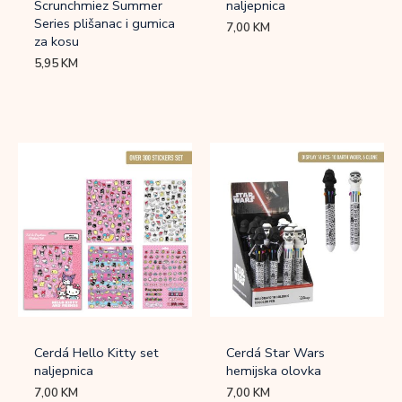
Scrunchmiez Summer
naljepnica
Series plišanac i gumica
7,00
KM
za kosu
5,95
KM
Cerdá Hello Kitty set
Cerdá Star Wars
naljepnica
hemijska olovka
7,00
KM
7,00
KM