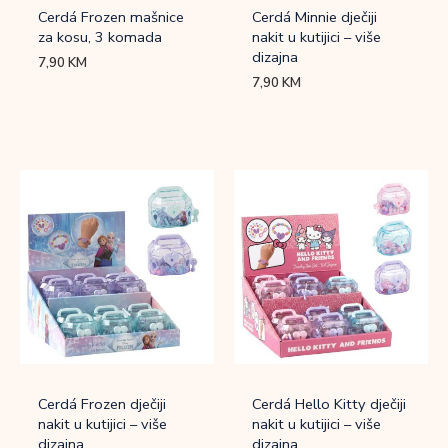
Cerdá Frozen mašnice
Cerdá Minnie dječiji
za kosu, 3 komada
nakit u kutijici – više
dizajna
7,90
KM
7,90
KM
Cerdá Frozen dječiji
Cerdá Hello Kitty dječiji
nakit u kutijici – više
nakit u kutijici – više
dizajna
dizajna