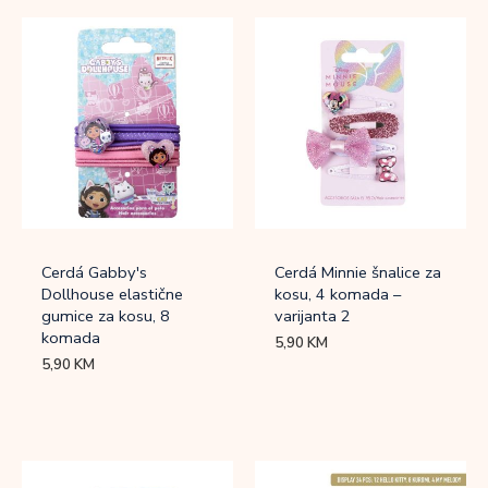
Cerdá Gabby's
Cerdá Minnie šnalice za
Dollhouse elastične
kosu, 4 komada –
gumice za kosu, 8
varijanta 2
komada
5,90
KM
5,90
KM