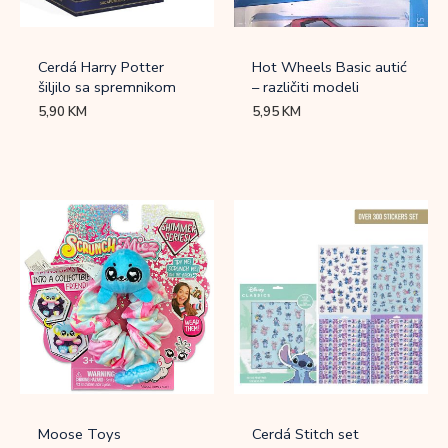
Cerdá Harry Potter
Hot Wheels Basic autić
šiljilo sa spremnikom
– različiti modeli
5,90
KM
5,95
KM
Moose Toys
Cerdá Stitch set