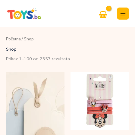
Skip
to
content
Početna
/ Shop
Shop
Sorted
Prikaz 1–100 od 2357 rezultata
by
price:
low
to
high