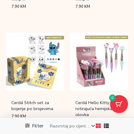
7,90
KM
7,90
KM
0
Cerdá Stitch set za
Cerdá Hello Kitty
bojenje po brojevima
rotirajuća hemijska
olovka
7,90
KM
7,90
KM
Filter