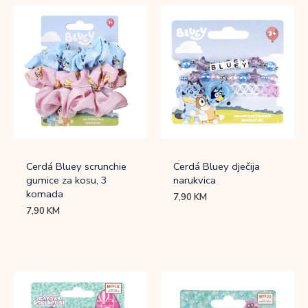
Cerdá Bluey scrunchie
Cerdá Bluey dječija
gumice za kosu, 3
narukvica
komada
7,90
KM
7,90
KM