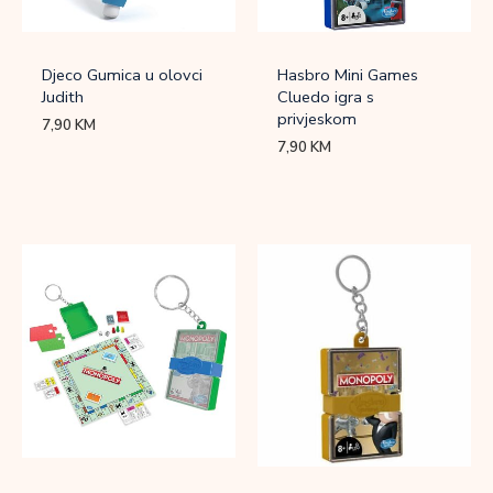
Djeco Gumica u olovci
Hasbro Mini Games
Judith
Cluedo igra s
privjeskom
7,90
KM
7,90
KM