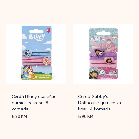
Cerdá Bluey elastične
Cerdá Gabby's
gumice za kosu, 8
Dollhouse gumice za
komada
kosu, 4 komada
5,90
KM
5,90
KM