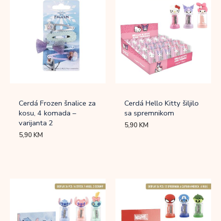
Cerdá Frozen šnalice za
Cerdá Hello Kitty šiljilo
kosu, 4 komada –
sa spremnikom
varijanta 2
5,90
KM
5,90
KM