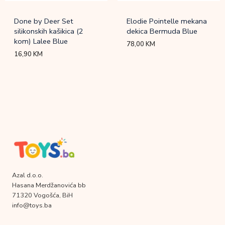
Done by Deer Set
Elodie Pointelle mekana
silikonskih kašikica (2
dekica Bermuda Blue
kom) Lalee Blue
78,00
KM
16,90
KM
Azal d.o.o.
Hasana Merdžanovića bb
71320 Vogošća, BiH
info@toys.ba