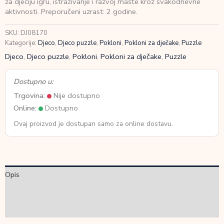
za dječiju igru, istraživanje i razvoj mašte kroz svakodnevne
vozila
aktivnosti. Preporučeni uzrast: 2 godine.
uzrast
2+godine
SKU:
DJ08170
količina
Kategorije:
Djeco
,
Djeco puzzle
,
Pokloni
,
Pokloni za dječake
,
Puzzle
Djeco
,
Djeco puzzle
,
Pokloni
,
Pokloni za dječake
,
Puzzle
Dostupno u:
Trgovina:
Nije dostupno
Online:
Dostupno
Ovaj proizvod je dostupan samo za online dostavu.
Opis
Dodatne informacije
Recenzije (0)