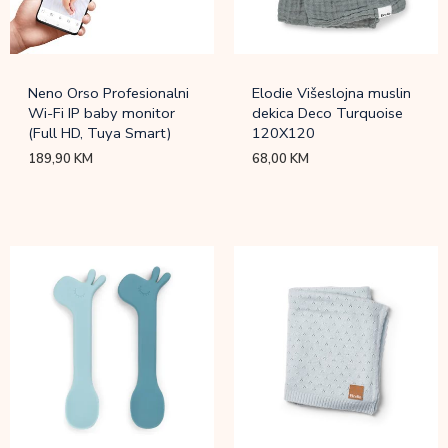
Neno Orso Profesionalni
Elodie Višeslojna muslin
Wi-Fi IP baby monitor
dekica Deco Turquoise
(Full HD, Tuya Smart)
120X120
189,90
KM
68,00
KM