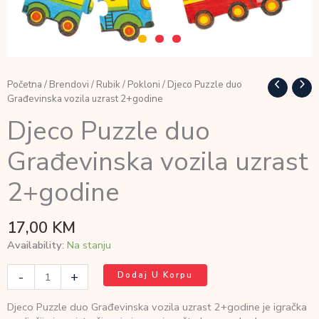
Početna
/
Brendovi
/
Rubik
/
Pokloni
/ Djeco Puzzle duo
Građevinska vozila uzrast 2+godine
Djeco Puzzle duo
Građevinska vozila uzrast
2+godine
17,00
KM
Availability:
Na stanju
Djeco
-
+
Dodaj U Korpu
Puzzle
duo
Djeco Puzzle duo Građevinska vozila uzrast 2+godine je igračka
Građevinska