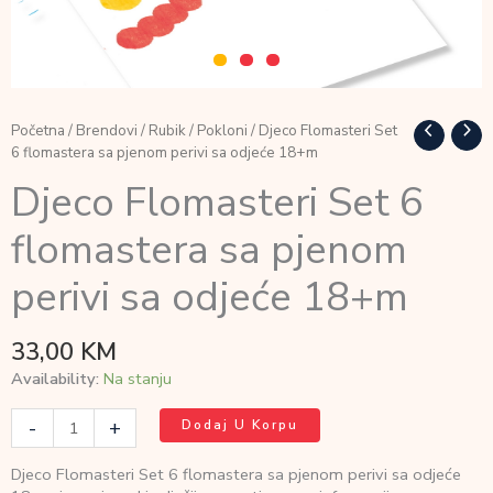
Početna
/
Brendovi
/
Rubik
/
Pokloni
/ Djeco Flomasteri Set
6 flomastera sa pjenom perivi sa odjeće 18+m
Djeco Flomasteri Set 6
flomastera sa pjenom
perivi sa odjeće 18+m
33,00
KM
Availability:
Na stanju
Djeco
-
+
Dodaj U Korpu
Flomasteri
Set
Djeco Flomasteri Set 6 flomastera sa pjenom perivi sa odjeće
6