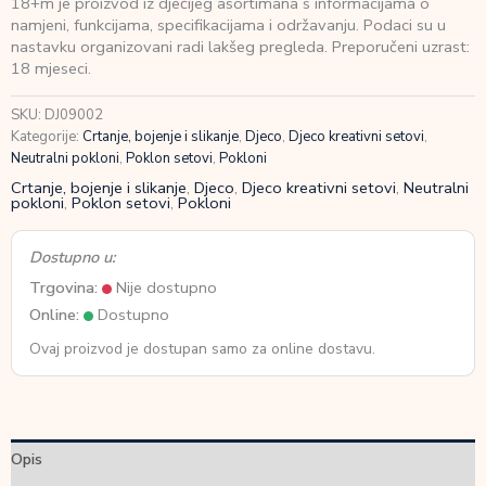
18+m je proizvod iz dječijeg asortimana s informacijama o
flomastera
namjeni, funkcijama, specifikacijama i održavanju. Podaci su u
sa
nastavku organizovani radi lakšeg pregleda. Preporučeni uzrast:
pjenom
18 mjeseci.
perivi
sa
SKU:
DJ09002
odjeće
Kategorije:
Crtanje, bojenje i slikanje
,
Djeco
,
Djeco kreativni setovi
,
18+m
Neutralni pokloni
,
Poklon setovi
,
Pokloni
količina
Crtanje, bojenje i slikanje
,
Djeco
,
Djeco kreativni setovi
,
Neutralni
pokloni
,
Poklon setovi
,
Pokloni
Dostupno u:
Trgovina:
Nije dostupno
Online:
Dostupno
Ovaj proizvod je dostupan samo za online dostavu.
Opis