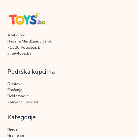
Azal d.o.o.
Hasana Merdžanovića bb
71320 Vogošća, BiH
info@toys.ba
Podrška kupcima
Dostava
Plaćanje
Reklamacije
Zamjena i povrati
Kategorije
Njega
Hranjenje