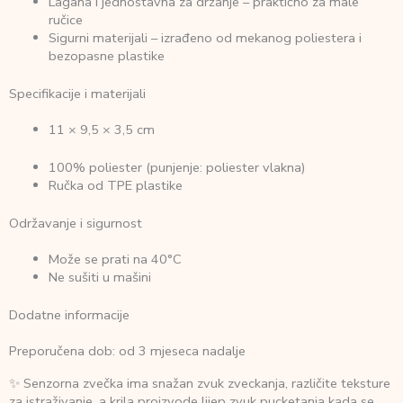
Lagana i jednostavna za držanje – praktično za male
ručice
Sigurni materijali – izrađeno od mekanog poliestera i
bezopasne plastike
Specifikacije i materijali
11 × 9,5 × 3,5 cm
100% poliester (punjenje: poliester vlakna)
Ručka od TPE plastike
Održavanje i sigurnost
Može se prati na 40°C
Ne sušiti u mašini
Dodatne informacije
Preporučena dob: od 3 mjeseca nadalje
✨ Senzorna zvečka ima snažan zvuk zveckanja, različite teksture
za istraživanje, a krila proizvode lijep zvuk pucketanja kada se