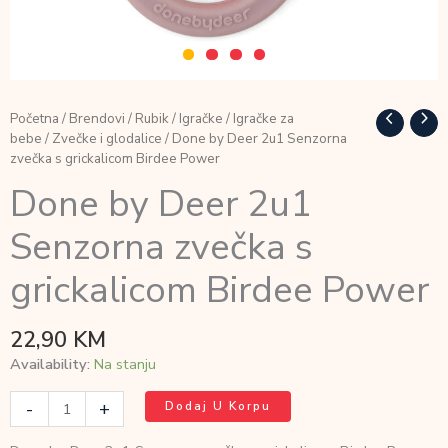
Početna
/
Brendovi
/
Rubik
/
Igračke
/
Igračke za
bebe
/
Zvečke i glodalice
/ Done by Deer 2u1 Senzorna
zvečka s grickalicom Birdee Power
Done by Deer 2u1
Senzorna zvečka s
grickalicom Birdee Power
22,90
KM
Availability:
Na stanju
Done
-
+
Dodaj U Korpu
by
Deer