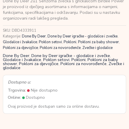
Done by Deer 2u1 Senzorna zvečka s grickalicom Birdee Power
2u1
je proizvod iz dječijeg asortimana s informacijama o namjeni,
Senzorna
funkcijama, specifikacijama i održavanju. Podaci su u nastavku
zvečka
organizovani radi lakšeg pregleda.
s
grickalicom
SKU:
DBD4333911
Birdee
Kategorije:
Done By Deer
,
Done by Deer igračke - glodalice i zvečke
,
Power
Glodalice i žvakalice
,
Poklon setovi
,
Pokloni
,
Pokloni za baby shower
,
količina
Pokloni za djevojčice
,
Pokloni za novorođenče
,
Zvečke i glodalice
Done By Deer
,
Done by Deer igračke - glodalice i zvečke
,
Glodalice i žvakalice
,
Poklon setovi
,
Pokloni
,
Pokloni za baby
shower
,
Pokloni za djevojčice
,
Pokloni za novorođenče
,
Zvečke i
glodalice
Dostupno u:
Trgovina:
Nije dostupno
Online:
Dostupno
Ovaj proizvod je dostupan samo za online dostavu.