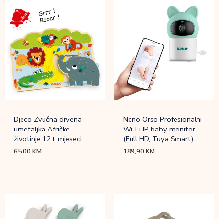
Djeco Zvučna drvena
Neno Orso Profesionalni
umetaljka Afričke
Wi-Fi IP baby monitor
životinje 12+ mjeseci
(Full HD, Tuya Smart)
65,00
KM
189,90
KM