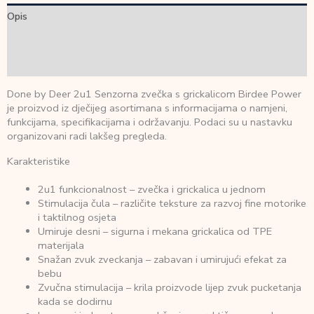
Opis
Dodatne informacije
Recenzije (0)
Done by Deer 2u1 Senzorna zvečka s grickalicom Birdee Power
je proizvod iz dječijeg asortimana s informacijama o namjeni,
funkcijama, specifikacijama i održavanju. Podaci su u nastavku
organizovani radi lakšeg pregleda.
Karakteristike
2u1 funkcionalnost – zvečka i grickalica u jednom
Stimulacija čula – različite teksture za razvoj fine motorike
i taktilnog osjeta
Umiruje desni – sigurna i mekana grickalica od TPE
materijala
Snažan zvuk zveckanja – zabavan i umirujući efekat za
bebu
Zvučna stimulacija – krila proizvode lijep zvuk pucketanja
kada se dodirnu