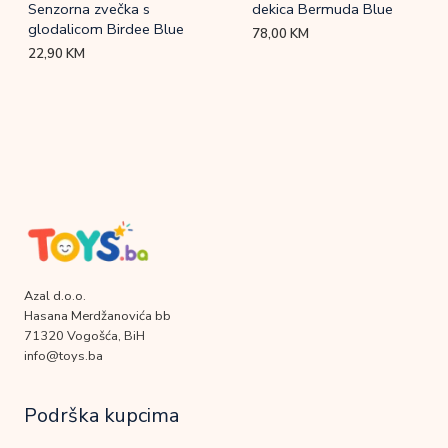
Senzorna zvečka s
dekica Bermuda Blue
glodalicom Birdee Blue
78,00
KM
22,90
KM
Azal d.o.o.
Hasana Merdžanovića bb
71320 Vogošća, BiH
info@toys.ba
Podrška kupcima