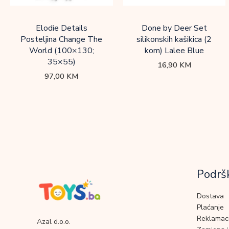
Elodie Details
Done by Deer Set
Posteljina Change The
silikonskih kašikica (2
World (100×130;
kom) Lalee Blue
35×55)
16,90
KM
97,00
KM
Podrš
Dostava
Plaćanje
Reklamaci
Azal d.o.o.