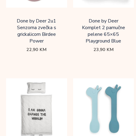
Done by Deer 2u1
Done by Deer
Senzorna zvečka s
Komplet 2 pamučne
grickalicom Birdee
pelene 65×65
Power
Playground Blue
22,90
KM
23,90
KM