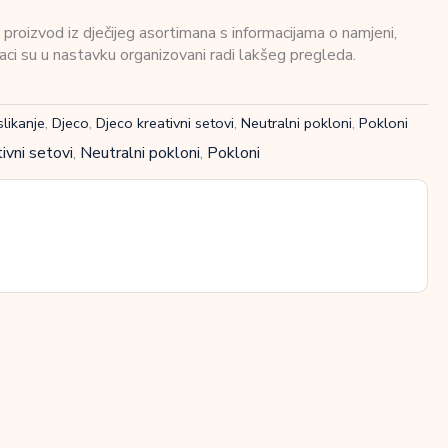
roizvod iz dječijeg asortimana s informacijama o namjeni,
daci su u nastavku organizovani radi lakšeg pregleda.
slikanje
,
Djeco
,
Djeco kreativni setovi
,
Neutralni pokloni
,
Pokloni
ivni setovi
,
Neutralni pokloni
,
Pokloni