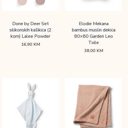
Done by Deer Set
Elodie Mekana
silikonskih kašikica (2
bambus muslin dekica
kom) Lalee Powder
80×80 Garden Leo
Toile
16,90
KM
38,00
KM