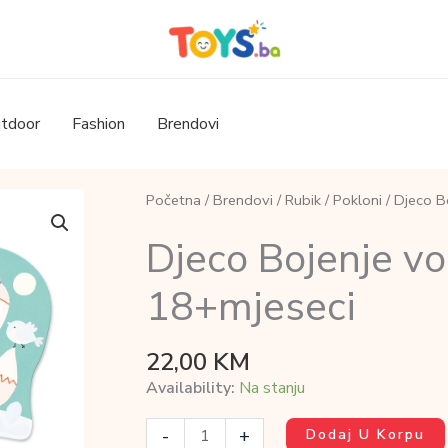
tdoor
Fashion
Brendovi
Početna
/
Brendovi
/
Rubik
/
Pokloni
/ Djeco B
Djeco Bojenje v
18+mjeseci
22,00
KM
Availability:
Na stanju
Djeco
-
+
Dodaj U Korpu