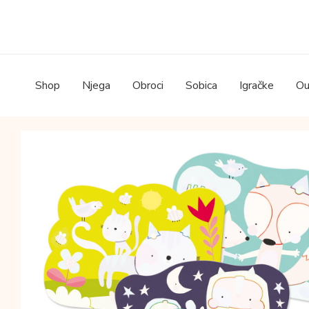
Skip
to
content
Shop
Njega
Obroci
Sobica
Igračke
Ou