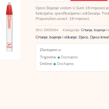
Bojenje
vodom
Djeco Bojenje vodom U šumi 18+mjeseci je p
U
funkcijama, specifikacijama i održavanju. Po
šumi
Preporučeni uzrast: 18+mjeseci.
18+mjeseci
količina
SKU:
DJ09064
Kategorije:
Crtanje, bojenje i 
Crtanje, bojenje i slikanje
,
Djeco
,
Djeco kreat
Dostupno u:
Trgovina:
Dostupno
Online:
Dostupno