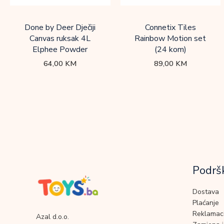
Done by Deer Dječiji
Connetix Tiles
Canvas ruksak 4L
Rainbow Motion set
Elphee Powder
(24 kom)
64,00
KM
89,00
KM
Podrš
Dostava
Plaćanje
Reklamaci
Azal d.o.o.