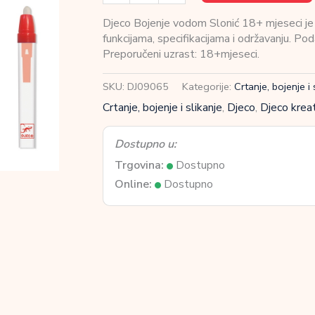
Bojenje
vodom
Djeco Bojenje vodom Slonić 18+ mjeseci je p
Slonić
funkcijama, specifikacijama i održavanju. Po
18+
Preporučeni uzrast: 18+mjeseci.
mjeseci
količina
SKU:
DJ09065
Kategorije:
Crtanje, bojenje i 
Crtanje, bojenje i slikanje
,
Djeco
,
Djeco kreat
Dostupno u:
Trgovina:
Dostupno
Online:
Dostupno