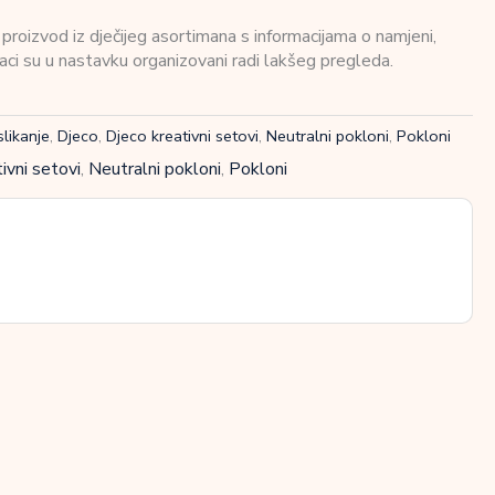
roizvod iz dječijeg asortimana s informacijama o namjeni,
daci su u nastavku organizovani radi lakšeg pregleda.
slikanje
,
Djeco
,
Djeco kreativni setovi
,
Neutralni pokloni
,
Pokloni
ivni setovi
,
Neutralni pokloni
,
Pokloni