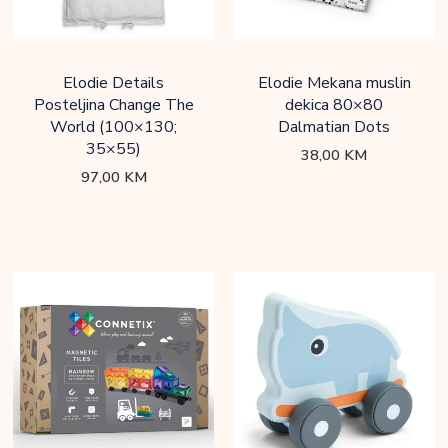
Elodie Details
Elodie Mekana muslin
Posteljina Change The
dekica 80×80
World (100×130;
Dalmatian Dots
35×55)
38,00
KM
97,00
KM