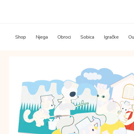
Skip
to
content
Shop
Njega
Obroci
Sobica
Igračke
Ou