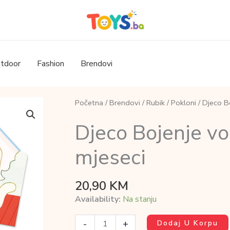
tdoor
Fashion
Brendovi
Početna
/
Brendovi
/
Rubik
/
Pokloni
/ Djeco B
Djeco Bojenje v
mjeseci
20,90
KM
Availability:
Na stanju
Djeco
-
+
Dodaj U Korpu