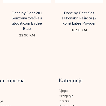
Done by Deer 2u1
Done by Deer Set
Senzorna zvečka s
silikonskih kašikica (2
glodalicom Birdee
kom) Lalee Powder
Blue
16,90
KM
22,90
KM
ka kupcima
Kategorije
Njega
Hranjenje
je
Igračke