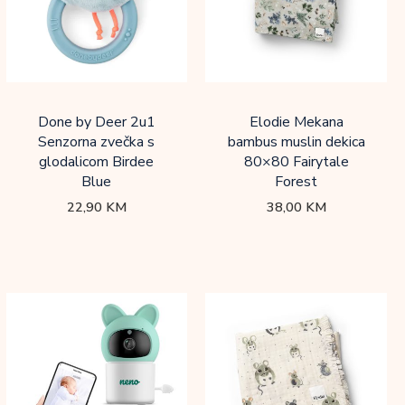
Done by Deer 2u1
Elodie Mekana
Senzorna zvečka s
bambus muslin dekica
glodalicom Birdee
80×80 Fairytale
Blue
Forest
22,90
KM
38,00
KM