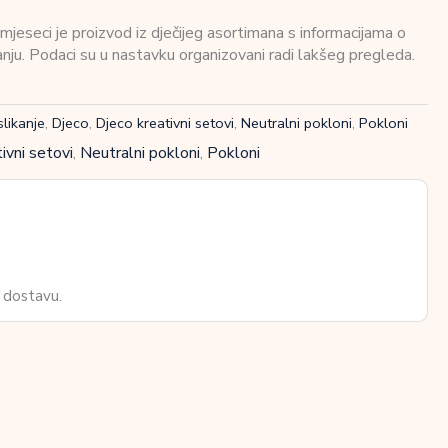
eseci je proizvod iz dječijeg asortimana s informacijama o
vanju. Podaci su u nastavku organizovani radi lakšeg pregleda.
slikanje
,
Djeco
,
Djeco kreativni setovi
,
Neutralni pokloni
,
Pokloni
ivni setovi
,
Neutralni pokloni
,
Pokloni
 dostavu.