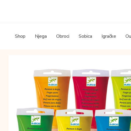
Skip
to
content
Shop
Njega
Obroci
Sobica
Igračke
Ou