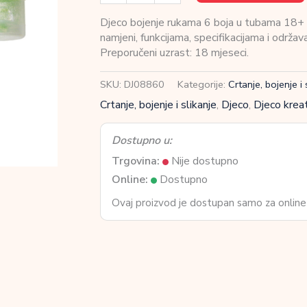
bojenje
rukama
Djeco bojenje rukama 6 boja u tubama 18+ mj
6
namjeni, funkcijama, specifikacijama i održa
boja
Preporučeni uzrast: 18 mjeseci.
u
tubama
SKU:
DJ08860
Kategorije:
Crtanje, bojenje i 
18+
Crtanje, bojenje i slikanje
,
Djeco
,
Djeco kreat
mjeseci
količina
Dostupno u:
Trgovina:
Nije dostupno
Online:
Dostupno
Ovaj proizvod je dostupan samo za online