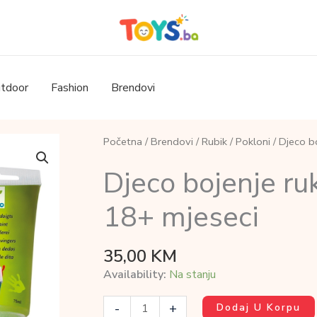
tdoor
Fashion
Brendovi
Početna
/
Brendovi
/
Rubik
/
Pokloni
/ Djeco b
Djeco bojenje r
18+ mjeseci
35,00
KM
Availability:
Na stanju
Djeco
-
+
Dodaj U Korpu