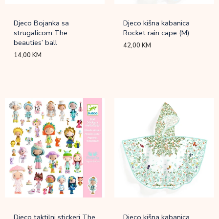
Djeco Bojanka sa
Djeco kišna kabanica
strugalicom The
Rocket rain cape (M)
beauties’ ball
42,00
KM
14,00
KM
Djeco taktilni stickeri The
Djeco kišna kabanica