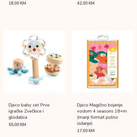
18,00
KM
42,00
KM
Djeco baby set Prve
Djeco Magično bojenje
igračke Zvečkice i
vodom 4 seasons 18+m
glodalica
(manji format putno
izdanje)
55,00
KM
17,00
KM