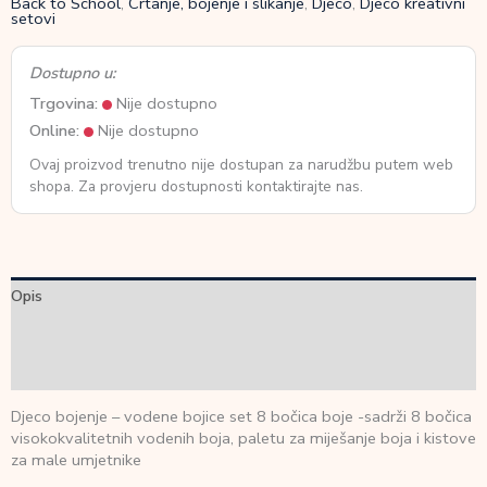
Back to School
,
Crtanje, bojenje i slikanje
,
Djeco
,
Djeco kreativni
setovi
Dostupno u:
Trgovina:
Nije dostupno
Online:
Nije dostupno
Ovaj proizvod trenutno nije dostupan za narudžbu putem web
shopa. Za provjeru dostupnosti kontaktirajte nas.
Opis
Dodatne informacije
Recenzije (0)
Djeco bojenje – vodene bojice set 8 bočica boje -sadrži 8 bočica
visokokvalitetnih vodenih boja, paletu za miješanje boja i kistove
za male umjetnike