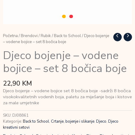
Početna
/
Brendovi
/
Rubik
/
Back to School
/ Djeco bojenje
– vodene bojice – set 8 bočica boje
Djeco bojenje – vodene
bojice – set 8 bočica boje
22,90
KM
Djeco bojenje – vodene bojice set 8 bočica boje -sadrži 8 bočica
visokokvalitetnih vodenih boja, paletu za miješanje boja i kistove
za male umjetnike
SKU:
DJ08861
Kategorije:
Back to School
,
Crtanje, bojenje i slikanje
,
Djeco
,
Djeco
kreativni setovi