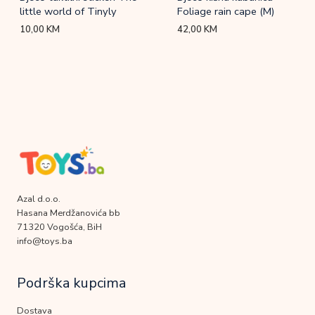
little world of Tinyly
Foliage rain cape (M)
10,00
KM
42,00
KM
Azal d.o.o.
Hasana Merdžanovića bb
71320 Vogošća, BiH
info@toys.ba
Podrška kupcima
Dostava