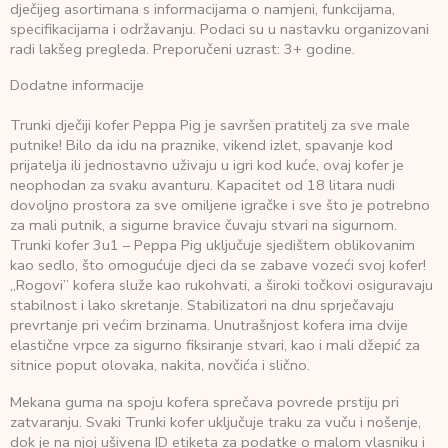
dječijeg asortimana s informacijama o namjeni, funkcijama,
specifikacijama i održavanju. Podaci su u nastavku organizovani
radi lakšeg pregleda. Preporučeni uzrast: 3+ godine.
Dodatne informacije
Trunki dječiji kofer Peppa Pig je savršen pratitelj za sve male
putnike! Bilo da idu na praznike, vikend izlet, spavanje kod
prijatelja ili jednostavno uživaju u igri kod kuće, ovaj kofer je
neophodan za svaku avanturu. Kapacitet od 18 litara nudi
dovoljno prostora za sve omiljene igračke i sve što je potrebno
za mali putnik, a sigurne bravice čuvaju stvari na sigurnom.
Trunki kofer 3u1 – Peppa Pig uključuje sjedištem oblikovanim
kao sedlo, što omogućuje djeci da se zabave vozeći svoj kofer!
„Rogovi” kofera služe kao rukohvati, a široki točkovi osiguravaju
stabilnost i lako skretanje. Stabilizatori na dnu sprječavaju
prevrtanje pri većim brzinama. Unutrašnjost kofera ima dvije
elastične vrpce za sigurno fiksiranje stvari, kao i mali džepić za
sitnice poput olovaka, nakita, novčića i slično.
Mekana guma na spoju kofera sprečava povrede prstiju pri
zatvaranju. Svaki Trunki kofer uključuje traku za vuču i nošenje,
dok je na njoj ušivena ID etiketa za podatke o malom vlasniku i