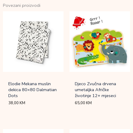
Povezani proizvodi
Elodie Mekana muslin
Djeco Zvučna drvena
dekica 80×80 Dalmatian
umetaljka Afričke
Dots
životinje 12+ mjeseci
38,00
KM
65,00
KM