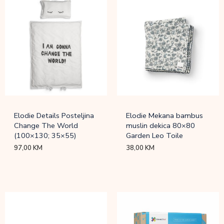
Elodie Details Posteljina
Elodie Mekana bambus
Change The World
muslin dekica 80×80
(100×130; 35×55)
Garden Leo Toile
97,00
KM
38,00
KM