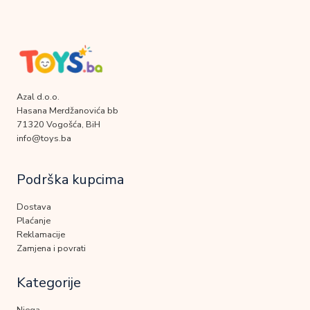
Azal d.o.o.
Hasana Merdžanovića bb
71320 Vogošća, BiH
info@toys.ba
Podrška kupcima
Dostava
Plaćanje
Reklamacije
Zamjena i povrati
Kategorije