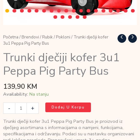
Početna
/
Brendovi
/
Rubik
/
Pokloni
/ Trunki dječiji kofer
3u1 Peppa Pig Party Bus
Trunki dječiji kofer 3u1
Peppa Pig Party Bus
139,90
KM
Availability:
Na stanju
Trunki
-
+
Dodaj U Korpu
dječiji
kofer
Trunki dječiji kofer 3u1 Peppa Pig Party Bus je proizvod iz
3u1
dječijeg asortimana s informacijama o namjeni, funkcijama,
Peppa
specifikacijama i održavanju. Podaci su u nastavku organizovani
Pig