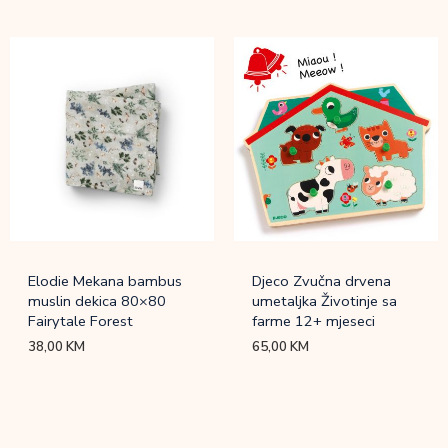
Elodie Mekana bambus
Djeco Zvučna drvena
muslin dekica 80×80
umetaljka Životinje sa
Fairytale Forest
farme 12+ mjeseci
38,00
KM
65,00
KM