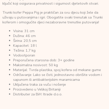
ključić koji osigurava privatnost i sigurnost djetetovih stvari.
Trunki kofer Peppa Pig je praktičan za svu djecu koji žele da
uživaju u putovanjima i igri. Obogatite svaki trenutak sa Trunki
koferom i omogućite djeci nezaboravne trenutke putovanja!
Visina: 31 cm
Dužina: 46 cm
Širina: 20,5 cm
Kapacitet: 18 l
Težina: 1,7 kg
Vodootporan
Preporučena starosna dob: 3+ godine
Maksimalna nosivost: 50 kg
Materijal: Tvrda plastika, spoj kofera od mekane gume
Održavanje: Lako se čisti, jednostavno obrišite vodom i
sapunom ili antibakterijskim maramicama
Uključena traka za vuču i nošenje
Proizvedeno u Velikoj Britaniji
Distributer za BiH: Itrade d.o.o.