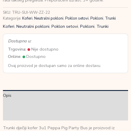
radi lakšeg pregleda. Preporučeni uzrast: 3+ godine.
Party
Bus
SKU:
TRU-SUI-WW-ZZ-22
količina
Kategorije:
Koferi
,
Neutralni pokloni
,
Poklon setovi
,
Pokloni
,
Trunki
Koferi
,
Neutralni pokloni
,
Poklon setovi
,
Pokloni
,
Trunki
Dostupno u:
Trgovina:
Nije dostupno
Online:
Dostupno
Ovaj proizvod je dostupan samo za online dostavu.
Opis
Dodatne informacije
Recenzije (0)
Trunki dječiji kofer 3u1 Peppa Pig Party Bus je proizvod iz