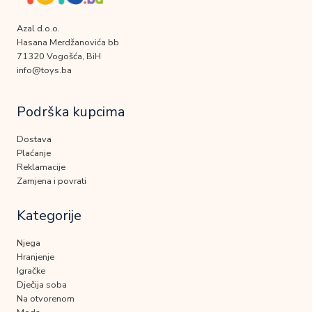
Azal d.o.o.
Hasana Merdžanovića bb
71320 Vogošća, BiH
info@toys.ba
Podrška kupcima
Dostava
Plaćanje
Reklamacije
Zamjena i povrati
Kategorije
Njega
Hranjenje
Igračke
Dječija soba
Na otvorenom