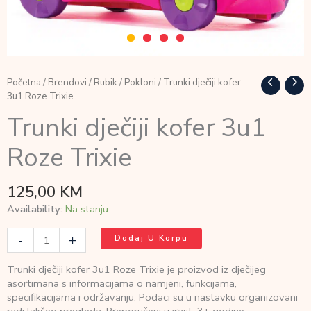
Početna
/
Brendovi
/
Rubik
/
Pokloni
/ Trunki dječiji kofer
3u1 Roze Trixie
Trunki dječiji kofer 3u1
Roze Trixie
125,00
KM
Availability:
Na stanju
Trunki
-
+
Dodaj U Korpu
dječiji
kofer
Trunki dječiji kofer 3u1 Roze Trixie je proizvod iz dječijeg
3u1
asortimana s informacijama o namjeni, funkcijama,
Roze
specifikacijama i održavanju. Podaci su u nastavku organizovani
Trixie