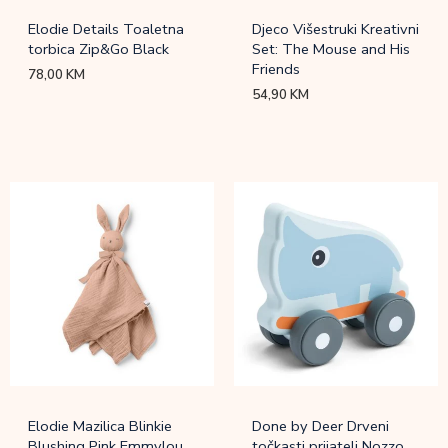
Elodie Details Toaletna
Djeco Višestruki Kreativni
torbica Zip&Go Black
Set: The Mouse and His
Friends
78,00
KM
54,90
KM
Elodie Mazilica Blinkie
Done by Deer Drveni
Blushing Pink Emmylou
točkasti prijatelj Nozzo