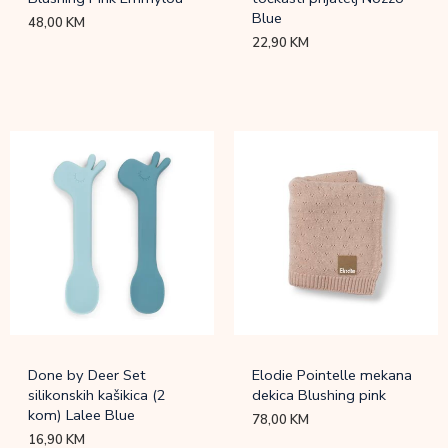
Blue
48,00
KM
22,90
KM
Done by Deer Set
Elodie Pointelle mekana
silikonskih kašikica (2
dekica Blushing pink
kom) Lalee Blue
78,00
KM
16,90
KM