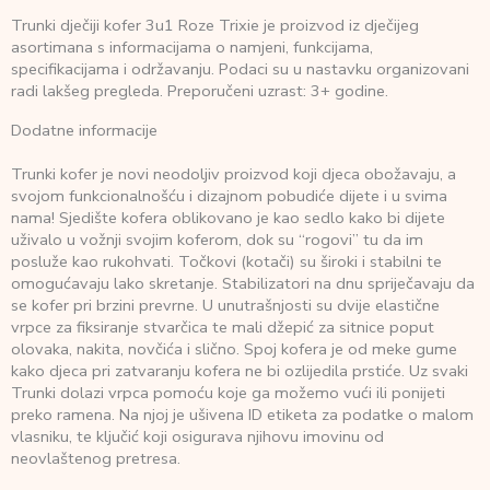
Trunki dječiji kofer 3u1 Roze Trixie je proizvod iz dječijeg
asortimana s informacijama o namjeni, funkcijama,
specifikacijama i održavanju. Podaci su u nastavku organizovani
radi lakšeg pregleda. Preporučeni uzrast: 3+ godine.
Dodatne informacije
Trunki kofer je novi neodoljiv proizvod koji djeca obožavaju, a
svojom funkcionalnošću i dizajnom pobudiće dijete i u svima
nama! Sjedište kofera oblikovano je kao sedlo kako bi dijete
uživalo u vožnji svojim koferom, dok su “rogovi” tu da im
posluže kao rukohvati. Točkovi (kotači) su široki i stabilni te
omogućavaju lako skretanje. Stabilizatori na dnu spriječavaju da
se kofer pri brzini prevrne. U unutrašnjosti su dvije elastične
vrpce za fiksiranje stvarčica te mali džepić za sitnice poput
olovaka, nakita, novčića i slično. Spoj kofera je od meke gume
kako djeca pri zatvaranju kofera ne bi ozlijedila prstiće. Uz svaki
Trunki dolazi vrpca pomoću koje ga možemo vući ili ponijeti
preko ramena. Na njoj je ušivena ID etiketa za podatke o malom
vlasniku, te ključić koji osigurava njihovu imovinu od
neovlaštenog pretresa.