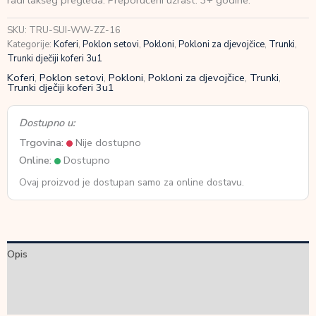
radi lakšeg pregleda. Preporučeni uzrast: 3+ godine.
količina
SKU:
TRU-SUI-WW-ZZ-16
Kategorije:
Koferi
,
Poklon setovi
,
Pokloni
,
Pokloni za djevojčice
,
Trunki
,
Trunki dječiji koferi 3u1
Koferi
,
Poklon setovi
,
Pokloni
,
Pokloni za djevojčice
,
Trunki
,
Trunki dječiji koferi 3u1
Dostupno u:
Trgovina:
Nije dostupno
Online:
Dostupno
Ovaj proizvod je dostupan samo za online dostavu.
Opis
Dodatne informacije
Recenzije (0)