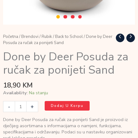
Početna
/
Brendovi
/
Rubik
/
Back to School
/ Done by Deer
Posuda za ručak za ponijeti Sand
Done by Deer Posuda za
ručak za ponijeti Sand
18,90
KM
Availability:
Na stanju
Done
-
+
Dodaj U Korpu
by
Deer
Done by Deer Posuda za ručak za ponijeti Sand je proizvod iz
Posuda
dječijeg asortimana s informacijama o namjeni, funkcijama,
za
specifikacijama i održavanju. Podaci su u nastavku organizovani
ručak