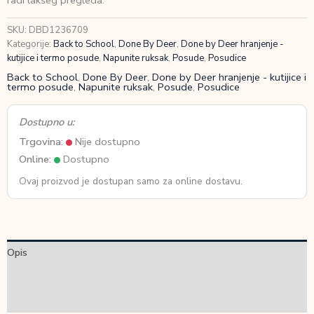
radi lakšeg pregleda.
za
ponijeti
SKU:
DBD1236709
Sand
Kategorije:
Back to School
,
Done By Deer
,
Done by Deer hranjenje -
količina
kutijice i termo posude
,
Napunite ruksak
,
Posude
,
Posudice
Back to School
,
Done By Deer
,
Done by Deer hranjenje - kutijice i
termo posude
,
Napunite ruksak
,
Posude
,
Posudice
Dostupno u:
Trgovina:
Nije dostupno
Online:
Dostupno
Ovaj proizvod je dostupan samo za online dostavu.
Opis
Dodatne informacije
Recenzije (0)