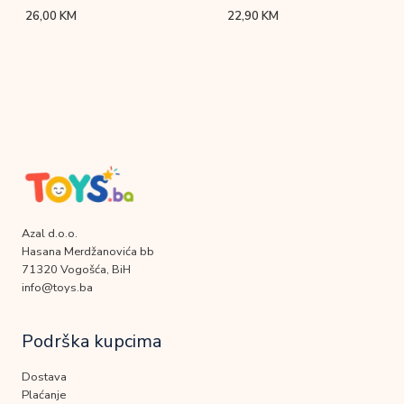
26,00
KM
22,90
KM
Azal d.o.o.
Hasana Merdžanovića bb
71320 Vogošća, BiH
info@toys.ba
Podrška kupcima
Dostava
Plaćanje