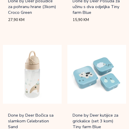
Done by Deer posudice
Done by Deer Posuda za
za pohranu hrane (3kom)
užinu s dva odjeljka Tiny
Croco Green
farm Blue
27,90
KM
15,90
KM
Done by Deer Bočica sa
Done by Deer kutijice za
slamkom Celebration
grickalice (set 3 kom)
Sand
Tiny farm Blue