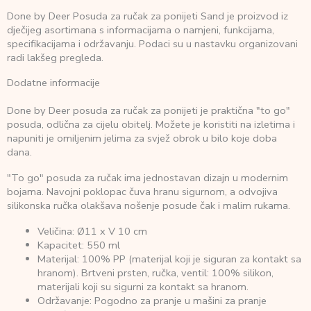
Done by Deer Posuda za ručak za ponijeti Sand je proizvod iz
dječijeg asortimana s informacijama o namjeni, funkcijama,
specifikacijama i održavanju. Podaci su u nastavku organizovani
radi lakšeg pregleda.
Dodatne informacije
Done by Deer posuda za ručak za ponijeti je praktična "to go"
posuda, odlična za cijelu obitelj. Možete je koristiti na izletima i
napuniti je omiljenim jelima za svjež obrok u bilo koje doba
dana.
"To go" posuda za ručak ima jednostavan dizajn u modernim
bojama. Navojni poklopac čuva hranu sigurnom, a odvojiva
silikonska ručka olakšava nošenje posude čak i malim rukama.
Veličina: Ø11 x V 10 cm
Kapacitet: 550 ml
Materijal: 100% PP (materijal koji je siguran za kontakt sa
hranom). Brtveni prsten, ručka, ventil: 100% silikon,
materijali koji su sigurni za kontakt sa hranom.
Održavanje: Pogodno za pranje u mašini za pranje