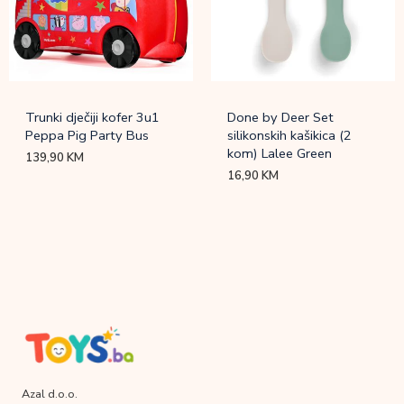
Trunki dječiji kofer 3u1
Done by Deer Set
Peppa Pig Party Bus
silikonskih kašikica (2
kom) Lalee Green
139,90
KM
16,90
KM
Azal d.o.o.