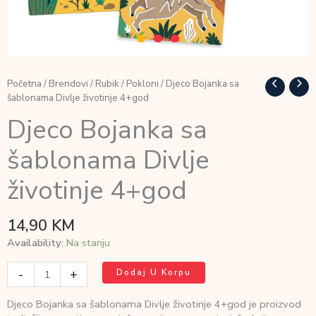
Početna
/
Brendovi
/
Rubik
/
Pokloni
/ Djeco Bojanka sa
šablonama Divlje životinje 4+god
Djeco Bojanka sa
šablonama Divlje
životinje 4+god
14,90
KM
Availability:
Na stanju
Djeco
-
+
Dodaj U Korpu
Bojanka
sa
Djeco Bojanka sa šablonama Divlje životinje 4+god je proizvod
šablonama