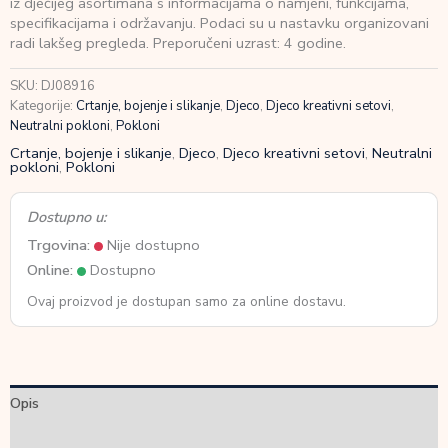
iz dječijeg asortimana s informacijama o namjeni, funkcijama,
Divlje
specifikacijama i održavanju. Podaci su u nastavku organizovani
životinje
radi lakšeg pregleda. Preporučeni uzrast: 4 godine.
4+god
količina
SKU:
DJ08916
Kategorije:
Crtanje, bojenje i slikanje
,
Djeco
,
Djeco kreativni setovi
,
Neutralni pokloni
,
Pokloni
Crtanje, bojenje i slikanje
,
Djeco
,
Djeco kreativni setovi
,
Neutralni
pokloni
,
Pokloni
Dostupno u:
Trgovina:
Nije dostupno
Online:
Dostupno
Ovaj proizvod je dostupan samo za online dostavu.
Opis
Dodatne informacije