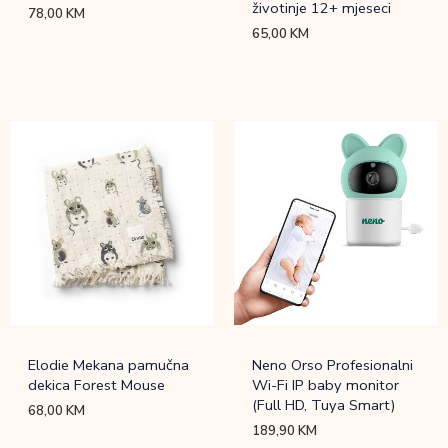
životinje 12+ mjeseci
78,00
KM
65,00
KM
Elodie Mekana pamučna
Neno Orso Profesionalni
dekica Forest Mouse
Wi-Fi IP baby monitor
(Full HD, Tuya Smart)
68,00
KM
189,90
KM