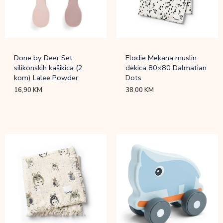
Done by Deer Set
Elodie Mekana muslin
silikonskih kašikica (2
dekica 80×80 Dalmatian
kom) Lalee Powder
Dots
16,90
KM
38,00
KM