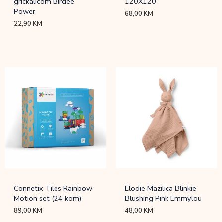
grickalicom Birdee
120X120
Power
68,00
KM
22,90
KM
Connetix Tiles Rainbow
Elodie Mazilica Blinkie
Motion set (24 kom)
Blushing Pink Emmylou
89,00
KM
48,00
KM