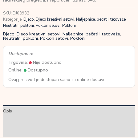
radi lakšeg pregleda. Preporučeni uzrast: 3–6.
količina
SKU:
DJ08932
Kategorije:
Djeco
,
Djeco kreativni setovi
,
Naljepnice, pečati i tetovaže
,
Neutralni pokloni
,
Poklon setovi
,
Pokloni
Djeco
,
Djeco kreativni setovi
,
Naljepnice, pečati i tetovaže
,
Neutralni pokloni
,
Poklon setovi
,
Pokloni
Dostupno u:
Trgovina:
Nije dostupno
Online:
Dostupno
Ovaj proizvod je dostupan samo za online dostavu.
Opis
Dodatne informacije
Recenzije (0)