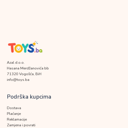
Azal d.o.o.
Hasana Merdžanovića bb
71320 Vogošća, BiH
info@toys.ba
Podrška kupcima
Dostava
Plaćanje
Reklamacije
Zamjena i povrati