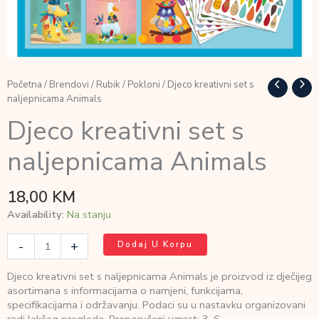
Početna
/
Brendovi
/
Rubik
/
Pokloni
/ Djeco kreativni set s
naljepnicama Animals
Djeco kreativni set s
naljepnicama Animals
18,00
KM
Availability:
Na stanju
Djeco
-
+
Dodaj U Korpu
kreativni
set
Djeco kreativni set s naljepnicama Animals je proizvod iz dječijeg
s
asortimana s informacijama o namjeni, funkcijama,
naljepnicama
specifikacijama i održavanju. Podaci su u nastavku organizovani
Animals