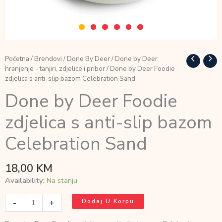
Početna
/
Brendovi
/
Done By Deer
/
Done by Deer
hranjenje - tanjiri, zdjelice i pribor
/ Done by Deer Foodie
zdjelica s anti-slip bazom Celebration Sand
Done by Deer Foodie
zdjelica s anti-slip bazom
Celebration Sand
18,00
KM
Availability:
Na stanju
Done
-
+
Dodaj U Korpu
by
Deer