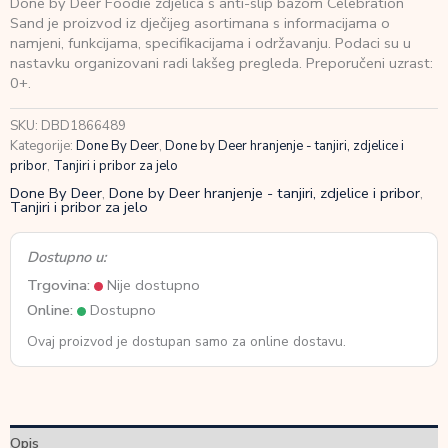
Done by Deer Foodie zdjelica s anti-slip bazom Celebration
Foodie
Sand je proizvod iz dječijeg asortimana s informacijama o
zdjelica
namjeni, funkcijama, specifikacijama i održavanju. Podaci su u
s
nastavku organizovani radi lakšeg pregleda. Preporučeni uzrast:
anti-
0+.
slip
bazom
SKU:
DBD1866489
Celebration
Kategorije:
Done By Deer
,
Done by Deer hranjenje - tanjiri, zdjelice i
Sand
pribor
,
Tanjiri i pribor za jelo
količina
Done By Deer
,
Done by Deer hranjenje - tanjiri, zdjelice i pribor
,
Tanjiri i pribor za jelo
Dostupno u:
Trgovina:
Nije dostupno
Online:
Dostupno
Ovaj proizvod je dostupan samo za online dostavu.
Opis