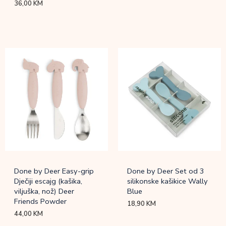
36,00
KM
Done by Deer Easy-grip
Done by Deer Set od 3
Dječiji escajg (kašika,
silikonske kašikice Wally
viljuška, nož) Deer
Blue
Friends Powder
18,90
KM
44,00
KM