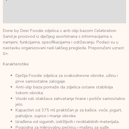
Dodatne informacije
Recenzije (0)
Done by Deer Foodie zdjelica s anti-slip bazom Celebration
Sand je proizvod iz dječijeg asortimana s informacijama o
namjeni, funkcijama, specifikacijama i održavanju. Podaci su u
nastavku organizovani radi lakšeg pregleda. Preporučeni uzrast:
0+.
Karakteristike
Dječija Foodie zdjelica za svakodnevne obroke, užinu i
prve samostalne zalogaje.
Anti-slip baza pomaže da zdjelica ostane stabilnija
tokom obroka.
Visoki rub olakšava zahvatanje hrane i potiče samostalno
jelo.
Kapacitet od 375 ml praktičan je za kašice, voće, jogurt,
pahuljice, supice i manje obroke.
Izrađena od sigurnih, izdržljivih i reciklabilnih materijala.
Pogodna za mikrovalnu pećnicu i mašinu za suđe.