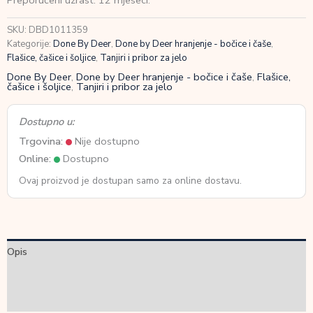
Preporučeni uzrast: 12 mjeseci.
350ml
Lalee
SKU:
DBD1011359
Sand
Kategorije:
Done By Deer
,
Done by Deer hranjenje - bočice i čaše
,
količina
Flašice, čašice i šoljice
,
Tanjiri i pribor za jelo
Done By Deer
,
Done by Deer hranjenje - bočice i čaše
,
Flašice,
čašice i šoljice
,
Tanjiri i pribor za jelo
Dostupno u:
Trgovina:
Nije dostupno
Online:
Dostupno
Ovaj proizvod je dostupan samo za online dostavu.
Opis
Dodatne informacije
Recenzije (0)