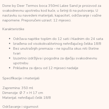
Done by Deer Termos boca 350ml Lalee Sand je proizvod za
svakodnevnu upotrebu kod kuće, u šetnji ili na putovanju. U
nastavku su navedeni materijali, kapacitet, održavanje i važne
napomene. Preporučeni uzrast: 12 mjeseci.
Karakteristike
Održava napitke toplim do 12 sati i hladnim do 24 sata
Izrađena od visokokvalitetnog nehrđajućeg čelika 18/8
Bez unutrašnjih premaza – ne ispušta okus niti štetne
tvari
Izuzetno izdržljiva i pogodna za dječiju svakodnevnu
upotrebu
Prikladna za djecu od 12 mjeseci nadalje
Specifikacije i materijali
Zapremina: 350 ml
Dimenzije: Ø 7 × H 17 cm
Materijal: nehrđajući čelik 18/8
Održavanje i sigurnost