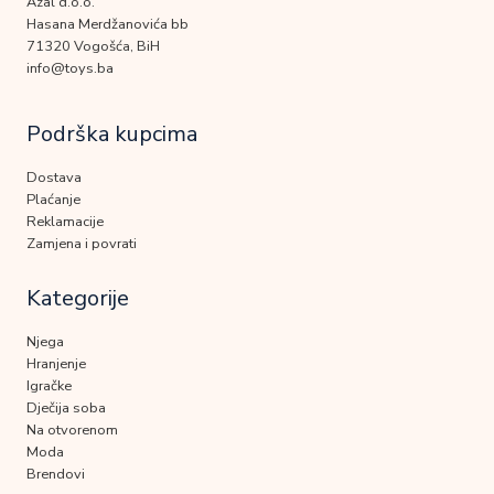
Azal d.o.o.
Hasana Merdžanovića bb
71320 Vogošća, BiH
info@toys.ba
Podrška kupcima
Dostava
Plaćanje
Reklamacije
Zamjena i povrati
Kategorije
Njega
Hranjenje
Igračke
Dječija soba
Na otvorenom
Moda
Brendovi