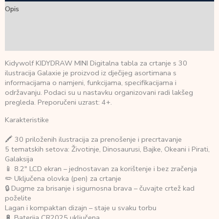
Opis
Dodatne informacije
Recenzije (0)
Kidywolf KIDYDRAW MINI Digitalna tabla za crtanje s 30
ilustracija Galaxie je proizvod iz dječijeg asortimana s
informacijama o namjeni, funkcijama, specifikacijama i
održavanju. Podaci su u nastavku organizovani radi lakšeg
pregleda. Preporučeni uzrast: 4+.
Karakteristike
🖍️ 30 priloženih ilustracija za prenošenje i precrtavanje
5 tematskih setova: Životinje, Dinosaurusi, Bajke, Okeani i Pirati,
Galaksija
📱 8.2″ LCD ekran – jednostavan za korištenje i bez zračenja
✏️ Uključena olovka (pen) za crtanje
🔒 Dugme za brisanje i sigurnosna brava – čuvajte crtež kad
poželite
Lagan i kompaktan dizajn – staje u svaku torbu
🔋 Baterija CR2025 uključena