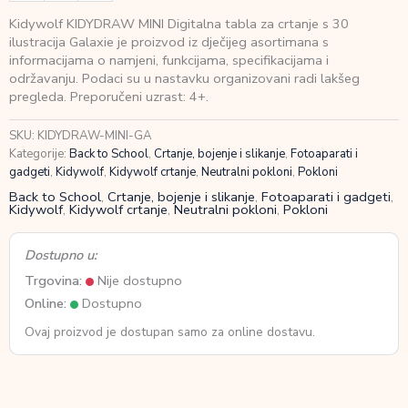
MINI
Kidywolf KIDYDRAW MINI Digitalna tabla za crtanje s 30
Digitalna
ilustracija Galaxie je proizvod iz dječijeg asortimana s
tabla
informacijama o namjeni, funkcijama, specifikacijama i
za
održavanju. Podaci su u nastavku organizovani radi lakšeg
crtanje
pregleda. Preporučeni uzrast: 4+.
s
30
SKU:
KIDYDRAW-MINI-GA
ilustracija
Kategorije:
Back to School
,
Crtanje, bojenje i slikanje
,
Fotoaparati i
Galaxie
gadgeti
,
Kidywolf
,
Kidywolf crtanje
,
Neutralni pokloni
,
Pokloni
količina
Back to School
,
Crtanje, bojenje i slikanje
,
Fotoaparati i gadgeti
,
Kidywolf
,
Kidywolf crtanje
,
Neutralni pokloni
,
Pokloni
Dostupno u:
Trgovina:
Nije dostupno
Online:
Dostupno
Ovaj proizvod je dostupan samo za online dostavu.