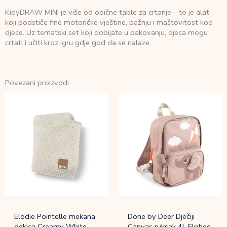
KidyDRAW MINI je više od obične table za crtanje – to je alat
koji podstiče fine motoričke vještine, pažnju i maštovitost kod
djece. Uz tematski set koji dobijate u pakovanju, djeca mogu
crtati i učiti kroz igru gdje god da se nalaze.
Povezani proizvodi
Elodie Pointelle mekana
Done by Deer Dječiji
dekica Creamy White
Canvas ruksak 4L Elphee