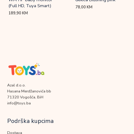
(Full HD, Tuya Smart)
78,00
KM
189,90
KM
Azal d.o.o.
Hasana Merdžanovića bb
71320 Vogošća, BiH
info@toys.ba
Podrška kupcima
Dostava