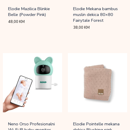
Elodie Mazilica Blinkie
Elodie Mekana bambus
Belle (Powder Pink)
muslin dekica 80×80
Fairytale Forest
48,00
KM
38,00
KM
Neno Orso Profesionalni
Elodie Pointelle mekana
Wi-Fi IP baby monitor
dekica Blushing pink