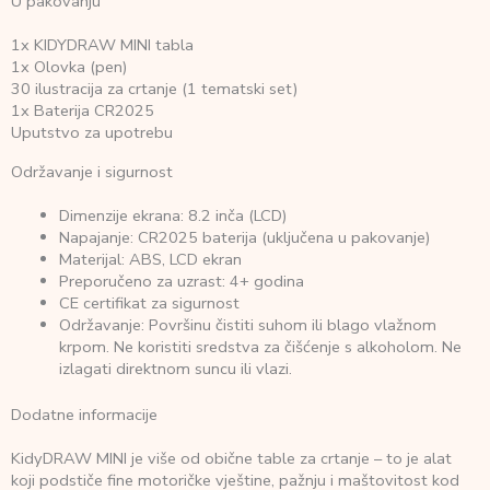
U pakovanju
1x KIDYDRAW MINI tabla
1x Olovka (pen)
30 ilustracija za crtanje (1 tematski set)
1x Baterija CR2025
Uputstvo za upotrebu
Održavanje i sigurnost
Dimenzije ekrana: 8.2 inča (LCD)
Napajanje: CR2025 baterija (uključena u pakovanje)
Materijal: ABS, LCD ekran
Preporučeno za uzrast: 4+ godina
CE certifikat za sigurnost
Održavanje: Površinu čistiti suhom ili blago vlažnom
krpom. Ne koristiti sredstva za čišćenje s alkoholom. Ne
izlagati direktnom suncu ili vlazi.
Dodatne informacije
KidyDRAW MINI je više od obične table za crtanje – to je alat
koji podstiče fine motoričke vještine, pažnju i maštovitost kod