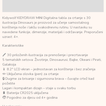
Recenzije (0)
Kidywolf KIDYDRAW MINI Digitalna tabla za crtanje s 30
ilustracija Dinosaurs je proizvod za učenje samostalnog
korištenja noše i lakšu svakodnevnu rutinu. U nastavku su
navedene funkcije, dimenzije, materijali i održavanje. Preporučeni
uzrast: 4+.
Karakteristike
🖍️ 30 priloženih ilustracija za prenošenje i precrtavanje
5 tematskih setova: Životinje, Dinosaurusi, Bajke, Okeani i Pirati,
Galaksija
📱 8.2″ LCD ekran – jednostavan za korištenje i bez zračenja
✏️ Uključena olovka (pen) za crtanje
🔒 Dugme za brisanje i sigurnosna brava – čuvajte crtež kad
poželite
Lagan i kompaktan dizajn – staje u svaku torbu
🔋 Baterija CR2025 uključena
🧒 Pogodno za djecu od 4+ godina