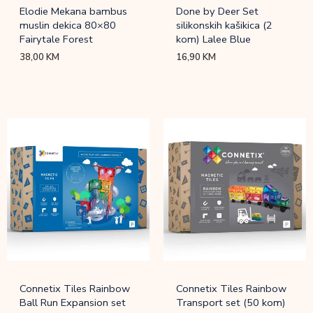
Elodie Mekana bambus
Done by Deer Set
muslin dekica 80×80
silikonskih kašikica (2
Fairytale Forest
kom) Lalee Blue
38,00
KM
16,90
KM
Connetix Tiles Rainbow
Connetix Tiles Rainbow
Ball Run Expansion set
Transport set (50 kom)