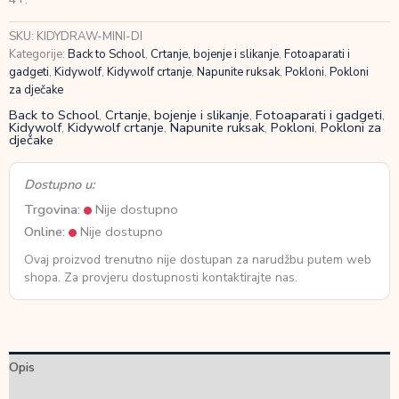
SKU:
KIDYDRAW-MINI-DI
Kategorije:
Back to School
,
Crtanje, bojenje i slikanje
,
Fotoaparati i
gadgeti
,
Kidywolf
,
Kidywolf crtanje
,
Napunite ruksak
,
Pokloni
,
Pokloni
za dječake
Back to School
,
Crtanje, bojenje i slikanje
,
Fotoaparati i gadgeti
,
Kidywolf
,
Kidywolf crtanje
,
Napunite ruksak
,
Pokloni
,
Pokloni za
dječake
Dostupno u:
Trgovina:
Nije dostupno
Online:
Nije dostupno
Ovaj proizvod trenutno nije dostupan za narudžbu putem web
shopa. Za provjeru dostupnosti kontaktirajte nas.
Opis
Dodatne informacije