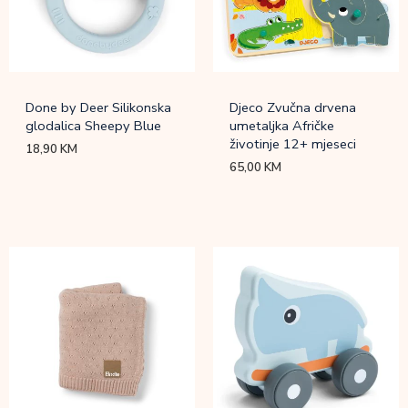
Done by Deer Silikonska
Djeco Zvučna drvena
glodalica Sheepy Blue
umetaljka Afričke
životinje 12+ mjeseci
18,90
KM
65,00
KM