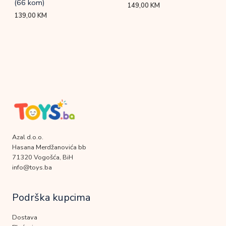
(66 kom)
149,00
KM
139,00
KM
Azal d.o.o.
Hasana Merdžanovića bb
71320 Vogošća, BiH
info@toys.ba
Podrška kupcima
Dostava