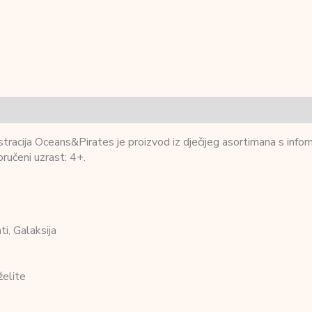
cija Oceans&Pirates je proizvod iz dječijeg asortimana s informa
ručeni uzrast: 4+.
ti, Galaksija
želite