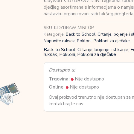
Kidywolf KIDYDRAW MINI Digitalna tabla za 
dječijeg asortimana s informacijama o namjeni
nastavku organizovani radi lakšeg pregleda.
SKU:
KIDYDRAW-MINI-OP
Kategorije:
Back to School
,
Crtanje, bojenje i s
Napunite ruksak
,
Pokloni
,
Pokloni za dječake
Back to School
,
Crtanje, bojenje i slikanje
,
F
ruksak
,
Pokloni
,
Pokloni za dječake
Dostupno u:
Trgovina:
Nije dostupno
Online:
Nije dostupno
Ovaj proizvod trenutno nije dostupan za
kontaktirajte nas.