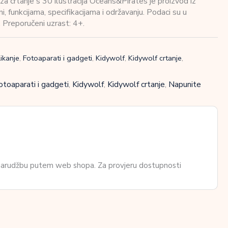
crtanje s 30 ilustracija Oceans&Pirates je proizvod iz
, funkcijama, specifikacijama i održavanju. Podaci su u
 Preporučeni uzrast: 4+.
likanje
,
Fotoaparati i gadgeti
,
Kidywolf
,
Kidywolf crtanje
,
otoaparati i gadgeti
,
Kidywolf
,
Kidywolf crtanje
,
Napunite
 narudžbu putem web shopa. Za provjeru dostupnosti