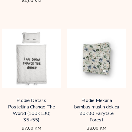
64,00
KM
Elodie Details
Elodie Mekana
Posteljina Change The
bambus muslin dekica
World (100×130;
80×80 Fairytale
35×55)
Forest
97,00
KM
38,00
KM