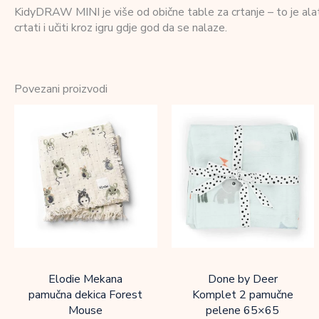
KidyDRAW MINI je više od obične table za crtanje – to je alat
crtati i učiti kroz igru gdje god da se nalaze.
Povezani proizvodi
Elodie Mekana
Done by Deer
pamučna dekica Forest
Komplet 2 pamučne
Mouse
pelene 65×65