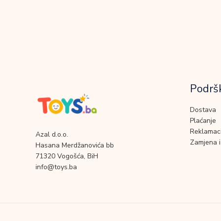
Podrš
Dostava
Plaćanje
Reklamaci
Azal d.o.o.
Zamjena i
Hasana Merdžanovića bb
71320 Vogošća, BiH
info@toys.ba