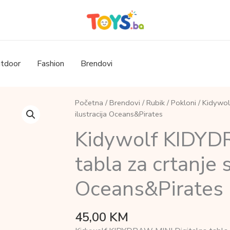
tdoor
Fashion
Brendovi
Početna
/
Brendovi
/
Rubik
/
Pokloni
/ Kidywol
ilustracija Oceans&Pirates
Kidywolf KIDYD
tabla za crtanje s
Oceans&Pirates
45,00
KM