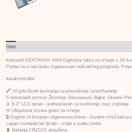
Opis
Dodatne informacije
Recenzije (0)
Kidywolf KIDYDRAW MINI Digitalna tabla za crtanje s 30 ilustra
Podaci su u nastavku organizovani radi lakšeg pregleda. Prepo
Karakteristike
🖍️ 30 priloženih ilustracija za prenošenje i precrtavanje
5 tematskih setova: Životinje, Dinosaurusi, Bajke, Okeani i Pira
📱 8.2″ LCD ekran – jednostavan za korištenje i bez zračenja
✏️ Uključena olovka (pen) za crtanje
🔒 Dugme za brisanje i sigurnosna brava – čuvajte crtež kad po
Lagan i kompaktan dizajn – staje u svaku torbu
🔋 Baterija CR2025 uključena