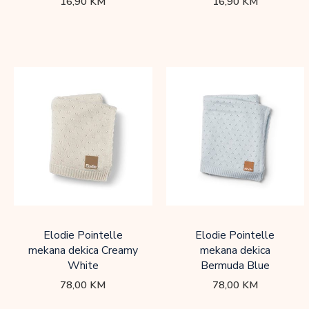
16,90
KM
16,90
KM
Elodie Pointelle
Elodie Pointelle
mekana dekica Creamy
mekana dekica
White
Bermuda Blue
78,00
KM
78,00
KM