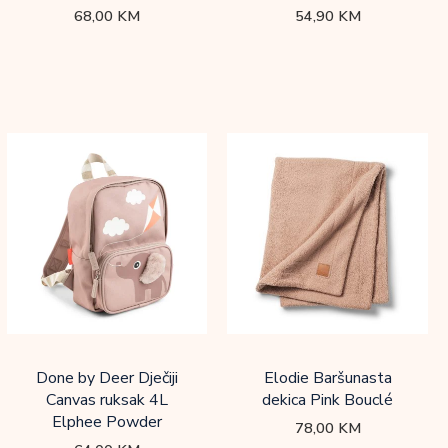
68,00
KM
54,90
KM
Done by Deer Dječiji
Elodie Baršunasta
Canvas ruksak 4L
dekica Pink Bouclé
Elphee Powder
78,00
KM