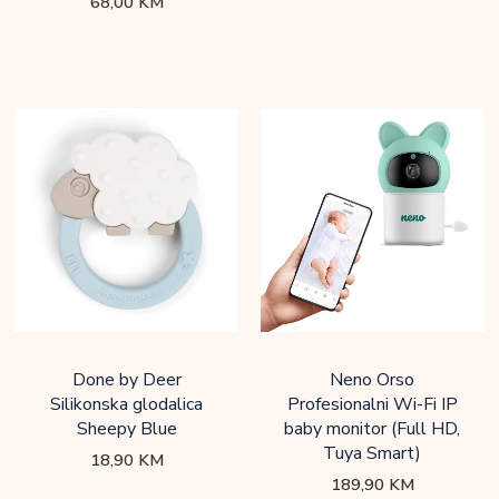
68,00
KM
Done by Deer
Neno Orso
Silikonska glodalica
Profesionalni Wi-Fi IP
Sheepy Blue
baby monitor (Full HD,
Tuya Smart)
18,90
KM
189,90
KM