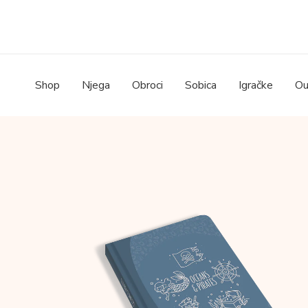
Skip
to
content
Shop
Njega
Obroci
Sobica
Igračke
Ou