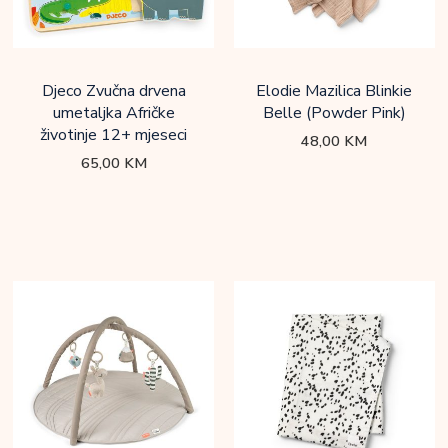
Djeco Zvučna drvena
Elodie Mazilica Blinkie
umetaljka Afričke
Belle (Powder Pink)
životinje 12+ mjeseci
48,00
KM
65,00
KM