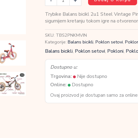
-
+
Balans
bicikl
Trybike Balans bicikl 2u1 Steel Vintage Pink 
2u1
sigurnijem kretanju tokom igre na otvorenom
Steel
Vintage
SKU:
TBS2PNKMVIN
Pink
Kategorije:
Balans bicikli
,
Poklon setovi
,
Poklon
Matt
Balans bicikli
,
Poklon setovi
,
Pokloni
,
Poklo
količina
Dostupno u:
Trgovina:
Nije dostupno
Online:
Dostupno
Ovaj proizvod je dostupan samo za online