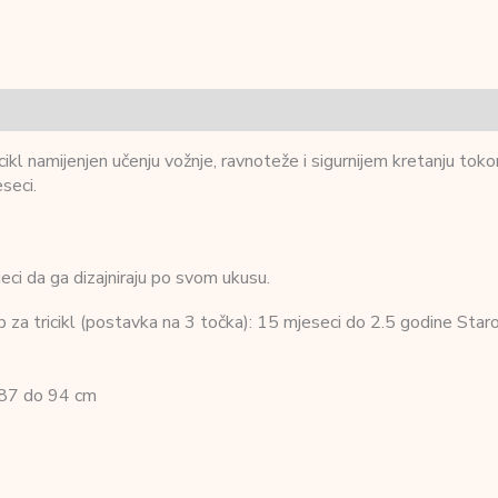
icikl namijenjen učenju vožnje, ravnoteže i sigurnijem kretanju to
seci.
eci da ga dizajniraju po svom ukusu.
a tricikl (postavka na 3 točka): 15 mjeseci do 2.5 godine Staros
d 87 do 94 cm