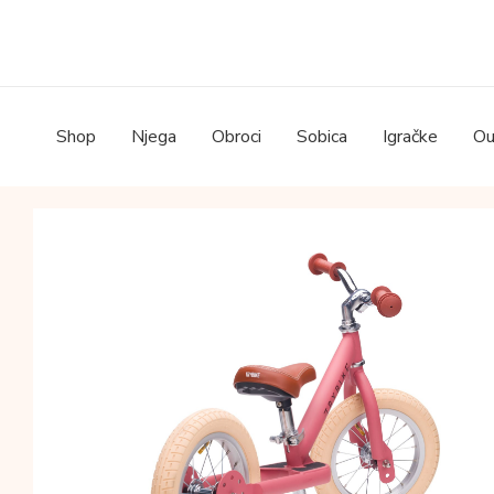
Skip
to
content
Shop
Njega
Obroci
Sobica
Igračke
Ou