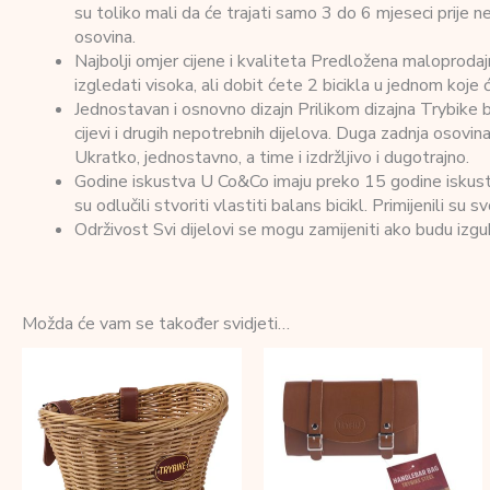
su toliko mali da će trajati samo 3 do 6 mjeseci prije n
osovina.
Najbolji omjer cijene i kvaliteta Predložena maloprod
izgledati visoka, ali dobit ćete 2 bicikla u jednom koje će
Jednostavan i osnovno dizajn Prilikom dizajna Trybike b
cijevi i drugih nepotrebnih dijelova. Duga zadnja osovin
Ukratko, jednostavno, a time i izdržljivo i dugotrajno.
Godine iskustva U Co&Co imaju preko 15 godine iskustva 
su odlučili stvoriti vlastiti balans bicikl. Primijenili su
Održivost Svi dijelovi se mogu zamijeniti ako budu izgub
Možda će vam se također svidjeti…