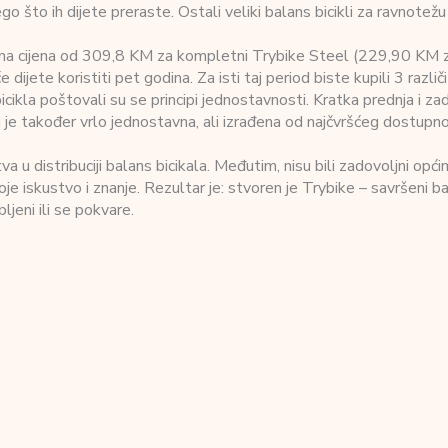
ego što ih dijete preraste. Ostali veliki balans bicikli za ravnote
ajna cijena od 309,8 KM za kompletni Trybike Steel (229,90 KM za
 dijete koristiti pet godina. Za isti taj period biste kupili 3 različ
icikla poštovali su se principi jednostavnosti. Kratka prednja i z
a je također vrlo jednostavna, ali izrađena od najčvršćeg dostupno
u distribuciji balans bicikala. Međutim, nisu bili zadovoljni opći
 svoje iskustvo i znanje. Rezultar je: stvoren je Trybike – savršeni ba
ljeni ili se pokvare.