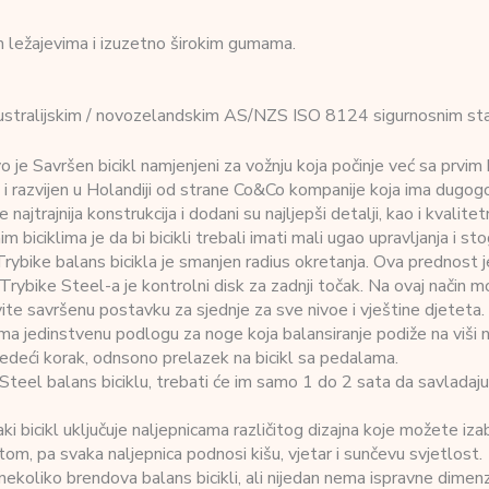
im ležajevima i izuzetno širokim gumama.
 australijskim / novozelandskim AS/NZS ISO 8124 sigurnosnim st
 je Savršen bicikl namjenjeni za vožnju koja počinje već sa prvim
an i razvijen u Holandiji od strane Co&Co kompanije koja ima dugog
 je najtrajnija konstrukcija i dodani su najljepši detalji, kao i kvalit
 biciklima je da bi bicikli trebali imati mali ugao upravljanja i s
Trybike balans bicikla je smanjen radius okretanja. Ova prednost
rybike Steel-a je kontrolni disk za zadnji točak. Na ovaj način možete
te savršenu postavku za sjednje za sve nivoe i vještine djeteta.
ma jedinstvenu podlogu za noge koja balansiranje podiže na viši n
ljedeći korak, odnsono prelazek na bicikl sa pedalama.
eel balans biciklu, trebati će im samo 1 do 2 sata da savladaju o
aki bicikl uključuje naljepnicama različitog dizajna koje možete iz
tom, pa svaka naljepnica podnosi kišu, vjetar i sunčevu svjetlost.
liko brendova balans bicikli, ali nijedan nema ispravne dimenzije n