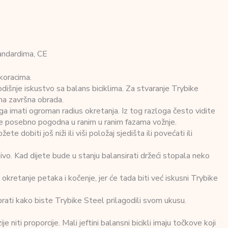
andardima, CE
 koracima.
odišnje iskustvo sa balans biciklima. Za stvaranje Trybike
etna završna obrada.
toga imati ogroman radius okretanja. Iz tog razloga često vidite
 je posebno pogodna u ranim u ranim fazama vožnje.
 dobiti još niži ili viši položaj sjedišta ili povećati ili
ivo. Kad dijete bude u stanju balansirati držeći stopala neko
kretanje petaka i kočenje, jer će tada biti već iskusni Trybike
abrati kako biste Trybike Steel prilagodili svom ukusu.
iti proporcije. Mali jeftini balansni bicikli imaju točkove koji