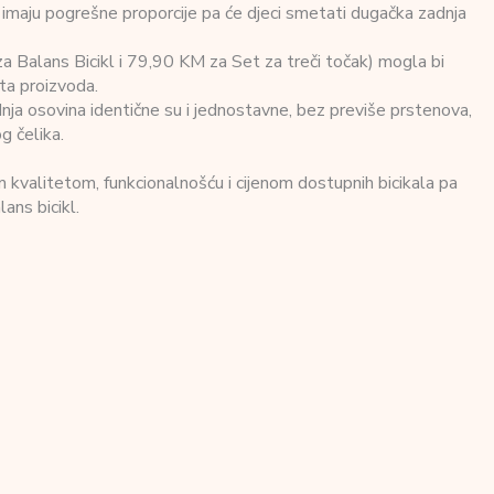
žu imaju pogrešne proporcije pa će djeci smetati dugačka zadnja
 Balans Bicikl i 79,90 KM za Set za treči točak) mogla bi
ita proizvoda.
adnja osovina identične su i jednostavne, bez previše prstenova,
g čelika.
m kvalitetom, funkcionalnošću i cijenom dostupnih bicikala pa
lans bicikl.