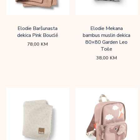
Elodie Baršunasta
Elodie Mekana
dekica Pink Bouclé
bambus muslin dekica
80×80 Garden Leo
78,00
KM
Toile
38,00
KM