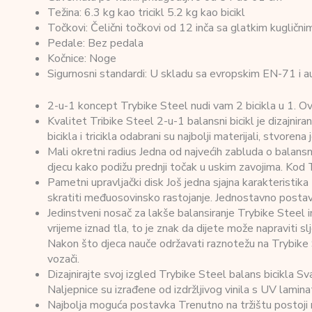
Težina: 6.3 kg kao tricikl 5.2 kg kao bicikl
Točkovi: Čelični točkovi od 12 inča sa glatkim kugličn
Pedale: Bez pedala
Kočnice: Noge
Sigurnosni standardi: U skladu sa evropskim EN-71 i
2-u-1 koncept Trybike Steel nudi vam 2 bicikla u 1. Ovo
Kvalitet Tribike Steel 2-u-1 balansni bicikl je dizajnir
bicikla i tricikla odabrani su najbolji materijali, stvorena
Mali okretni radius Jedna od najvećih zabluda o balansnim
djecu kako podižu prednji točak u uskim zavojima. Kod 
Pametni upravljački disk Još jedna sjajna karakteristika T
skratiti međuosovinsko rastojanje. Jednostavno postavi
Jedinstveni nosač za lakše balansiranje Trybike Steel i
vrijeme iznad tla, to je znak da dijete može napraviti s
Nakon što djeca nauče održavati raznotežu na Trybike St
vozači.
Dizajnirajte svoj izgled Trybike Steel balans bicikla Sv
Naljepnice su izrađene od izdržljivog vinila s UV lamina
Najbolja moguća postavka Trenutno na tržištu postoji neko