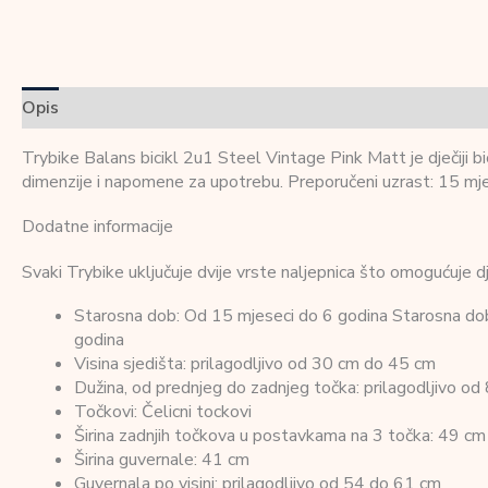
Opis
Dodatne informacije
Recenzije (0)
Trybike Balans bicikl 2u1 Steel Vintage Pink Matt je dječiji b
dimenzije i napomene za upotrebu. Preporučeni uzrast: 15 mje
Dodatne informacije
Svaki Trybike uključuje dvije vrste naljepnica što omogućuje dj
Starosna dob: Od 15 mjeseci do 6 godina Starosna dob z
godina
Visina sjedišta: prilagodljivo od 30 cm do 45 cm
Dužina, od prednjeg do zadnjeg točka: prilagodljivo o
Točkovi: Čelicni tockovi
Širina zadnjih točkova u postavkama na 3 točka: 49 cm
Širina guvernale: 41 cm
Guvernala po visini: prilagodljivo od 54 do 61 cm