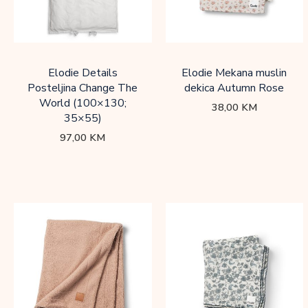
Elodie Details
Elodie Mekana muslin
Posteljina Change The
dekica Autumn Rose
World (100×130;
38,00
KM
35×55)
97,00
KM