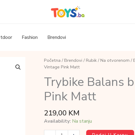
tdoor
Fashion
Brendovi
Početna
/
Brendovi
/
Rubik
/
Na otvorenom
/
B
Vintage Pink Matt
Trybike Balans b
Pink Matt
219,00
KM
Availability:
Na stanju
Trybike
Dodaj U Korpu