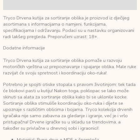
Recenzije (0)
Tryco Drvena kutija za sortiranje oblika je proizvod iz dječijeg
asortimana s informacijama o namjeni, funkcijama,
specifikacijama i održavanju. Podaci su u nastavku organizovani
radi lakšeg pregleda. Preporučeni uzrast: 18+.
Dodatne informacije
Tryco Drvena kutija za sortiranje oblika pomaže u razvoju
motoričkih vještina uz prepoznavanje i spajanje oblika. Male ruke
razvijat će svoju spretnost i koordinaciju oko-ruka!
Potrebno je spojiti otiske stopala s pravom životinjom: tek tada
će blokovi pasti u kutiju! Nakon toga, poklopac se lako može
skinuti sa alata za sortiranje oblika kako bi se uklonile kocke.
Sortiranje oblika stimuliše koordinaciju oko-ruka i dijete se
upoznaje s različitim oblicima i bojama. Tryco kolekcija drvenih
igračaka nije samo zabavna za gledanje i igranje, već je i vrlo
pristupačna! Drvene igračke su u skladu sa trendovima, a
također su privlačne u dnevnoj sobi i igraonici!.
Materijal: Puno drvo + MDF + šperploča