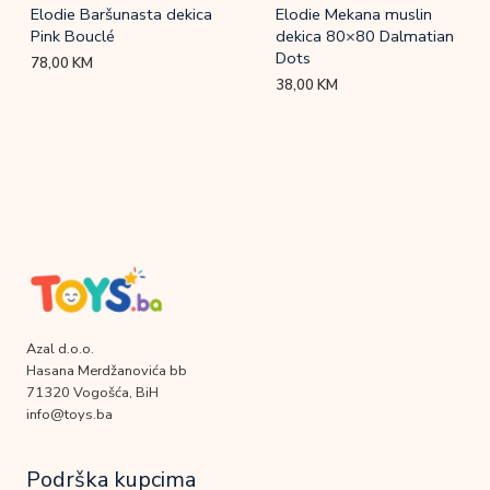
Elodie Baršunasta dekica
Elodie Mekana muslin
Pink Bouclé
dekica 80×80 Dalmatian
Dots
78,00
KM
38,00
KM
Azal d.o.o.
Hasana Merdžanovića bb
71320 Vogošća, BiH
info@toys.ba
Podrška kupcima