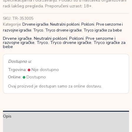
specifikacijama i održavanju. Podaci su u nastavku organizovani
oblika
radi lakšeg pregleda. Preporučeni uzrast: 18+.
količina
SKU:
TR-353005
Kategorije:
Drvene igračke
,
Neutralni pokloni
,
Pokloni
,
Prve senzorne i
razvojne igračke
,
Tryco
,
Tryco drvene igračke
,
Tryco igračke za bebe
Drvene igračke
,
Neutralni pokloni
,
Pokloni
,
Prve senzorne i
razvojne igračke
,
Tryco
,
Tryco drvene igračke
,
Tryco igračke za
bebe
Dostupno u:
Trgovina:
Nije dostupno
Online:
Dostupno
Ovaj proizvod je dostupan samo za online dostavu.
Opis
Dodatne informacije