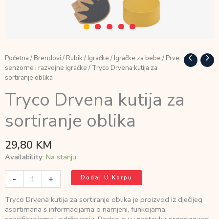
Početna
/
Brendovi
/
Rubik
/
Igračke
/
Igračke za bebe
/
Prve
senzorne i razvojne igračke
/ Tryco Drvena kutija za
sortiranje oblika
Tryco Drvena kutija za
sortiranje oblika
29,80
KM
Availability:
Na stanju
Tryco
-
+
Dodaj U Korpu
Drvena
kutija
Tryco Drvena kutija za sortiranje oblika je proizvod iz dječijeg
za
asortimana s informacijama o namjeni, funkcijama,
sortiranje