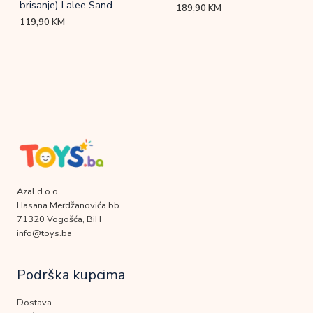
brisanje) Lalee Sand
189,90
KM
119,90
KM
Azal d.o.o.
Hasana Merdžanovića bb
71320 Vogošća, BiH
info@toys.ba
Podrška kupcima
Dostava