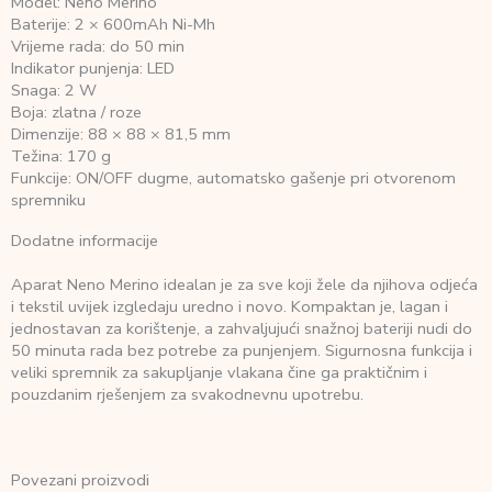
Model: Neno Merino
Baterije: 2 × 600mAh Ni-Mh
Vrijeme rada: do 50 min
Indikator punjenja: LED
Snaga: 2 W
Boja: zlatna / roze
Dimenzije: 88 × 88 × 81,5 mm
Težina: 170 g
Funkcije: ON/OFF dugme, automatsko gašenje pri otvorenom
spremniku
Dodatne informacije
Aparat Neno Merino idealan je za sve koji žele da njihova odjeća
i tekstil uvijek izgledaju uredno i novo. Kompaktan je, lagan i
jednostavan za korištenje, a zahvaljujući snažnoj bateriji nudi do
50 minuta rada bez potrebe za punjenjem. Sigurnosna funkcija i
veliki spremnik za sakupljanje vlakana čine ga praktičnim i
pouzdanim rješenjem za svakodnevnu upotrebu.
Povezani proizvodi