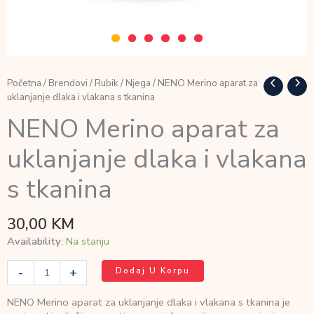
Početna
/
Brendovi
/
Rubik
/
Njega
/ NENO Merino aparat za
uklanjanje dlaka i vlakana s tkanina
NENO Merino aparat za
uklanjanje dlaka i vlakana
s tkanina
30,00
KM
Availability:
Na stanju
NENO
-
+
Dodaj U Korpu
Merino
aparat
NENO Merino aparat za uklanjanje dlaka i vlakana s tkanina je
za