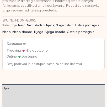
proizvod iz dječijeg asortimana s informacijama o namjeni,
uklanjanje
funkcijama, specifikacijama i održavanju. Podaci su u nastavku
dlaka
organizovani radi lakšeg pregleda.
i
vlakana
SKU:
NEN-DOM-GL001
s
Kategorije:
Neno
,
Neno dodaci
,
Njega
,
Njega ostalo
,
Ostala pomagala
tkanina
količina
Neno
,
Neno dodaci
,
Njega
,
Njega ostalo
,
Ostala pomagala
Dostupno u:
Trgovina:
Nije dostupno
Online:
Dostupno
Ovaj proizvod je dostupan samo za online dostavu.
Opis
Dodatne informacije
Recenzije (0)