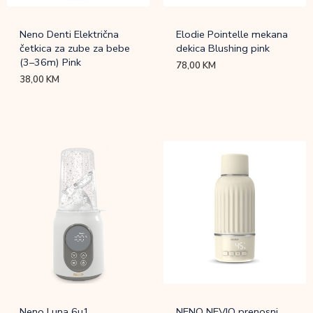
Neno Denti Električna
Elodie Pointelle mekana
četkica za zube za bebe
dekica Blushing pink
(3–36m) Pink
78,00
KM
38,00
KM
Neno Luna 6u1
NENO NEVIO prenosni