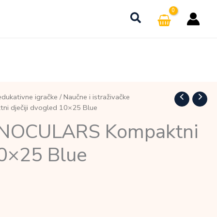
dukativne igračke
/
Naučne i istraživačke
i dječiji dvogled 10×25 Blue
INOCULARS Kompaktni
10×25 Blue