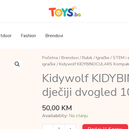
tdoor
Fashion
Brendovi
Početna
/
Brendovi
/
Rubik
/
Igračke
/
STEM i e
igračke
/ Kidywolf KIDYBINOCULARS Kompaktn
Kidywolf KIDYB
dječiji dvogled 
50,00
KM
Availability:
Na stanju
Kidywolf
Dodaj U Korpu