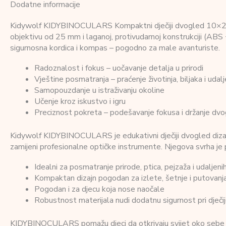
Dodatne informacije
Kidywolf KIDYBINOCULARS Kompaktni dječiji dvogled 10×25 omog
objektivu od 25 mm i laganoj, protivudarnoj konstrukciji (ABS +
sigurnosna kordica i kompas – pogodno za male avanturiste.
Radoznalost i fokus – uočavanje detalja u prirodi
Vještine posmatranja – praćenje životinja, biljaka i udal
Samopouzdanje u istraživanju okoline
Učenje kroz iskustvo i igru
Preciznost pokreta – podešavanje fokusa i držanje dv
Kidywolf KIDYBINOCULARS je edukativni dječiji dvogled dizajni
zamijeni profesionalne optičke instrumente. Njegova svrha je p
Idealni za posmatranje prirode, ptica, pejzaža i udaljen
Kompaktan dizajn pogodan za izlete, šetnje i putovanj
Pogodan i za djecu koja nose naočale
Robustnost materijala nudi dodatnu sigurnost pri dječijo
KIDYBINOCULARS pomažu djeci da otkrivaju svijet oko sebe na