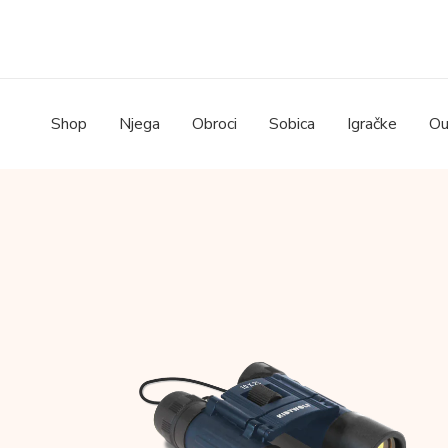
Skip
to
content
Shop
Njega
Obroci
Sobica
Igračke
Ou