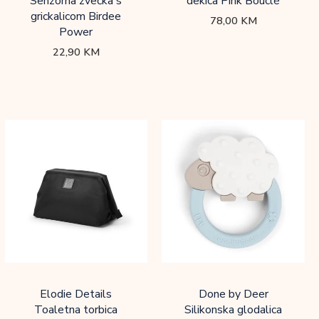
Senzorna zvečka s
dekica Pink Bouclé
grickalicom Birdee
78,00
KM
Power
22,90
KM
Elodie Details
Done by Deer
Toaletna torbica
Silikonska glodalica