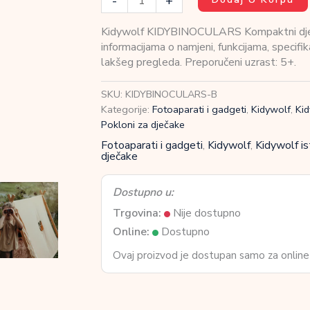
-
+
KIDYBINOCULARS
Kompaktni
Kidywolf KIDYBINOCULARS Kompaktni dječij
dječiji
informacijama o namjeni, funkcijama, specifi
dvogled
lakšeg pregleda. Preporučeni uzrast: 5+.
10x25
Blue
SKU:
KIDYBINOCULARS-B
količina
Kategorije:
Fotoaparati i gadgeti
,
Kidywolf
,
Kid
Pokloni za dječake
Fotoaparati i gadgeti
,
Kidywolf
,
Kidywolf is
dječake
Dostupno u:
Trgovina:
Nije dostupno
Online:
Dostupno
Ovaj proizvod je dostupan samo za online