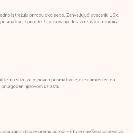
no istražuju prirodu oko sebe. Zahvaljujući uvećanju 10x,
 posmatranje prirode. U pakovanju dolazi i zaštitna torbica,
litetnu sliku za osnovno posmatranje, nije namijenjen da
o prilagođen njihovom uzrastu.
matranja i ljubav prema prirodi – što je savršena osnova za