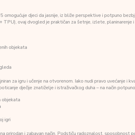
ućuje djeci da jasnije, iz bliže perspektive i potpuno bezbjed
 TPU), ovaj dvogled je praktičan za šetnje, izlete, planinarenje i
jenih objekata
ogleda
ran za igru i učenje na otvorenom. Iako nudi pravo uvećanje i kva
oticanje dječije znatiželje i istraživačkog duha – na način potpun
ih objekata
a
j igri
 prirodan i zabavan način. Podstiču radoznalost, sposobnost pos