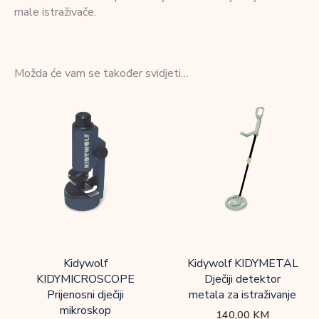
male istraživače.
Možda će vam se također svidjeti…
Kidywolf
Kidywolf KIDYMETAL
KIDYMICROSCOPE
Dječiji detektor
Prijenosni dječiji
metala za istraživanje
mikroskop
140,00
KM