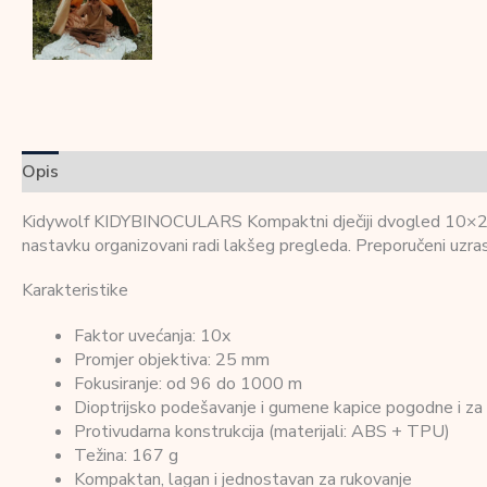
Opis
Dodatne informacije
Recenzije (0)
Kidywolf KIDYBINOCULARS Kompaktni dječiji dvogled 10×25 Blue
nastavku organizovani radi lakšeg pregleda. Preporučeni uzras
Karakteristike
Faktor uvećanja: 10x
Promjer objektiva: 25 mm
Fokusiranje: od 96 do 1000 m
Dioptrijsko podešavanje i gumene kapice pogodne i za 
Protivudarna konstrukcija (materijali: ABS + TPU)
Težina: 167 g
Kompaktan, lagan i jednostavan za rukovanje