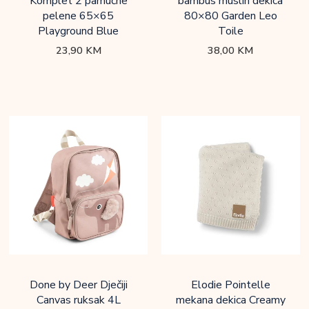
Komplet 2 pamučne
bambus muslin dekica
pelene 65×65
80×80 Garden Leo
Playground Blue
Toile
23,90
KM
38,00
KM
Done by Deer Dječiji
Elodie Pointelle
Canvas ruksak 4L
mekana dekica Creamy