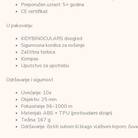
Preporučen uzrast: 5+ godina
CE certifikat
U pakovanju
KIDYBINOCULARS dvogled
Sigurnosna kordica za nošenje
Zaštitna torbica
Kompas
Uputstvo za upotrebu
Održavanje i sigurnost
Uvećanje: 10x
Objektiv: 25 mm
Fokusiranje 96–1000 m
Materijali: ABS + TPU (protivudarni dizajn)
Težina: 167 g
Održavanje: čistiti suhom ili blago vlažnom krpom; čuvat