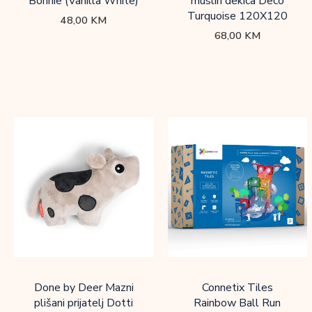
Bonnie (Vanilla White)
muslin dekica Deco
Turquoise 120X120
48,00
KM
68,00
KM
Done by Deer Mazni
Connetix Tiles
plišani prijatelj Dotti
Rainbow Ball Run