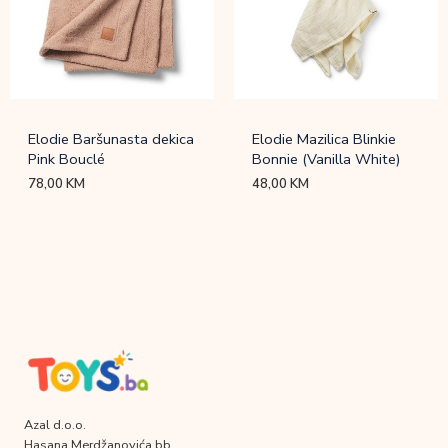
Elodie Baršunasta dekica
Elodie Mazilica Blinkie
Pink Bouclé
Bonnie (Vanilla White)
78,00
KM
48,00
KM
Azal d.o.o.
Hasana Merdžanovića bb