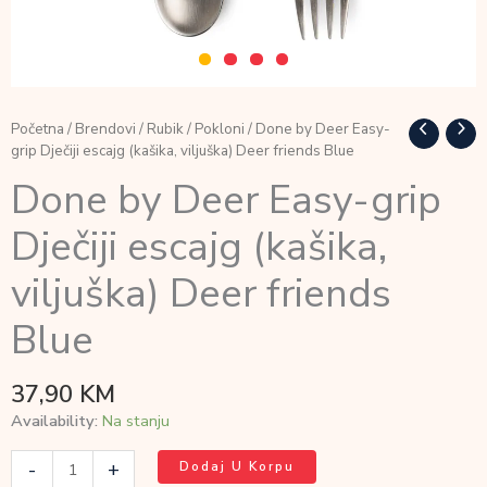
Početna
/
Brendovi
/
Rubik
/
Pokloni
/ Done by Deer Easy-
grip Dječiji escajg (kašika, viljuška) Deer friends Blue
Done by Deer Easy-grip
Dječiji escajg (kašika,
viljuška) Deer friends
Blue
37,90
KM
Availability:
Na stanju
Done
-
+
Dodaj U Korpu
by