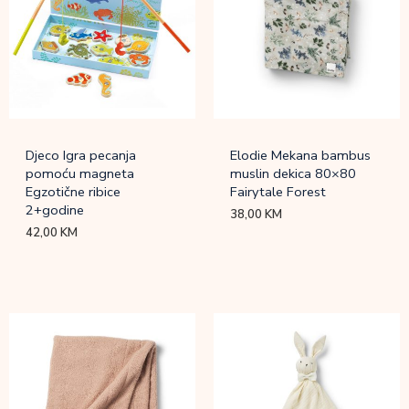
Djeco Igra pecanja
Elodie Mekana bambus
pomoću magneta
muslin dekica 80×80
Egzotične ribice
Fairytale Forest
2+godine
38,00
KM
42,00
KM