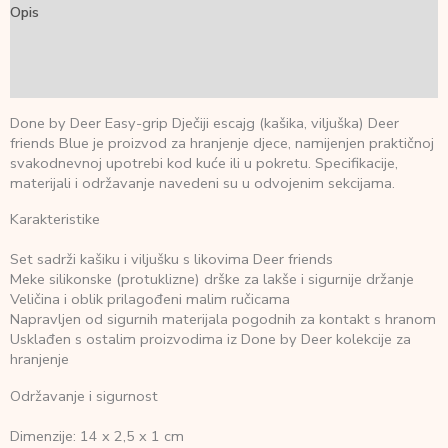
Opis
Dodatne informacije
Recenzije (0)
Done by Deer Easy-grip Dječiji escajg (kašika, viljuška) Deer
friends Blue je proizvod za hranjenje djece, namijenjen praktičnoj
svakodnevnoj upotrebi kod kuće ili u pokretu. Specifikacije,
materijali i održavanje navedeni su u odvojenim sekcijama.
Karakteristike
Set sadrži kašiku i viljušku s likovima Deer friends
Meke silikonske (protuklizne) drške za lakše i sigurnije držanje
Veličina i oblik prilagođeni malim ručicama
Napravljen od sigurnih materijala pogodnih za kontakt s hranom
Usklađen s ostalim proizvodima iz Done by Deer kolekcije za
hranjenje
Održavanje i sigurnost
Dimenzije: 14 x 2,5 x 1 cm