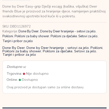
Deer
Done by Deer Easy-grip Dječiji escajg (kašika, viljuška) Deer
Easy-
friends Blue je proizvod za hranjenje djece, namijenjen praktičnoj
grip
svakodnevnoj upotrebi kod kuće ili u pokretu.
Dječiji
escajg
SKU:
DBD1126972
(kašika,
Kategorije:
Done By Deer
,
Done by Deer hranjenje - setovi za jelo
,
viljuška)
Pokloni
,
Pokloni za baby shower
,
Pokloni za dječake
,
Setovi za jelo
,
Deer
Tanjiri i pribor za jelo
friends
Blue
Done By Deer
,
Done by Deer hranjenje - setovi za jelo
,
Pokloni
,
Pokloni za baby shower
,
Pokloni za dječake
,
Setovi za jelo
,
količina
Tanjiri i pribor za jelo
Dostupno u:
Trgovina:
Nije dostupno
Online:
Dostupno
Ovaj proizvod je dostupan samo za online dostavu.