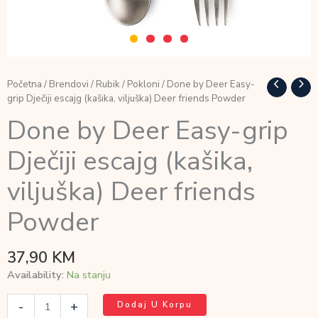
Početna
/
Brendovi
/
Rubik
/
Pokloni
/ Done by Deer Easy-
grip Dječiji escajg (kašika, viljuška) Deer friends Powder
Done by Deer Easy-grip
Dječiji escajg (kašika,
viljuška) Deer friends
Powder
37,90
KM
Availability:
Na stanju
Done
-
+
Dodaj U Korpu
by