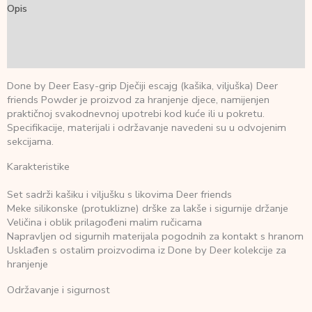
Opis
Dodatne informacije
Recenzije (0)
Done by Deer Easy-grip Dječiji escajg (kašika, viljuška) Deer
friends Powder je proizvod za hranjenje djece, namijenjen
praktičnoj svakodnevnoj upotrebi kod kuće ili u pokretu.
Specifikacije, materijali i održavanje navedeni su u odvojenim
sekcijama.
Karakteristike
Set sadrži kašiku i viljušku s likovima Deer friends
Meke silikonske (protuklizne) drške za lakše i sigurnije držanje
Veličina i oblik prilagođeni malim ručicama
Napravljen od sigurnih materijala pogodnih za kontakt s hranom
Usklađen s ostalim proizvodima iz Done by Deer kolekcije za
hranjenje
Održavanje i sigurnost