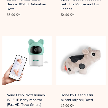
dekica 80×80 Dalmatian
Set: The Mouse and His
Dots
Friends
38,00
KM
54,90
KM
Neno Orso Profesionalni
Done by Deer Mazni
Wi-Fi IP baby monitor
plišani prijatelj Dotti
(Full HD, Tuya Smart)
19,00
KM