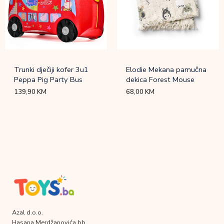
Trunki dječiji kofer 3u1
Elodie Mekana pamučna
Peppa Pig Party Bus
dekica Forest Mouse
139,90
KM
68,00
KM
Azal d.o.o.
Hasana Merdžanovića bb