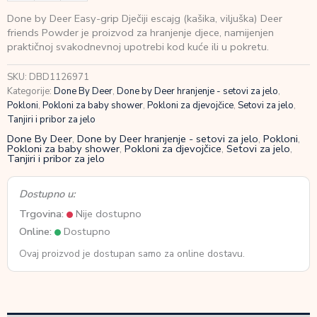
Deer
Done by Deer Easy-grip Dječiji escajg (kašika, viljuška) Deer
Easy-
friends Powder je proizvod za hranjenje djece, namijenjen
grip
praktičnoj svakodnevnoj upotrebi kod kuće ili u pokretu.
Dječiji
escajg
SKU:
DBD1126971
(kašika,
Kategorije:
Done By Deer
,
Done by Deer hranjenje - setovi za jelo
,
viljuška)
Pokloni
,
Pokloni za baby shower
,
Pokloni za djevojčice
,
Setovi za jelo
,
Deer
Tanjiri i pribor za jelo
friends
Powder
Done By Deer
,
Done by Deer hranjenje - setovi za jelo
,
Pokloni
,
Pokloni za baby shower
,
Pokloni za djevojčice
,
Setovi za jelo
,
količina
Tanjiri i pribor za jelo
Dostupno u:
Trgovina:
Nije dostupno
Online:
Dostupno
Ovaj proizvod je dostupan samo za online dostavu.