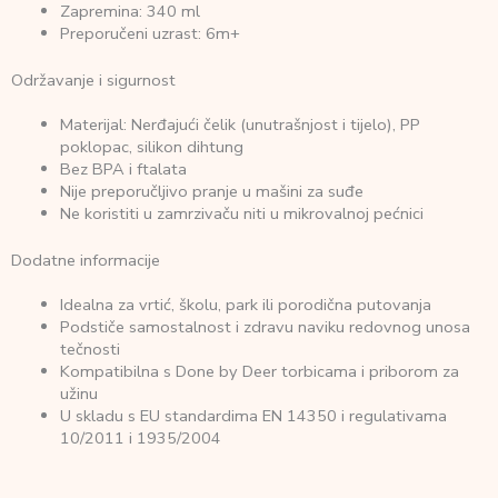
Zapremina: 340 ml
Preporučeni uzrast: 6m+
Održavanje i sigurnost
Materijal: Nerđajući čelik (unutrašnjost i tijelo), PP
poklopac, silikon dihtung
Bez BPA i ftalata
Nije preporučljivo pranje u mašini za suđe
Ne koristiti u zamrzivaču niti u mikrovalnoj pećnici
Dodatne informacije
Idealna za vrtić, školu, park ili porodična putovanja
Podstiče samostalnost i zdravu naviku redovnog unosa
tečnosti
Kompatibilna s Done by Deer torbicama i priborom za
užinu
U skladu s EU standardima EN 14350 i regulativama
10/2011 i 1935/2004