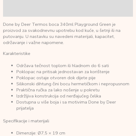
Dodatne informacije
Recenzije (0)
Done by Deer Termos boca 340ml Playground Green je
proizvod za svakodnevnu upotrebu kod kuće, u šetnji ili na
putovanju. U nastavku su navedeni materijali, kapacitet,
održavanje i važne napomene.
Karakteristike
Održava tečnost toplom ili hladnom do 6 sati
Poklopac na pritisak jednostavan za korištenje
Poklopac ostaje otvoren dok dijete pije
Silikonski dihtung čini bocu hermetičkom i nepropusnom
Praktična ručka za lako nošenje u pokretu
Izdržljiva konstrukcija od nerđajućeg čelika
Dostupna u više boja i sa motivima Done by Deer
prijatelja
Specifikacije i materijali
Dimenzije: Ø7,5 × 19 cm