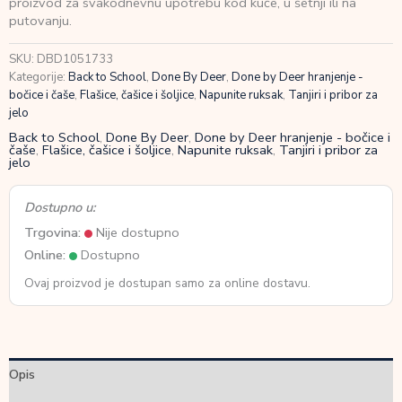
proizvod za svakodnevnu upotrebu kod kuće, u šetnji ili na
boca
putovanju.
340ml
Playground
SKU:
DBD1051733
Green
Kategorije:
Back to School
,
Done By Deer
,
Done by Deer hranjenje -
količina
bočice i čaše
,
Flašice, čašice i šoljice
,
Napunite ruksak
,
Tanjiri i pribor za
jelo
Back to School
,
Done By Deer
,
Done by Deer hranjenje - bočice i
čaše
,
Flašice, čašice i šoljice
,
Napunite ruksak
,
Tanjiri i pribor za
jelo
Dostupno u:
Trgovina:
Nije dostupno
Online:
Dostupno
Ovaj proizvod je dostupan samo za online dostavu.
Opis