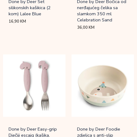
Done by Deer Set
Done by Deer Bočica od
silikonskih kašikica (2
nerđajućeg čelika sa
kom) Lalee Blue
slamkom 350 ml
Celebration Sand
16,90
KM
36,00
KM
Done by Deer Easy-grip
Done by Deer Foodie
Dječiji escajg (kašika,
zdjelica s anti-slip