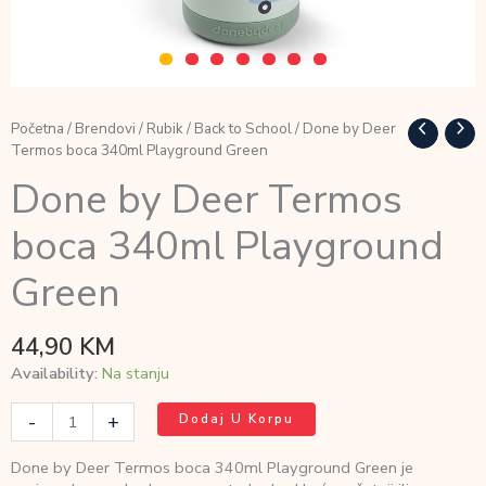
Početna
/
Brendovi
/
Rubik
/
Back to School
/ Done by Deer
Termos boca 340ml Playground Green
Done by Deer Termos
boca 340ml Playground
Green
44,90
KM
Availability:
Na stanju
Done
-
+
Dodaj U Korpu
by
Deer
Done by Deer Termos boca 340ml Playground Green je
Termos