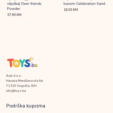
viljuška) Deer friends
bazom Celebration Sand
Powder
18,00
KM
37,90
KM
Azal d.o.o.
Hasana Merdžanovića bb
71320 Vogošća, BiH
info@toys.ba
Podrška kupcima