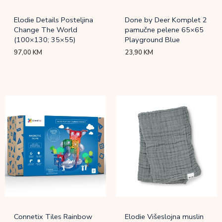
Elodie Details Posteljina
Done by Deer Komplet 2
Change The World
pamučne pelene 65×65
(100×130; 35×55)
Playground Blue
97,00
KM
23,90
KM
Connetix Tiles Rainbow
Elodie Višeslojna muslin