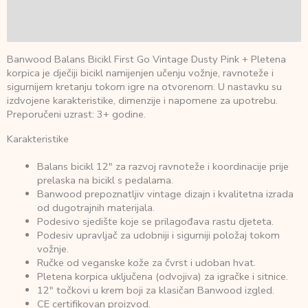
Dodatne informacije
Recenzije (0)
Banwood Balans Bicikl First Go Vintage Dusty Pink + Pletena
korpica je dječiji bicikl namijenjen učenju vožnje, ravnoteže i
sigurnijem kretanju tokom igre na otvorenom. U nastavku su
izdvojene karakteristike, dimenzije i napomene za upotrebu.
Preporučeni uzrast: 3+ godine.
Karakteristike
Balans bicikl 12" za razvoj ravnoteže i koordinacije prije
prelaska na bicikl s pedalama.
Banwood prepoznatljiv vintage dizajn i kvalitetna izrada
od dugotrajnih materijala.
Podesivo sjedište koje se prilagođava rastu djeteta.
Podesiv upravljač za udobniji i sigurniji položaj tokom
vožnje.
Ručke od veganske kože za čvrst i udoban hvat.
Pletena korpica uključena (odvojiva) za igračke i sitnice.
12" točkovi u krem boji za klasičan Banwood izgled.
CE certifikovan proizvod.