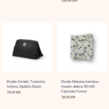
199,90
KM
Elodie Details Toaletna
Elodie Mekana bambus
torbica Zip&Go Black
muslin dekica 80×80
Fairytale Forest
78,00
KM
38,00
KM