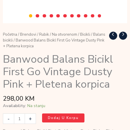
Početna
/
Brendovi
/
Rubik
/
Na otvorenom
/
Bicikli
/
Balans
bicikli
/ Banwood Balans Bicikl First Go Vintage Dusty Pink
+ Pletena korpica
Banwood Balans Bicikl
First Go Vintage Dusty
Pink + Pletena korpica
298,00
KM
Availability:
Na stanju
Banwood
-
+
Dodaj U Korpu
Balans
Bicikl