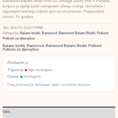
Banwood Balans Bicikl First Go Vintage Dusty Pink + Pletena
First
korpica je dječiji bicikl namijenjen učenju vožnje, ravnoteže i
Go
sigurnijem kretanju tokom igre na otvorenom. Preporučeni
Vintage
uzrast: 3+ godine.
Dusty
Pink
SKU:
BW-FG-DUSTYPINK
+
Kategorije:
Balans bicikli
,
Banwood
,
Banwood Balans Bicikli
,
Pokloni
,
Pletena
Pokloni za djevojčice
korpica
količina
Balans bicikli
,
Banwood
,
Banwood Balans Bicikli
,
Pokloni
,
Pokloni za djevojčice
Dostupno u:
Trgovina:
Nije dostupno
Online:
Dostupno
Ovaj proizvod je dostupan samo za online dostavu.
Opis