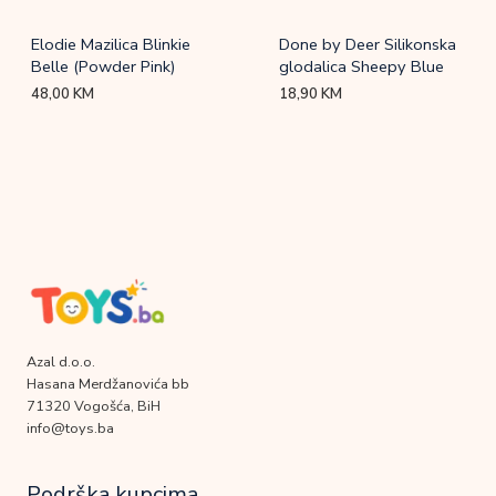
Elodie Mazilica Blinkie
Done by Deer Silikonska
Belle (Powder Pink)
glodalica Sheepy Blue
48,00
KM
18,90
KM
Azal d.o.o.
Hasana Merdžanovića bb
71320 Vogošća, BiH
info@toys.ba
Podrška kupcima