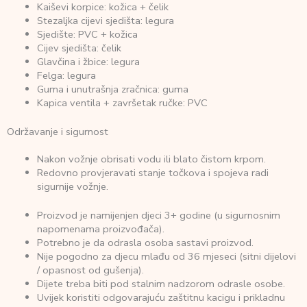
Kaiševi korpice: kožica + čelik
Stezaljka cijevi sjedišta: legura
Sjedište: PVC + kožica
Cijev sjedišta: čelik
Glavčina i žbice: legura
Felga: legura
Guma i unutrašnja zračnica: guma
Kapica ventila + završetak ručke: PVC
Održavanje i sigurnost
Nakon vožnje obrisati vodu ili blato čistom krpom.
Redovno provjeravati stanje točkova i spojeva radi
sigurnije vožnje.
Proizvod je namijenjen djeci 3+ godine (u sigurnosnim
napomenama proizvođača).
Potrebno je da odrasla osoba sastavi proizvod.
Nije pogodno za djecu mlađu od 36 mjeseci (sitni dijelovi
/ opasnost od gušenja).
Dijete treba biti pod stalnim nadzorom odrasle osobe.
Uvijek koristiti odgovarajuću zaštitnu kacigu i prikladnu