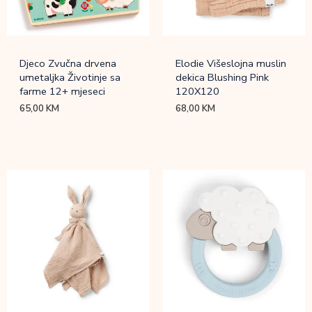
Djeco Zvučna drvena
Elodie Višeslojna muslin
umetaljka Životinje sa
dekica Blushing Pink
farme 12+ mjeseci
120X120
65,00
KM
68,00
KM