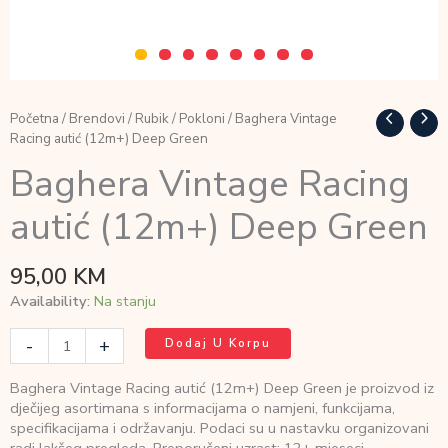
Početna
/
Brendovi
/
Rubik
/
Pokloni
/ Baghera Vintage
Racing autić (12m+) Deep Green
Baghera Vintage Racing
autić (12m+) Deep Green
95,00
KM
Availability:
Na stanju
Baghera
-
+
Dodaj U Korpu
Vintage
Racing
Baghera Vintage Racing autić (12m+) Deep Green je proizvod iz
autić
dječijeg asortimana s informacijama o namjeni, funkcijama,
(12m+)
specifikacijama i održavanju. Podaci su u nastavku organizovani
Deep