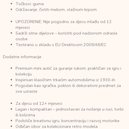
Točkovi: guma
Održavanje: čistiti mekom, vlažnom krpom
UPOZORENJE: Nije pogodno za djecu mlađu od 12
mjeseci
Sadrži sitne dijelove – koristiti pod nadzorom odrasle
osobe
Testirano u skladu s EU Direktivom 2009/48/EC
Dodatne informacije
Premium mini autić za guranje rukom, praktičan za igru i
kolekciju
Inspirisan klasičnim trkaćim automobilima iz 1930-ih
Pogodan kao igračka, poklon ili dekorativni predmet za
sve uzraste
Za djecu od 12+ mjeseci
Lagan i kompaktan – jednostavan za nošenje u ruci, torbi
ili kolicima
Podstiče kreativnu igru, koncentraciju i razvoj motorike
Odličan izbor za kolekcionare retro modela