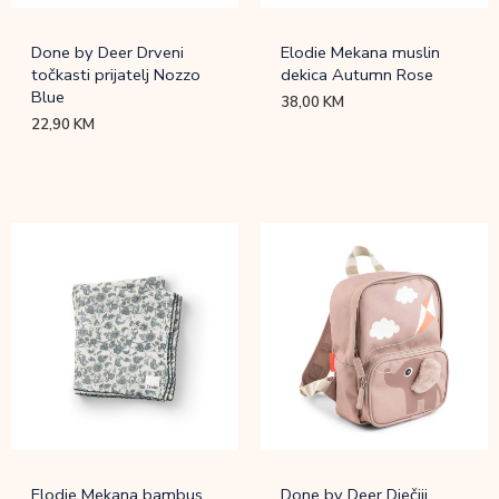
Done by Deer Drveni
Elodie Mekana muslin
točkasti prijatelj Nozzo
dekica Autumn Rose
Blue
38,00
KM
22,90
KM
Elodie Mekana bambus
Done by Deer Dječiji