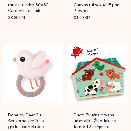
muslin dekica 80×80
Canvas ruksak 4L Elphee
Garden Leo Toile
Powder
38,00
KM
64,00
KM
Done by Deer 2u1
Djeco Zvučna drvena
Senzorna zvečka s
umetaljka Životinje sa
grickalicom Birdee
farme 12+ mjeseci