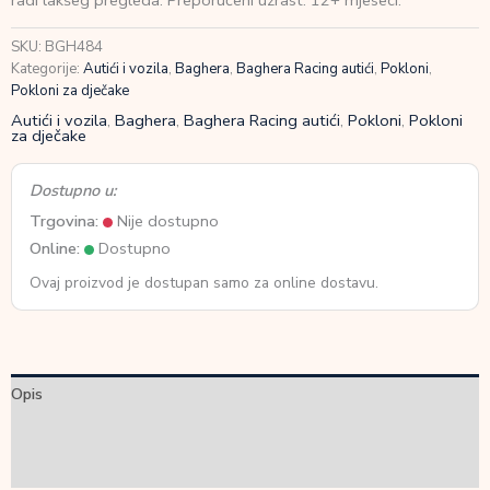
radi lakšeg pregleda. Preporučeni uzrast: 12+ mjeseci.
Green
količina
SKU:
BGH484
Kategorije:
Autići i vozila
,
Baghera
,
Baghera Racing autići
,
Pokloni
,
Pokloni za dječake
Autići i vozila
,
Baghera
,
Baghera Racing autići
,
Pokloni
,
Pokloni
za dječake
Dostupno u:
Trgovina:
Nije dostupno
Online:
Dostupno
Ovaj proizvod je dostupan samo za online dostavu.
Opis
Dodatne informacije
Recenzije (0)