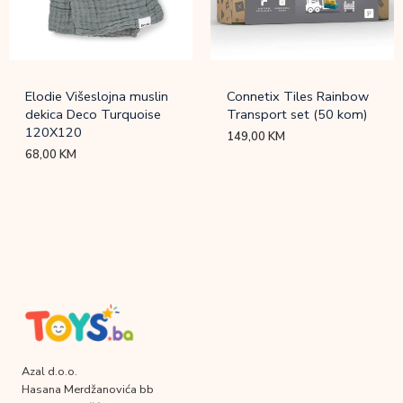
Elodie Višeslojna muslin
Connetix Tiles Rainbow
dekica Deco Turquoise
Transport set (50 kom)
120X120
149,00
KM
68,00
KM
Azal d.o.o.
Hasana Merdžanovića bb