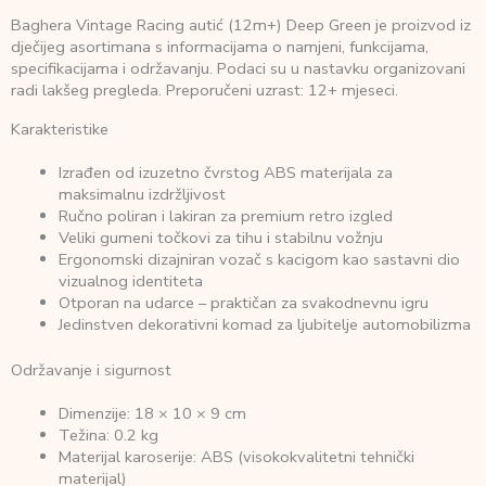
Baghera Vintage Racing autić (12m+) Deep Green je proizvod iz
dječijeg asortimana s informacijama o namjeni, funkcijama,
specifikacijama i održavanju. Podaci su u nastavku organizovani
radi lakšeg pregleda. Preporučeni uzrast: 12+ mjeseci.
Karakteristike
Izrađen od izuzetno čvrstog ABS materijala za
maksimalnu izdržljivost
Ručno poliran i lakiran za premium retro izgled
Veliki gumeni točkovi za tihu i stabilnu vožnju
Ergonomski dizajniran vozač s kacigom kao sastavni dio
vizualnog identiteta
Otporan na udarce – praktičan za svakodnevnu igru
Jedinstven dekorativni komad za ljubitelje automobilizma
Održavanje i sigurnost
Dimenzije: 18 × 10 × 9 cm
Težina: 0.2 kg
Materijal karoserije: ABS (visokokvalitetni tehnički
materijal)