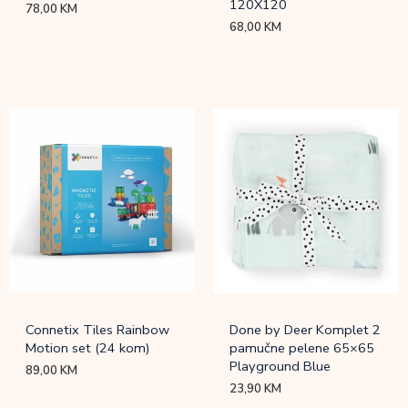
120X120
78,00
KM
68,00
KM
Connetix Tiles Rainbow
Done by Deer Komplet 2
Motion set (24 kom)
pamučne pelene 65×65
Playground Blue
89,00
KM
23,90
KM