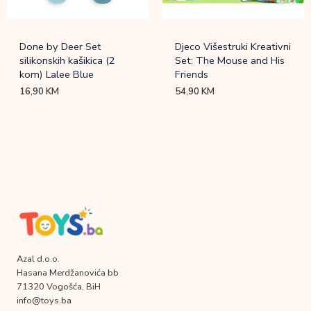
Done by Deer Set
Djeco Višestruki Kreativni
silikonskih kašikica (2
Set: The Mouse and His
kom) Lalee Blue
Friends
16,90
KM
54,90
KM
Azal d.o.o.
Hasana Merdžanovića bb
71320 Vogošća, BiH
info@toys.ba