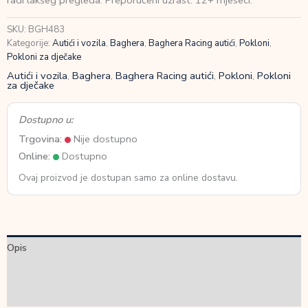
radi lakšeg pregleda. Preporučeni uzrast: 12+ mjeseci.
količina
SKU:
BGH483
Kategorije:
Autići i vozila
,
Baghera
,
Baghera Racing autići
,
Pokloni
,
Pokloni za dječake
Autići i vozila
,
Baghera
,
Baghera Racing autići
,
Pokloni
,
Pokloni
za dječake
Dostupno u:
Trgovina:
Nije dostupno
Online:
Dostupno
Ovaj proizvod je dostupan samo za online dostavu.
Opis
Dodatne informacije
Recenzije (0)