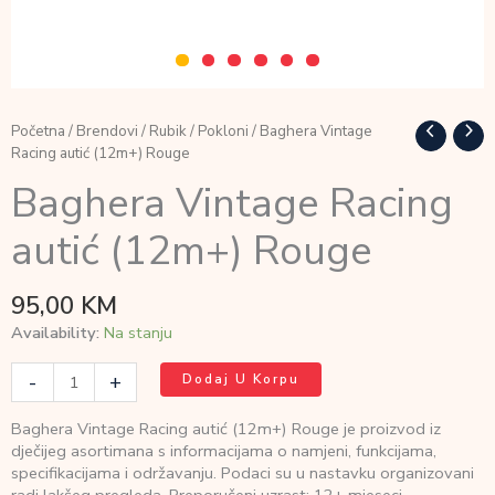
Početna
/
Brendovi
/
Rubik
/
Pokloni
/ Baghera Vintage
Racing autić (12m+) Rouge
Baghera Vintage Racing
autić (12m+) Rouge
95,00
KM
Availability:
Na stanju
Baghera
-
+
Dodaj U Korpu
Vintage
Racing
Baghera Vintage Racing autić (12m+) Rouge je proizvod iz
autić
dječijeg asortimana s informacijama o namjeni, funkcijama,
(12m+)
specifikacijama i održavanju. Podaci su u nastavku organizovani
Rouge