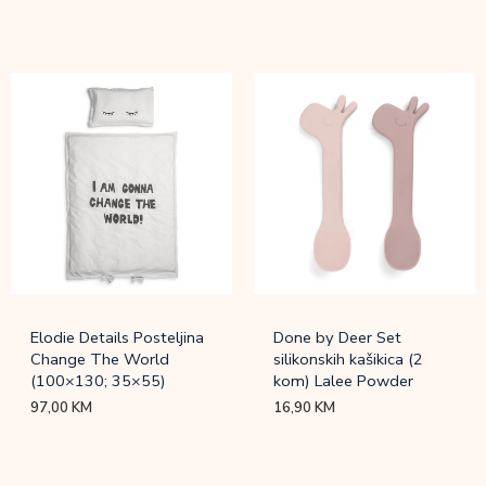
Elodie Details Posteljina
Done by Deer Set
Change The World
silikonskih kašikica (2
(100×130; 35×55)
kom) Lalee Powder
97,00
KM
16,90
KM