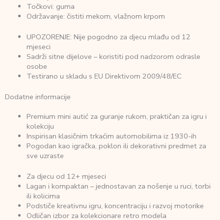
Točkovi: guma
Održavanje: čistiti mekom, vlažnom krpom
UPOZORENJE: Nije pogodno za djecu mlađu od 12
mjeseci
Sadrži sitne dijelove – koristiti pod nadzorom odrasle
osobe
Testirano u skladu s EU Direktivom 2009/48/EC
Dodatne informacije
Premium mini autić za guranje rukom, praktičan za igru i
kolekciju
Inspirisan klasičnim trkaćim automobilima iz 1930-ih
Pogodan kao igračka, poklon ili dekorativni predmet za
sve uzraste
Za djecu od 12+ mjeseci
Lagan i kompaktan – jednostavan za nošenje u ruci, torbi
ili kolicima
Podstiče kreativnu igru, koncentraciju i razvoj motorike
Odličan izbor za kolekcionare retro modela