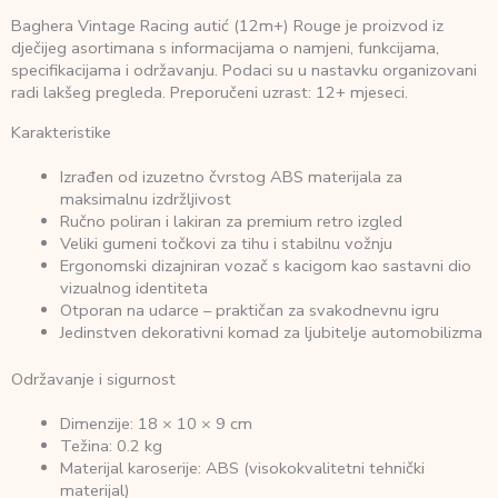
Baghera Vintage Racing autić (12m+) Rouge je proizvod iz
dječijeg asortimana s informacijama o namjeni, funkcijama,
specifikacijama i održavanju. Podaci su u nastavku organizovani
radi lakšeg pregleda. Preporučeni uzrast: 12+ mjeseci.
Karakteristike
Izrađen od izuzetno čvrstog ABS materijala za
maksimalnu izdržljivost
Ručno poliran i lakiran za premium retro izgled
Veliki gumeni točkovi za tihu i stabilnu vožnju
Ergonomski dizajniran vozač s kacigom kao sastavni dio
vizualnog identiteta
Otporan na udarce – praktičan za svakodnevnu igru
Jedinstven dekorativni komad za ljubitelje automobilizma
Održavanje i sigurnost
Dimenzije: 18 × 10 × 9 cm
Težina: 0.2 kg
Materijal karoserije: ABS (visokokvalitetni tehnički
materijal)