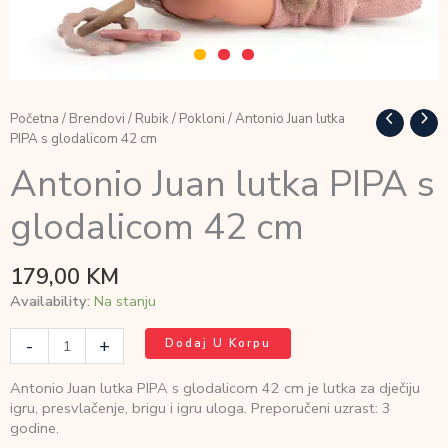
Početna
/
Brendovi
/
Rubik
/
Pokloni
/ Antonio Juan lutka
PIPA s glodalicom 42 cm
Antonio Juan lutka PIPA s
glodalicom 42 cm
179,00
KM
Availability:
Na stanju
Antonio
-
+
Dodaj U Korpu
Juan
lutka
Antonio Juan lutka PIPA s glodalicom 42 cm je lutka za dječiju
PIPA
igru, presvlačenje, brigu i igru uloga. Preporučeni uzrast: 3
s
godine.
glodalicom