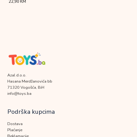
22,90
KM
Azal d.o.o.
Hasana Merdžanovića bb
71320 Vogošća, BiH
info@toys.ba
Podrška kupcima
Dostava
Plaćanje
Reklamacije