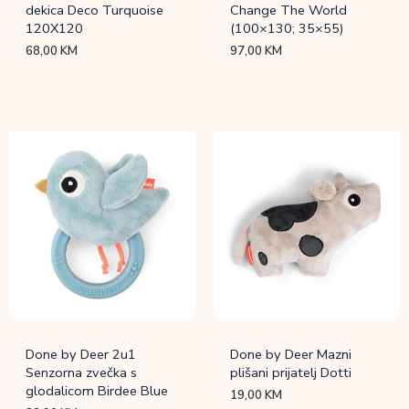
dekica Deco Turquoise
Change The World
120X120
(100×130; 35×55)
68,00
KM
97,00
KM
Done by Deer 2u1
Done by Deer Mazni
Senzorna zvečka s
plišani prijatelj Dotti
glodalicom Birdee Blue
19,00
KM