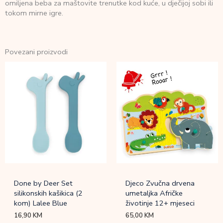
omiljena beba za maštovite trenutke kod kuće, u dječijoj sobi ili
tokom mirne igre.
Povezani proizvodi
Done by Deer Set
Djeco Zvučna drvena
silikonskih kašikica (2
umetaljka Afričke
kom) Lalee Blue
životinje 12+ mjeseci
16,90
KM
65,00
KM