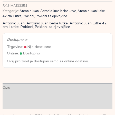
42
SKU:
MAJ33354
cm
Kategorije:
Antonio Juan
,
Antonio Juan bebe lutke
,
Antonio Juan lutke
količina
42 cm
,
Lutke
,
Pokloni
,
Pokloni za djevojčice
Antonio Juan
,
Antonio Juan bebe lutke
,
Antonio Juan lutke 42
cm
,
Lutke
,
Pokloni
,
Pokloni za djevojčice
Dostupno u:
Trgovina:
Nije dostupno
Online:
Dostupno
Ovaj proizvod je dostupan samo za online dostavu.
Opis
Dodatne informacije
Recenzije (0)