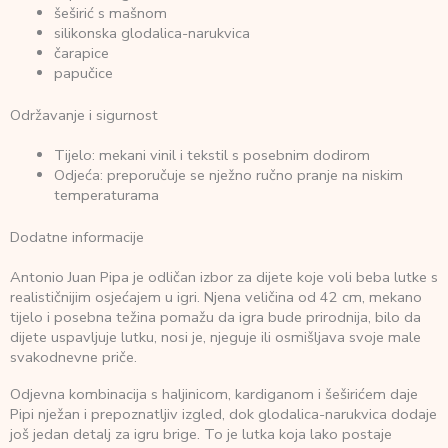
šeširić s mašnom
silikonska glodalica-narukvica
čarapice
papučice
Održavanje i sigurnost
Tijelo: mekani vinil i tekstil s posebnim dodirom
Odjeća: preporučuje se nježno ručno pranje na niskim
temperaturama
Dodatne informacije
Antonio Juan Pipa je odličan izbor za dijete koje voli beba lutke s
realističnijim osjećajem u igri. Njena veličina od 42 cm, mekano
tijelo i posebna težina pomažu da igra bude prirodnija, bilo da
dijete uspavljuje lutku, nosi je, njeguje ili osmišljava svoje male
svakodnevne priče.
Odjevna kombinacija s haljinicom, kardiganom i šeširićem daje
Pipi nježan i prepoznatljiv izgled, dok glodalica-narukvica dodaje
još jedan detalj za igru brige. To je lutka koja lako postaje