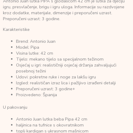
Antonio Juan lutka PIPA s glodalicom 42 cm je lutka za dječiju
igru, presvlačenje, brigu i igru uloga. Informacije su razdvojene
kroz dodatke, materijale, dimenzije i preporučeni uzrast.
Preporučeni uzrast: 3 godine.
Karakteristike
Brend: Antonio Juan
Model: Pipa
Visina lutke: 42 cm
Tijelo: mekano tijelo sa specijalnom težinom
Osjećaj u igri: realističniji osjećaj držanja zahvaljujući
posebnoj težini
Udovi: pokretne ruke i noge za lakšu igru
Izgled: realističan izraz lica i pažljivo izrađeni detalji
Preporučeni uzrast: 3 godine+
Proizvedeno: Španija
U pakovanju
Antonio Juan lutka beba Pipa 42 cm
haljinica na tufnice s okovratnikom
topli kardigan s ukrasnom mašnicom