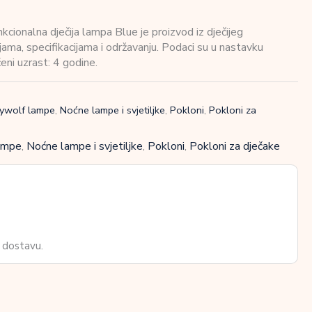
onalna dječija lampa Blue je proizvod iz dječijeg
jama, specifikacijama i održavanju. Podaci su u nastavku
eni uzrast: 4 godine.
dywolf lampe
,
Noćne lampe i svjetiljke
,
Pokloni
,
Pokloni za
ampe
,
Noćne lampe i svjetiljke
,
Pokloni
,
Pokloni za dječake
 dostavu.