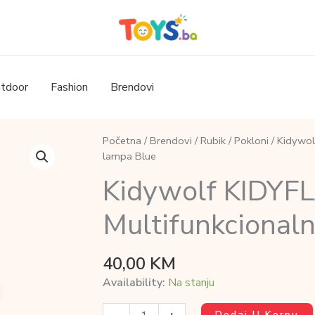
tdoor
Fashion
Brendovi
Početna
/
Brendovi
/
Rubik
/
Pokloni
/ Kidywol
lampa Blue
Kidywolf KIDYF
Multifunkcionaln
40,00
KM
Availability:
Na stanju
Kidywolf
Dodaj U Korpu