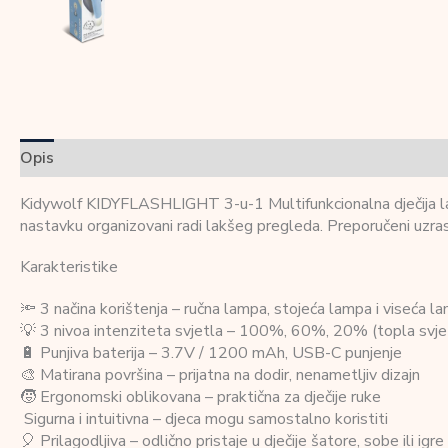
Opis
Dodatne informacije
Recenzije (0)
Kidywolf KIDYFLASHLIGHT 3-u-1 Multifunkcionalna dječija lampa
nastavku organizovani radi lakšeg pregleda. Preporučeni uzras
Karakteristike
🔦 3 načina korištenja – ručna lampa, stojeća lampa i viseća 
💡 3 nivoa intenziteta svjetla – 100%, 60%, 20% (topla svj
🔋 Punjiva baterija – 3.7V / 1200 mAh, USB-C punjenje
🎨 Matirana površina – prijatna na dodir, nenametljiv dizajn
🧒 Ergonomski oblikovana – praktična za dječije ruke
️ Sigurna i intuitivna – djeca mogu samostalno koristiti
🎈 Prilagodljiva – odlično pristaje u dječije šatore, sobe ili igr