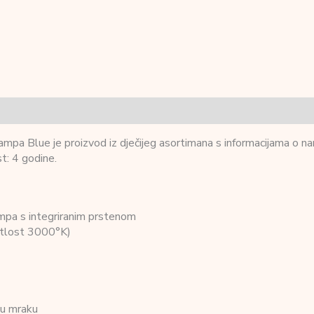
 Blue je proizvod iz dječijeg asortimana s informacijama o namje
t: 4 godine.
lampa s integriranim prstenom
etlost 3000°K)
e u mraku