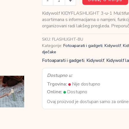
-
+
KIDYFLASHLIGHT
3-
Kidywolf KIDYFLASHLIGHT 3-u-1 Multifunkci
u-
asortimana s informacijama o namjeni, funkci
1
organizovani radi lakšeg pregleda. Preporuč
Multifunkcionalna
dječija
SKU:
FLASHLIGHT-BU
lampa
Kategorije:
Fotoaparati i gadgeti
,
Kidywolf
,
Ki
Blue
dječake
količina
Fotoaparati i gadgeti
,
Kidywolf
,
Kidywolf l
Dostupno u:
Trgovina:
Nije dostupno
Online:
Dostupno
Ovaj proizvod je dostupan samo za online