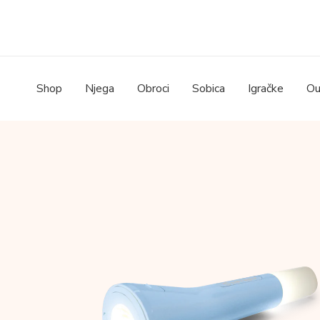
Skip
to
content
Shop
Njega
Obroci
Sobica
Igračke
Ou