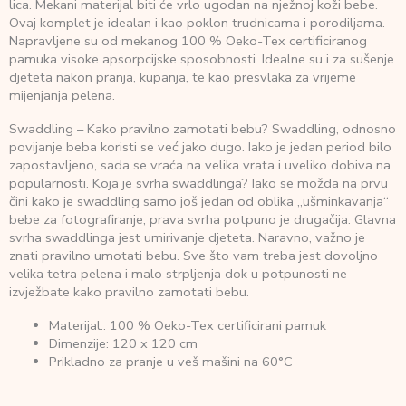
lica. Mekani materijal biti će vrlo ugodan na nježnoj koži bebe.
Ovaj komplet je idealan i kao poklon trudnicama i porodiljama.
Napravljene su od mekanog 100 % Oeko-Tex certificiranog
pamuka visoke apsorpcijske sposobnosti. Idealne su i za sušenje
djeteta nakon pranja, kupanja, te kao presvlaka za vrijeme
mijenjanja pelena.
Swaddling – Kako pravilno zamotati bebu? Swaddling, odnosno
povijanje beba koristi se već jako dugo. Iako je jedan period bilo
zapostavljeno, sada se vraća na velika vrata i uveliko dobiva na
popularnosti. Koja je svrha swaddlinga? Iako se možda na prvu
čini kako je swaddling samo još jedan od oblika „ušminkavanja“
bebe za fotografiranje, prava svrha potpuno je drugačija. Glavna
svrha swaddlinga jest umirivanje djeteta. Naravno, važno je
znati pravilno umotati bebu. Sve što vam treba jest dovoljno
velika tetra pelena i malo strpljenja dok u potpunosti ne
izvježbate kako pravilno zamotati bebu.
Materijal:: 100 % Oeko-Tex certificirani pamuk
Dimenzije: 120 x 120 cm
Prikladno za pranje u veš mašini na 60°C