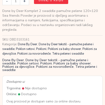
-
+
Dodaj U Korpu
by
Deer
Done by Deer Komplet 2 swaddle pamučne pelene 120×120
Komplet
Sea friends Powder je proizvod iz dječijeg asortimana s
2
informacijama o namjeni, funkcijama, specifikacijama i
swaddle
održavanju. Podaci su u nastavku organizovani radi lakšeg
pamučne
pregleda.
pelene
120×120
SKU:
DBD3103161
Sea
Kategorije:
Done By Deer
,
Done by Deer tekstil - pamučne pelene i
friends
swaddle
,
Poklon setovi
,
Pokloni
,
Pokloni za baby shower
,
Pokloni za
Powder
djevojčice
,
Pokloni za novorođenče
,
Tetra pelene i swaddle
količina
Done By Deer
,
Done by Deer tekstil - pamučne pelene i
swaddle
,
Poklon setovi
,
Pokloni
,
Pokloni za baby shower
,
Pokloni za djevojčice
,
Pokloni za novorođenče
,
Tetra pelene i
swaddle
Dostupno u:
Trgovina:
Nije dostupno
Online:
Dostupno
Ovaj proizvod je dostupan samo za online dostavu.