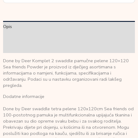
Opis
Dodatne informacije
Recenzije (0)
Done by Deer Komplet 2 swaddle pamučne pelene 120×120
Sea friends Powder je proizvod iz dječijeg asortimana s
informacijama o namjeni, funkcijama, specifikacijama i
održavanju. Podaci su u nastavku organizovani radi lakšeg
pregleda.
Dodatne informacije
Done by Deer swaddle tetra pelene 120x120cm Sea friends od
100-postotnog pamuka je multifunkcionalna upijajuća tkanina i
obavezan su dio opreme svaku bebu i za svakog roditelja.
Prekrivaju dijete pri dojenju, u kolicima ili na otvorenom. Mogu
poslužiti kao podloga na kauču, sjedištu ili za brisanje ručica i