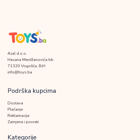
Azal d.o.o.
Hasana Merdžanovića bb
71320 Vogošća, BiH
info@toys.ba
Podrška kupcima
Dostava
Plaćanje
Reklamacije
Zamjena i povrati
Kategorije