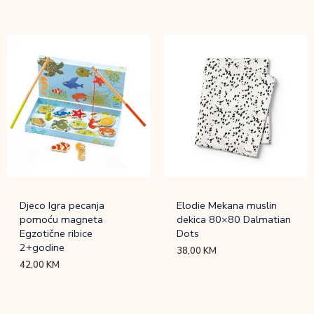
Djeco Igra pecanja
Elodie Mekana muslin
pomoću magneta
dekica 80×80 Dalmatian
Egzotične ribice
Dots
2+godine
38,00
KM
42,00
KM