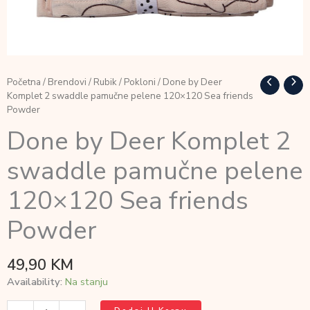
Početna
/
Brendovi
/
Rubik
/
Pokloni
/ Done by Deer
Komplet 2 swaddle pamučne pelene 120×120 Sea friends
Powder
Done by Deer Komplet 2
swaddle pamučne pelene
120×120 Sea friends
Powder
49,90
KM
Availability:
Na stanju
Done