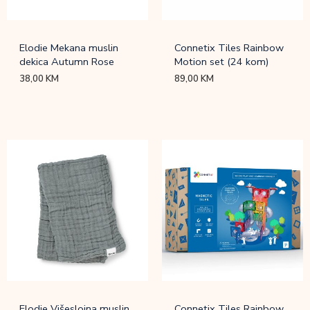
Elodie Mekana muslin
Connetix Tiles Rainbow
dekica Autumn Rose
Motion set (24 kom)
38,00
KM
89,00
KM
Elodie Višeslojna muslin
Connetix Tiles Rainbow