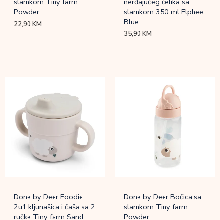
slamkom Tiny farm
nerđajućeg čelika sa
Powder
slamkom 350 ml Elphee
Blue
22,90
KM
35,90
KM
Done by Deer Foodie
Done by Deer Bočica sa
2u1 kljunašica i čaša sa 2
slamkom Tiny farm
ručke Tiny farm Sand
Powder