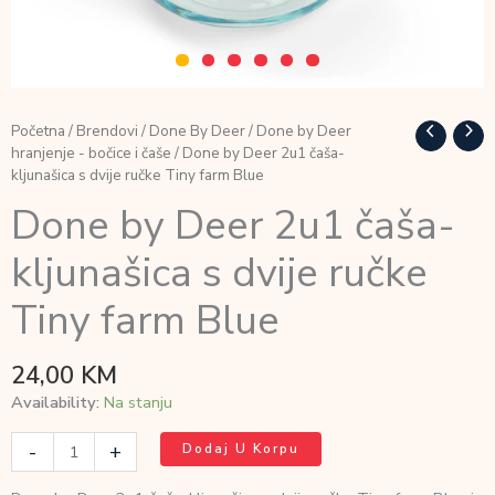
Početna
/
Brendovi
/
Done By Deer
/
Done by Deer
hranjenje - bočice i čaše
/ Done by Deer 2u1 čaša-
kljunašica s dvije ručke Tiny farm Blue
Done by Deer 2u1 čaša-
kljunašica s dvije ručke
Tiny farm Blue
24,00
KM
Availability:
Na stanju
Done
-
+
Dodaj U Korpu
by
Deer