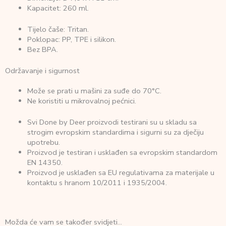
Kapacitet: 260 ml.
Tijelo čaše: Tritan.
Poklopac: PP, TPE i silikon.
Bez BPA.
Održavanje i sigurnost
Može se prati u mašini za suđe do 70°C.
Ne koristiti u mikrovalnoj pećnici.
Svi Done by Deer proizvodi testirani su u skladu sa
strogim evropskim standardima i sigurni su za dječiju
upotrebu.
Proizvod je testiran i usklađen sa evropskim standardom
EN 14350.
Proizvod je usklađen sa EU regulativama za materijale u
kontaktu s hranom 10/2011 i 1935/2004.
Možda će vam se također svidjeti…