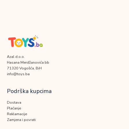
Azal d.o.o.
Hasana Merdžanovića bb
71320 Vogošća, BiH
info@toys.ba
Podrška kupcima
Dostava
Plaćanje
Reklamacije
Zamjena i povrati