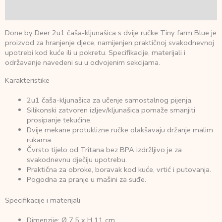
Recenzije (0)
Done by Deer 2u1 čaša-kljunašica s dvije ručke Tiny farm Blue je
proizvod za hranjenje djece, namijenjen praktičnoj svakodnevnoj
upotrebi kod kuće ili u pokretu. Specifikacije, materijali i
održavanje navedeni su u odvojenim sekcijama.
Karakteristike
2u1 čaša-kljunašica za učenje samostalnog pijenja.
Silikonski zatvoren izljev/kljunašica pomaže smanjiti
prosipanje tekućine.
Dvije mekane protuklizne ručke olakšavaju držanje malim
rukama.
Čvrsto tijelo od Tritana bez BPA izdržljivo je za
svakodnevnu dječiju upotrebu.
Praktična za obroke, boravak kod kuće, vrtić i putovanja.
Pogodna za pranje u mašini za suđe.
Specifikacije i materijali
Dimenzije: Ø 7,5 x H 11 cm.