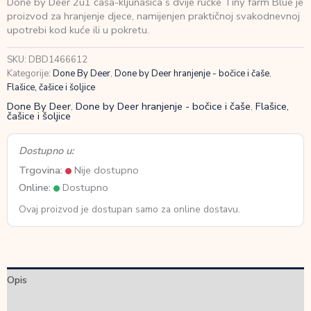
Done by Deer 2u1 čaša-kljunašica s dvije ručke Tiny farm Blue je
2u1
proizvod za hranjenje djece, namijenjen praktičnoj svakodnevnoj
čaša-
upotrebi kod kuće ili u pokretu.
kljunašica
s
SKU:
DBD1466612
dvije
Kategorije:
Done By Deer
,
Done by Deer hranjenje - bočice i čaše
,
ručke
Flašice, čašice i šoljice
Tiny
farm
Done By Deer
,
Done by Deer hranjenje - bočice i čaše
,
Flašice,
čašice i šoljice
Blue
količina
Dostupno u:
Trgovina:
Nije dostupno
Online:
Dostupno
Ovaj proizvod je dostupan samo za online dostavu.
Opis
Dodatne informacije