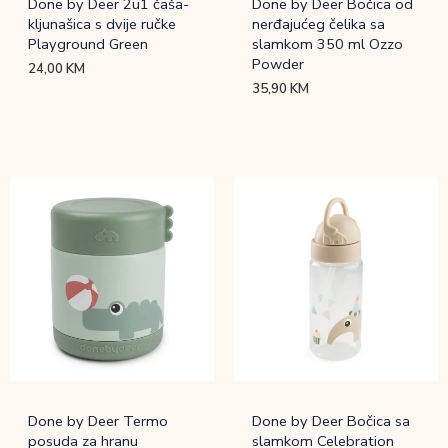
Done by Deer 2u1 čaša-
Done by Deer Bočica od
kljunašica s dvije ručke
nerđajućeg čelika sa
Playground Green
slamkom 350 ml Ozzo
Powder
24,00
KM
35,90
KM
Done by Deer Termo
Done by Deer Bočica sa
posuda za hranu
slamkom Celebration