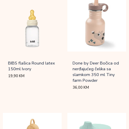
BIBS flašica Round latex
Done by Deer Bočica od
150ml Ivory
nerđajućeg čelika sa
slamkom 350 ml Tiny
19,90
KM
farm Powder
36,00
KM