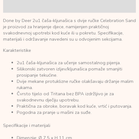
Recenzije (0)
Done by Deer 2u1 čaša-kljunašica s dvije ručke Celebration Sand
je proizvod za hranjenje djece, namijenjen praktičnoj
svakodnevnoj upotrebi kod kuće ili u pokretu. Specifikacije,
materijali i održavanje navedeni su u odvojenim sekcijama.
Karakteristike
2u1 čaša-kljunašica za učenje samostalnog pijenja.
Silikonski zatvoren izljev/kljunašica pomaže smanjiti
prosipanje tekućine.
Dvije mekane protuklizne ručke olakšavaju držanje malim
rukama.
Čvrsto tijelo od Tritana bez BPA izdržljivo je za
svakodnevnu dječiju upotrebu.
Praktična za obroke, boravak kod kuće, vrtić i putovanja.
Pogodna za pranje u mašini za suđe.
Specifikacije i materijali
Dimenzije: Ø 7,5 x H 11 cm.