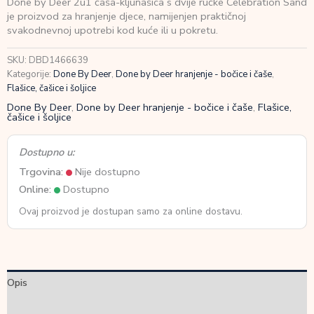
Done by Deer 2u1 čaša-kljunašica s dvije ručke Celebration Sand
2u1
je proizvod za hranjenje djece, namijenjen praktičnoj
čaša-
svakodnevnoj upotrebi kod kuće ili u pokretu.
kljunašica
s
SKU:
DBD1466639
dvije
Kategorije:
Done By Deer
,
Done by Deer hranjenje - bočice i čaše
,
ručke
Flašice, čašice i šoljice
Celebration
Sand
Done By Deer
,
Done by Deer hranjenje - bočice i čaše
,
Flašice,
čašice i šoljice
količina
Dostupno u:
Trgovina:
Nije dostupno
Online:
Dostupno
Ovaj proizvod je dostupan samo za online dostavu.
Opis
Dodatne informacije