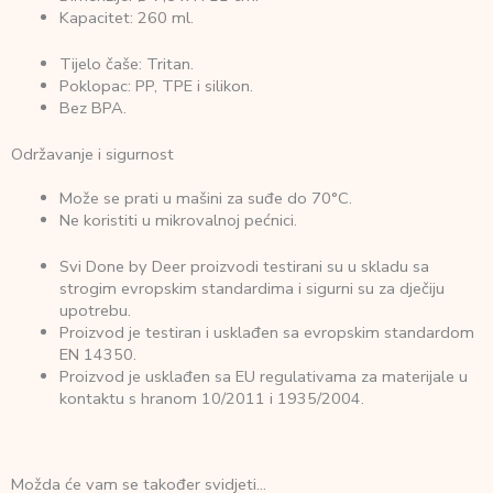
Kapacitet: 260 ml.
Tijelo čaše: Tritan.
Poklopac: PP, TPE i silikon.
Bez BPA.
Održavanje i sigurnost
Može se prati u mašini za suđe do 70°C.
Ne koristiti u mikrovalnoj pećnici.
Svi Done by Deer proizvodi testirani su u skladu sa
strogim evropskim standardima i sigurni su za dječiju
upotrebu.
Proizvod je testiran i usklađen sa evropskim standardom
EN 14350.
Proizvod je usklađen sa EU regulativama za materijale u
kontaktu s hranom 10/2011 i 1935/2004.
Možda će vam se također svidjeti…