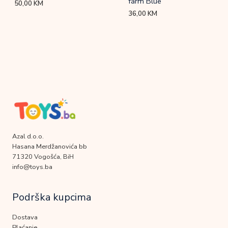
farm Blue
50,00
KM
36,00
KM
Azal d.o.o.
Hasana Merdžanovića bb
71320 Vogošća, BiH
info@toys.ba
Podrška kupcima
Dostava
Plaćanje