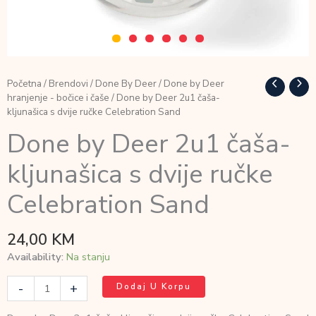
Početna
/
Brendovi
/
Done By Deer
/
Done by Deer
hranjenje - bočice i čaše
/ Done by Deer 2u1 čaša-
kljunašica s dvije ručke Celebration Sand
Done by Deer 2u1 čaša-
kljunašica s dvije ručke
Celebration Sand
24,00
KM
Availability:
Na stanju
Done
-
+
Dodaj U Korpu
by
Deer