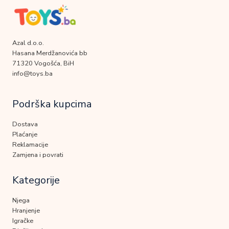
Azal d.o.o.
Hasana Merdžanovića bb
71320 Vogošća, BiH
info@toys.ba
Podrška kupcima
Dostava
Plaćanje
Reklamacije
Zamjena i povrati
Kategorije
Njega
Hranjenje
Igračke