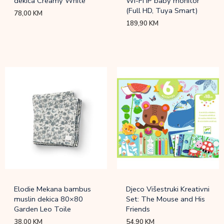
dekica Creamy White
Wi-Fi IP baby monitor
(Full HD, Tuya Smart)
78,00
KM
189,90
KM
Elodie Mekana bambus
Djeco Višestruki Kreativni
muslin dekica 80×80
Set: The Mouse and His
Garden Leo Toile
Friends
38,00
KM
54,90
KM