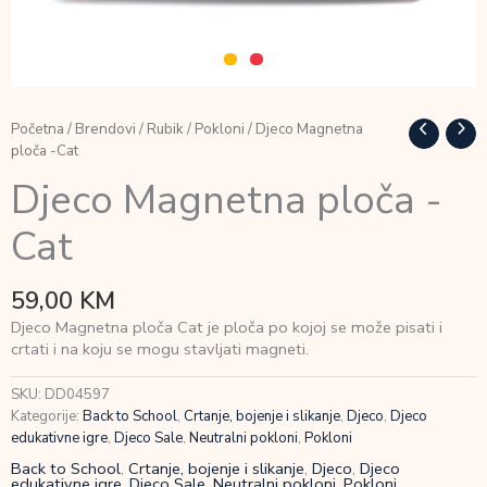
Početna
/
Brendovi
/
Rubik
/
Pokloni
/ Djeco Magnetna
ploča -Cat
Djeco Magnetna ploča -
Cat
59,00
KM
Djeco Magnetna ploča Cat je ploča po kojoj se može pisati i
crtati i na koju se mogu stavljati magneti.
SKU:
DD04597
Kategorije:
Back to School
,
Crtanje, bojenje i slikanje
,
Djeco
,
Djeco
edukativne igre
,
Djeco Sale
,
Neutralni pokloni
,
Pokloni
Back to School
,
Crtanje, bojenje i slikanje
,
Djeco
,
Djeco
edukativne igre
,
Djeco Sale
,
Neutralni pokloni
,
Pokloni