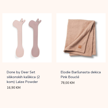
Done by Deer Set
Elodie Baršunasta dekica
silikonskih kašikica (2
Pink Bouclé
kom) Lalee Powder
78,00
KM
16,90
KM