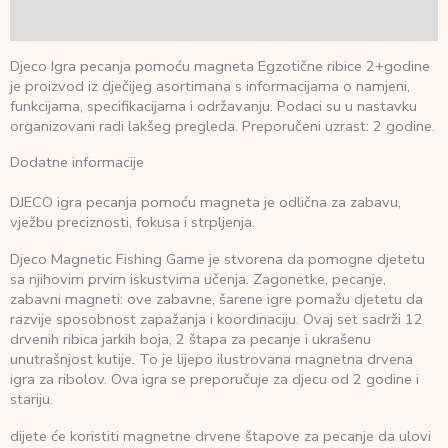
Recenzije (0)
Djeco Igra pecanja pomoću magneta Egzotične ribice 2+godine
je proizvod iz dječijeg asortimana s informacijama o namjeni,
funkcijama, specifikacijama i održavanju. Podaci su u nastavku
organizovani radi lakšeg pregleda. Preporučeni uzrast: 2 godine.
Dodatne informacije
DJECO igra pecanja pomoću magneta je odlična za zabavu,
vježbu preciznosti, fokusa i strpljenja.
Djeco Magnetic Fishing Game je stvorena da pomogne djetetu
sa njihovim prvim iskustvima učenja. Zagonetke, pecanje,
zabavni magneti: ove zabavne, šarene igre pomažu djetetu da
razvije sposobnost zapažanja i koordinaciju. Ovaj set sadrži 12
drvenih ribica jarkih boja, 2 štapa za pecanje i ukrašenu
unutrašnjost kutije. To je lijepo ilustrovana magnetna drvena
igra za ribolov. Ova igra se preporučuje za djecu od 2 godine i
stariju.
dijete će koristiti magnetne drvene štapove za pecanje da ulovi