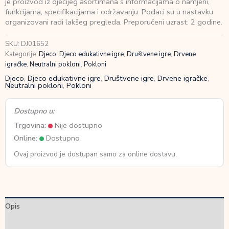
je proizvod iz dječijeg asortimana s informacijama o namjeni,
magneta
funkcijama, specifikacijama i održavanju. Podaci su u nastavku
Egzotične
organizovani radi lakšeg pregleda. Preporučeni uzrast: 2 godine.
ribice
2+godine
SKU:
DJ01652
količina
Kategorije:
Djeco
,
Djeco edukativne igre
,
Društvene igre
,
Drvene
igračke
,
Neutralni pokloni
,
Pokloni
Djeco
,
Djeco edukativne igre
,
Društvene igre
,
Drvene igračke
,
Neutralni pokloni
,
Pokloni
Dostupno u:
Trgovina:
Nije dostupno
Online:
Dostupno
Ovaj proizvod je dostupan samo za online dostavu.
Opis
Dodatne informacije