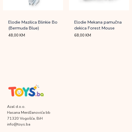
Elodie Mazilica Blinkie Bo
Elodie Mekana pamučna
(Bermuda Blue)
dekica Forest Mouse
48,00
KM
68,00
KM
Azal d.o.o.
Hasana Merdžanovića bb
71320 Vogošća, BiH
info@toys.ba