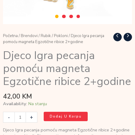
Početna
/
Brendovi
/
Rubik
/
Pokloni
/ Djeco Igra pecanja
pomoću magneta Egzotične ribice 2+godine
Djeco Igra pecanja
pomoću magneta
Egzotične ribice 2+godine
42,00
KM
Availability:
Na stanju
Djeco
-
+
Dodaj U Korpu
Igra
pecanja
Djeco Igra pecanja pomoću magneta Egzotične ribice 2+godine
pomoću