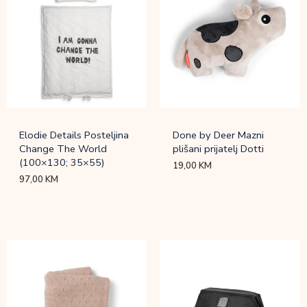
Elodie Details Posteljina
Done by Deer Mazni
Change The World
plišani prijatelj Dotti
(100×130; 35×55)
19,00
KM
97,00
KM