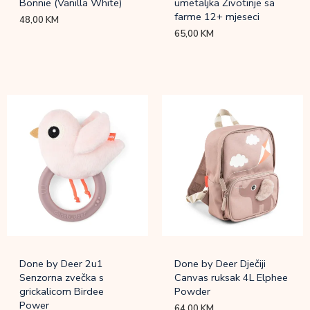
Bonnie (Vanilla White)
umetaljka Životinje sa
farme 12+ mjeseci
48,00
KM
65,00
KM
Done by Deer 2u1
Done by Deer Dječiji
Senzorna zvečka s
Canvas ruksak 4L Elphee
grickalicom Birdee
Powder
Power
64,00
KM