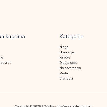
ka kupcima
Kategorije
Njega
Hranjenje
je
Igračke
 povrati
Dječija soba
Na otvorenom
Moda
Brendovi
Copyright © 2026 TOYS.ba – igračke za cijelu porodicu