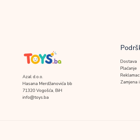
Podrš
Dostava
Plaćanje
Reklamaci
Azal d.o.o.
Zamjena i
Hasana Merdžanovića bb
71320 Vogošća, BiH
info@toys.ba