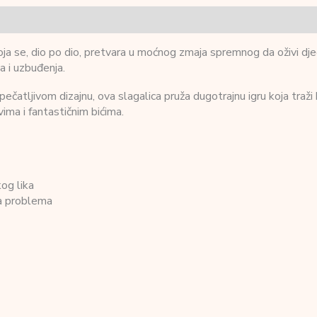
ja se, dio po dio, pretvara u moćnog zmaja spremnog da oživi dje
a i uzbuđenja.
ečatljivom dizajnu, ova slagalica pruža dugotrajnu igru koja traži k
vima i fantastičnim bićima.
kog lika
ja problema