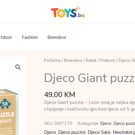
tdoor
Fashion
Brendovi
Početna
/
Brendovi
/
Rubik
/
Pokloni
/ Djeco G
Djeco Giant puzz
49,00
KM
Djeco Giant puzzle – Leon zmaj je velika dječ
strpljenje i maštovitu igru kod djece od 5 g
SKU:
DJ07170
Kategorije:
Djeco
,
Djeco puzz
Djeco
,
Djeco puzzle
,
Djeco Sale
,
Neutralni 