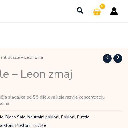
iant puzzle – Leon zmaj
le – Leon zmaj
ija slagalica od 58 dijelova koja razvija koncentraciju,
odina.
le
,
Djeco Sale
,
Neutralni pokloni
,
Pokloni
,
Puzzle
pokloni
,
Pokloni
,
Puzzle