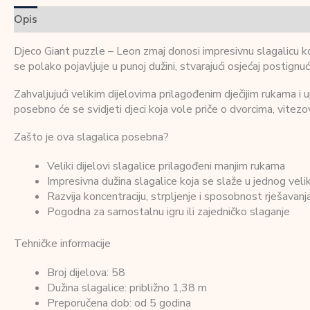
Opis
Dodatne informacije
Recenzije (0)
Djeco Giant puzzle – Leon zmaj donosi impresivnu slagalicu ko
se polako pojavljuje u punoj dužini, stvarajući osjećaj postignuć
Zahvaljujući velikim dijelovima prilagođenim dječijim rukama i up
posebno će se svidjeti djeci koja vole priče o dvorcima, vitezo
Zašto je ova slagalica posebna?
Veliki dijelovi slagalice prilagođeni manjim rukama
Impresivna dužina slagalice koja se slaže u jednog veli
Razvija koncentraciju, strpljenje i sposobnost rješavan
Pogodna za samostalnu igru ili zajedničko slaganje
Tehničke informacije
Broj dijelova: 58
Dužina slagalice: približno 1,38 m
Preporučena dob: od 5 godina