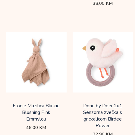
38,00
KM
Elodie Mazilica Blinkie
Done by Deer 2u1
Blushing Pink
Senzorna zvečka s
Emmylou
grickalicom Birdee
Power
48,00
KM
22,90
KM