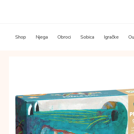
Skip
to
content
Shop
Njega
Obroci
Sobica
Igračke
Ou