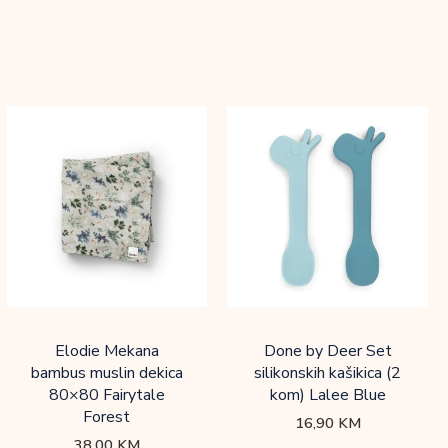
Elodie Mekana
Done by Deer Set
bambus muslin dekica
silikonskih kašikica (2
80×80 Fairytale
kom) Lalee Blue
Forest
16,90
KM
38,00
KM