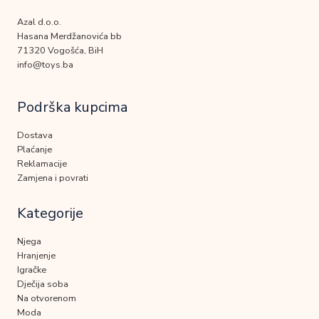
Azal d.o.o.
Hasana Merdžanovića bb
71320 Vogošća, BiH
info@toys.ba
Podrška kupcima
Dostava
Plaćanje
Reklamacije
Zamjena i povrati
Kategorije
Njega
Hranjenje
Igračke
Dječija soba
Na otvorenom
Moda