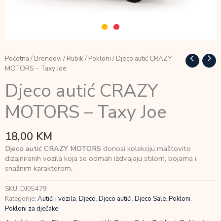
Početna
/
Brendovi
/
Rubik
/
Pokloni
/ Djeco autić CRAZY
MOTORS – Taxy Joe
Djeco autić CRAZY
MOTORS – Taxy Joe
18,00
KM
Djeco autić CRAZY MOTORS
donosi kolekciju maštovito
dizajniranih vozila koja se odmah izdvajaju stilom, bojama i
snažnim karakterom.
SKU:
DJ05479
Kategorije:
Autići i vozila
,
Djeco
,
Djeco autići
,
Djeco Sale
,
Pokloni
,
Pokloni za dječake