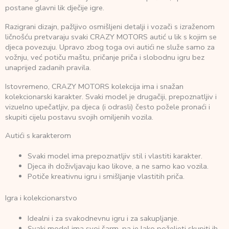
postane glavni lik dječije igre.
Razigrani dizajn, pažljivo osmišljeni detalji i vozači s izraženom
ličnošću pretvaraju svaki CRAZY MOTORS autić u lik s kojim se
djeca povezuju. Upravo zbog toga ovi autići ne služe samo za
vožnju, već potiču maštu, pričanje priča i slobodnu igru bez
unaprijed zadanih pravila.
Istovremeno, CRAZY MOTORS kolekcija ima i snažan
kolekcionarski karakter. Svaki model je drugačiji, prepoznatljiv i
vizuelno upečatljiv, pa djeca (i odrasli) često požele pronaći i
skupiti cijelu postavu svojih omiljenih vozila.
Autići s karakterom
Svaki model ima prepoznatljiv stil i vlastiti karakter.
Djeca ih doživljavaju kao likove, a ne samo kao vozila.
Potiče kreativnu igru i smišljanje vlastitih priča.
Igra i kolekcionarstvo
Idealni i za svakodnevnu igru i za sakupljanje.
Svaki model ima svoj šarm, pa je lako poželjeti skupiti ih