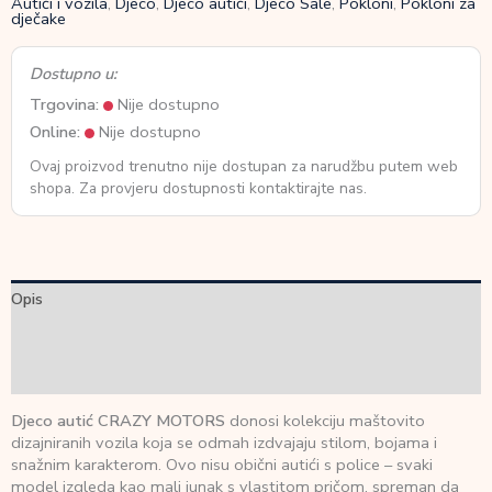
Autići i vozila
,
Djeco
,
Djeco autići
,
Djeco Sale
,
Pokloni
,
Pokloni za
dječake
Dostupno u:
Trgovina:
Nije dostupno
Online:
Nije dostupno
Ovaj proizvod trenutno nije dostupan za narudžbu putem web
shopa. Za provjeru dostupnosti kontaktirajte nas.
Opis
Dodatne informacije
Recenzije (0)
Djeco autić CRAZY MOTORS
donosi kolekciju maštovito
dizajniranih vozila koja se odmah izdvajaju stilom, bojama i
snažnim karakterom. Ovo nisu obični autići s police – svaki
model izgleda kao mali junak s vlastitom pričom, spreman da