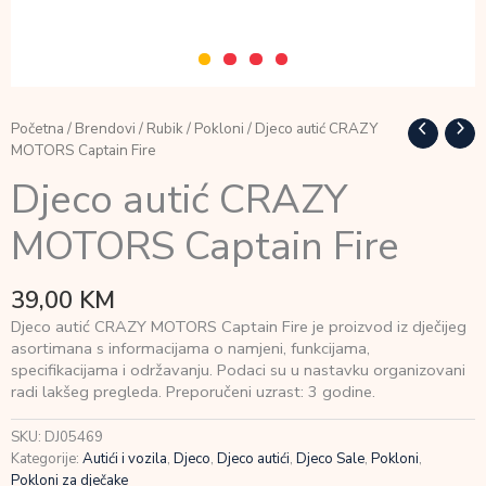
Početna
/
Brendovi
/
Rubik
/
Pokloni
/ Djeco autić CRAZY
MOTORS Captain Fire
Djeco autić CRAZY
MOTORS Captain Fire
39,00
KM
Djeco autić CRAZY MOTORS Captain Fire je proizvod iz dječijeg
asortimana s informacijama o namjeni, funkcijama,
specifikacijama i održavanju. Podaci su u nastavku organizovani
radi lakšeg pregleda. Preporučeni uzrast: 3 godine.
SKU:
DJ05469
Kategorije:
Autići i vozila
,
Djeco
,
Djeco autići
,
Djeco Sale
,
Pokloni
,
Pokloni za dječake