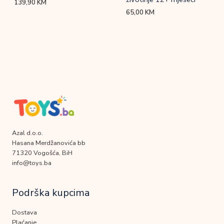
139,90
KM
65,00
KM
Azal d.o.o.
Hasana Merdžanovića bb
71320 Vogošća, BiH
info@toys.ba
Podrška kupcima
Dostava
Plaćanje