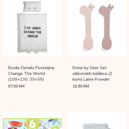
Elodie Details Posteljina
Done by Deer Set
Change The World
silikonskih kašikica (2
(100×130; 35×55)
kom) Lalee Powder
97,00
KM
16,90
KM