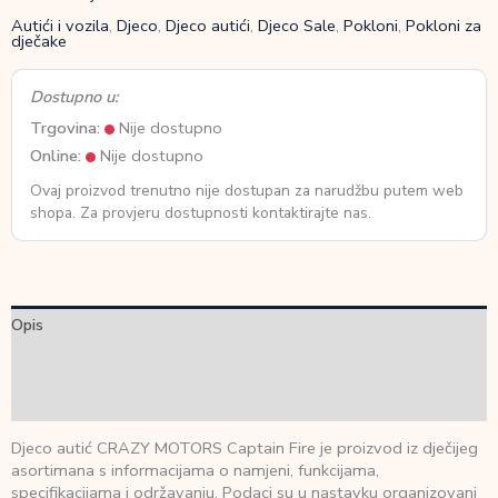
Autići i vozila
,
Djeco
,
Djeco autići
,
Djeco Sale
,
Pokloni
,
Pokloni za
dječake
Dostupno u:
Trgovina:
Nije dostupno
Online:
Nije dostupno
Ovaj proizvod trenutno nije dostupan za narudžbu putem web
shopa. Za provjeru dostupnosti kontaktirajte nas.
Opis
Dodatne informacije
Recenzije (0)
Djeco autić CRAZY MOTORS Captain Fire je proizvod iz dječijeg
asortimana s informacijama o namjeni, funkcijama,
specifikacijama i održavanju. Podaci su u nastavku organizovani