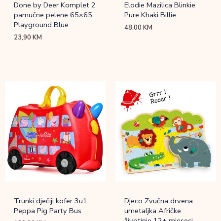
Done by Deer Komplet 2
Elodie Mazilica Blinkie
pamučne pelene 65×65
Pure Khaki Billie
Playground Blue
48,00
KM
23,90
KM
Trunki dječiji kofer 3u1
Djeco Zvučna drvena
Peppa Pig Party Bus
umetaljka Afričke
životinje 12+ mjeseci