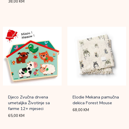
38,00
KM
Djeco Zvučna drvena
Elodie Mekana pamučna
umetaljka Životinje sa
dekica Forest Mouse
farme 12+ mjeseci
68,00
KM
65,00
KM