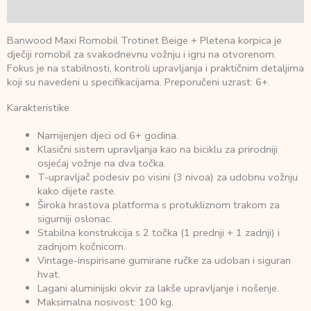
Recenzije (0)
Banwood Maxi Romobil Trotinet Beige + Pletena korpica je
dječiji romobil za svakodnevnu vožnju i igru na otvorenom.
Fokus je na stabilnosti, kontroli upravljanja i praktičnim detaljima
koji su navedeni u specifikacijama. Preporučeni uzrast: 6+.
Karakteristike
Namijenjen djeci od 6+ godina.
Klasični sistem upravljanja kao na biciklu za prirodniji
osjećaj vožnje na dva točka.
T-upravljač podesiv po visini (3 nivoa) za udobnu vožnju
kako dijete raste.
Široka hrastova platforma s protukliznom trakom za
sigurniji oslonac.
Stabilna konstrukcija s 2 točka (1 prednji + 1 zadnji) i
zadnjom kočnicom.
Vintage-inspirisane gumirane ručke za udoban i siguran
hvat.
Lagani aluminijski okvir za lakše upravljanje i nošenje.
Maksimalna nosivost: 100 kg.