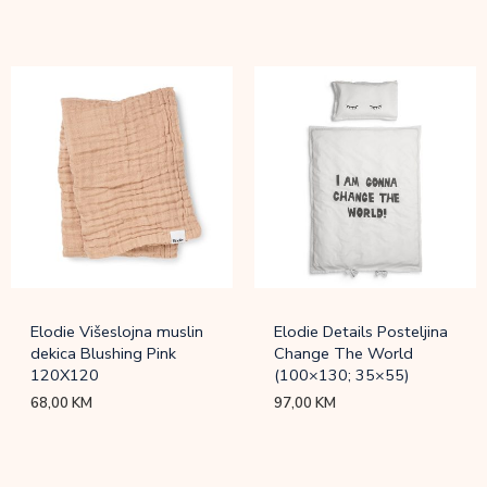
Elodie Višeslojna muslin
Elodie Details Posteljina
dekica Blushing Pink
Change The World
120X120
(100×130; 35×55)
68,00
KM
97,00
KM