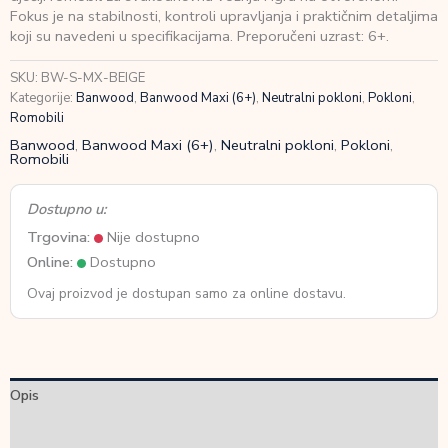
Beige
Fokus je na stabilnosti, kontroli upravljanja i praktičnim detaljima
+
koji su navedeni u specifikacijama. Preporučeni uzrast: 6+.
Pletena
korpica
SKU:
BW-S-MX-BEIGE
količina
Kategorije:
Banwood
,
Banwood Maxi (6+)
,
Neutralni pokloni
,
Pokloni
,
Romobili
Banwood
,
Banwood Maxi (6+)
,
Neutralni pokloni
,
Pokloni
,
Romobili
Dostupno u:
Trgovina:
Nije dostupno
Online:
Dostupno
Ovaj proizvod je dostupan samo za online dostavu.
Opis
Dodatne informacije