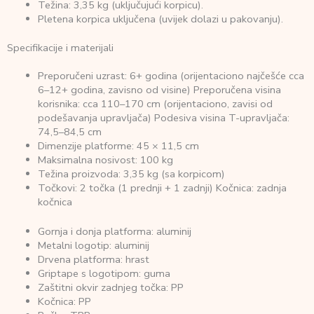
Težina: 3,35 kg (uključujući korpicu).
Pletena korpica uključena (uvijek dolazi u pakovanju).
Specifikacije i materijali
Preporučeni uzrast: 6+ godina (orijentaciono najčešće cca
6–12+ godina, zavisno od visine) Preporučena visina
korisnika: cca 110–170 cm (orijentaciono, zavisi od
podešavanja upravljača) Podesiva visina T-upravljača:
74,5–84,5 cm
Dimenzije platforme: 45 × 11,5 cm
Maksimalna nosivost: 100 kg
Težina proizvoda: 3,35 kg (sa korpicom)
Točkovi: 2 točka (1 prednji + 1 zadnji) Kočnica: zadnja
kočnica
Gornja i donja platforma: aluminij
Metalni logotip: aluminij
Drvena platforma: hrast
Griptape s logotipom: guma
Zaštitni okvir zadnjeg točka: PP
Kočnica: PP