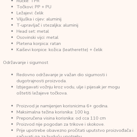
Ručke: TPR
Točkovi: PP + PU
Ležajevi: čelik
Viljuška i cijev: aluminij
T-upravljač i stezaljka: aluminij
Head set: metal
Osovinski vijci: metal
Pletena korpica: ratan
Kaiševi korpice: kožica (leatherette) + čelik
Održavanje i sigurnost
Redovno održavanje je važan dio sigurnosti i
dugotrajnosti proizvoda.
Izbjegavati vožnju kroz vodu, ulje i pijesak jer mogu
oštetiti ležajeve točkova.
Proizvod je namijenjen korisnicima 6+ godina.
Maksimalna težina korisnika: 100 kg.
Preporučena visina korisnika: od cca 110 cm
Proizvod nije pogodan za trikove i skokove.
Prije upotrebe obavezno pročitati uputstvo proizvođača i
sačuvati ga za buduću upotrebu.