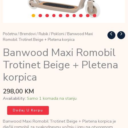
Početna
/
Brendovi
/
Rubik
/
Pokloni
/ Banwood Maxi
Romobil Trotinet Beige + Pletena korpica
Banwood Maxi Romobil
Trotinet Beige + Pletena
korpica
298,00
KM
Availability:
Samo 1 komada na stanju
Banwood
Dodaj U Korpu
Maxi
Romobil
Banwood Maxi Romobil Trotinet Beige + Pletena korpica je
Trotinet
dječiji romobil za svakodnevnu vožnju i igru na otvorenom.