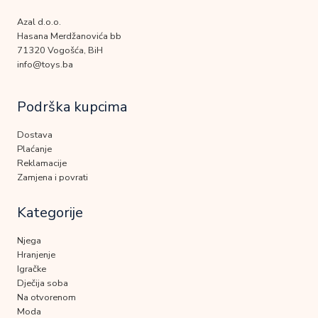
Azal d.o.o.
Hasana Merdžanovića bb
71320 Vogošća, BiH
info@toys.ba
Podrška kupcima
Dostava
Plaćanje
Reklamacije
Zamjena i povrati
Kategorije
Njega
Hranjenje
Igračke
Dječija soba
Na otvorenom
Moda