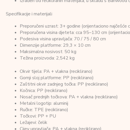
Izrađen od recikliranih materijala, u skladu s Banwood 
Specifikacije i materijali
Preporučeni uzrast: 3+ godine (orijentaciono najčešće c
Preporučena visina djeteta: cca 95–130 cm (orijentacion
Podesiva visina upravljača: 70 / 75 / 80 cm
Dimenzije platforme: 29,3 × 10 cm
Maksimalna nosivost: 50 kg
Težina proizvoda: 2,542 kg
Okvir tijela: PA + vlakna (reciklirano)
Gornji sloj platforme: PP (reciklirano)
Zaštitni okvir zadnjeg točka: PP (reciklirano)
Kočnica: PP (reciklirano)
Nosač prednjih točkova: PA + vlakna (reciklirano)
Metalni logotip: aluminij
Ručke: TPE (reciklirano)
Točkovi: PP + PU
Ležajevi: čelik
Cijev upravljača: PA + vlakna (reciklirano)