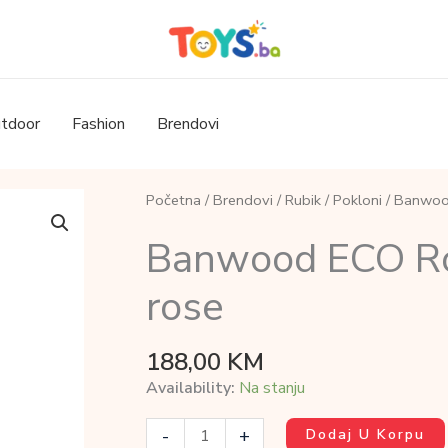
tdoor
Fashion
Brendovi
Početna
/
Brendovi
/
Rubik
/
Pokloni
/ Banwoo
Banwood ECO Ro
rose
188,00
KM
Availability:
Na stanju
Banwood
-
+
Dodaj U Korpu