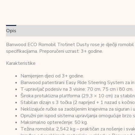
Opis
Dodatne informacije
Recenzije (0)
Banwood ECO Romobil Trotinet Dusty rose je dječiji romobil za 
specifikacijama. Preporučeni uzrast: 3+ godine.
Karakteristike
Namijenjen djeci od 3+ godine.
Banwood patentirani Easy Ride Steering System za intui
T-upravljač podesiv na 3 visine: 70 cm, 75 cm i 80 cm.
Široka protuklizna platforma (29,3 × 10 cm) za stabilniji 
Stabilan dizajn s 3 točka (2 naprijed + 1 nazad s kočnic
Neklizajuće ručke sa zaobljenim krajevima za siguran i 
Opružni pin ispod sistema upravljanja omogućuje brzo sk
Maksimalno opterećenje: 50 kg.
Težina romobila: 2,542 kg – praktičan za nošenje i sv