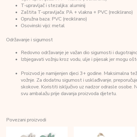
T-upravljač i stezaljka: aluminij
Zaštita T-upravljača: PA + vlakna + PVC (reciklirano)
Opružna baza: PVC (reciklirano)
Osovinski vijci: metal
Održavanje i sigurnost
Redovno održavanje je važan dio sigurnosti i dugotrajno
Izbjegavati vožnju kroz vodu, ulje i pijesak jer mogu ošt
Proizvod je namijenjen djeci 3+ godine. Maksimalna teži
vožnje. Za dodatnu sigurnost i usklađivanje, preporuču
skokove. Koristiti isključivo uz nadzor odrasle osobe. 
svu ambalažu prije davanja proizvoda djetetu.
Povezani proizvodi