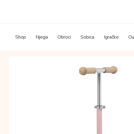
Skip
to
content
Shop
Njega
Obroci
Sobica
Igračke
Ou