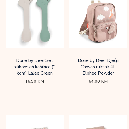
Done by Deer Set
Done by Deer Dječiji
silikonskih kašikica (2
Canvas ruksak 4L
kom) Lalee Green
Elphee Powder
16,90
KM
64,00
KM