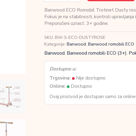
ECO
Romobil
Banwood ECO Romobil Trotinet Dusty rose j
Trotinet
Fokus je na stabilnosti, kontroli upravljanja 
Dusty
Preporučeni uzrast: 3+ godine.
rose
količina
SKU:
BW-S-ECO-DUSTYROSE
Kategorije:
Banwood
,
Banwood romobili ECO 
Banwood
,
Banwood romobili ECO (3+)
,
Pok
Dostupno u:
Trgovina:
Nije dostupno
Online:
Dostupno
Ovaj proizvod je dostupan samo za online