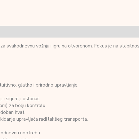
svakodnevnu vožnju i igru na otvorenom. Fokus je na stabilnosti, 
tivno, glatko i prirodno upravljanje.
i sigurniji oslonac.
om) za bolju kontrolu.
udoban hvat.
idanje upravljača radi lakšeg transporta.
akodnevnu upotrebu.