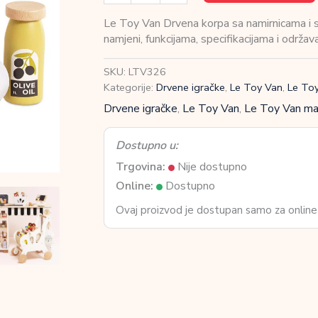
Toy
Van
Le Toy Van Drvena korpa sa namirnicama i sk
Drvena
namjeni, funkcijama, specifikacijama i održa
korpa
sa
SKU:
LTV326
namirnicama
Kategorije:
Drvene igračke
,
Le Toy Van
,
Le Toy
i
Drvene igračke
,
Le Toy Van
,
Le Toy Van ma
skener
količina
Dostupno u:
Trgovina:
Nije dostupno
Online:
Dostupno
Ovaj proizvod je dostupan samo za online