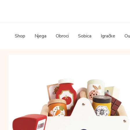
Skip
to
content
Shop
Njega
Obroci
Sobica
Igračke
Ou