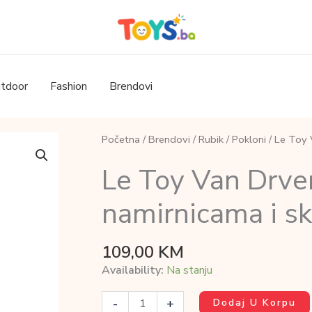
tdoor
Fashion
Brendovi
Početna
/
Brendovi
/
Rubik
/
Pokloni
/ Le Toy 
Le Toy Van Drve
namirnicama i s
109,00
KM
Availability:
Na stanju
Le
-
+
Dodaj U Korpu