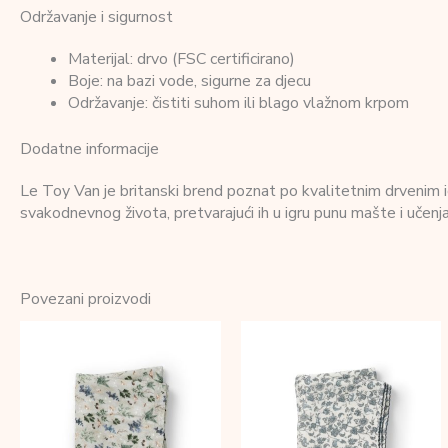
Održavanje i sigurnost
Materijal: drvo (FSC certificirano)
Boje: na bazi vode, sigurne za djecu
Održavanje: čistiti suhom ili blago vlažnom krpom
Dodatne informacije
Le Toy Van je britanski brend poznat po kvalitetnim drvenim ig
svakodnevnog života, pretvarajući ih u igru punu mašte i učenja.
Povezani proizvodi