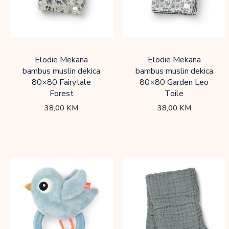
Elodie Mekana
Elodie Mekana
bambus muslin dekica
bambus muslin dekica
80×80 Fairytale
80×80 Garden Leo
Forest
Toile
38,00
KM
38,00
KM