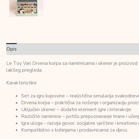
Opis
Dodatne informacije
Recenzije (0)
Le Toy Van Drvena korpa sa namirnicama i skener je proizvod iz
lakšeg pregleda.
Karakteristike
Set za igru kupovine – realistična simulacija svakodnevn
Drvena korpa – praktična za nošenje i organizaciju proi
Uključen skener – dodatni element igre i interakcije
Različite namirnice – potiču prepoznavanje hrane i učenj
Igra uloga – razvija govor, socijalne vještine i kreativno
Kompatibilno s kuhinjama i prodavnicama za djecu