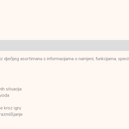
 dječijeg asortimana s informacijama o namjeni, funkcijama, specif
ih situacija
zvoda
e kroz igru
 razmišljanje