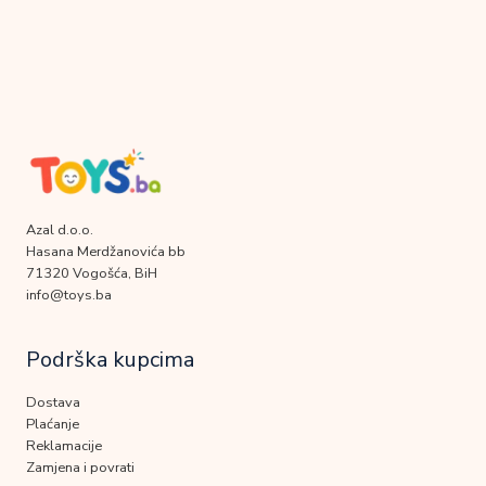
Azal d.o.o.
Hasana Merdžanovića bb
71320 Vogošća, BiH
info@toys.ba
Podrška kupcima
Dostava
Plaćanje
Reklamacije
Zamjena i povrati