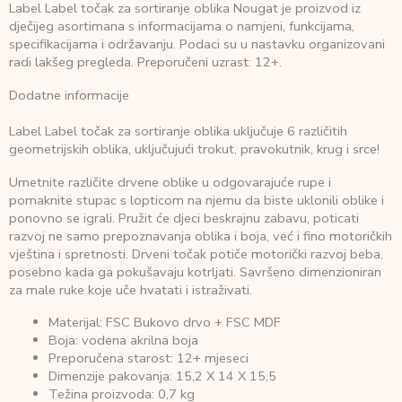
Label Label točak za sortiranje oblika Nougat je proizvod iz
dječijeg asortimana s informacijama o namjeni, funkcijama,
specifikacijama i održavanju. Podaci su u nastavku organizovani
radi lakšeg pregleda. Preporučeni uzrast: 12+.
Dodatne informacije
Label Label točak za sortiranje oblika uključuje 6 različitih
geometrijskih oblika, uključujući trokut, pravokutnik, krug i srce!
Umetnite različite drvene oblike u odgovarajuće rupe i
pomaknite stupac s lopticom na njemu da biste uklonili oblike i
ponovno se igrali. Pružit će djeci beskrajnu zabavu, poticati
razvoj ne samo prepoznavanja oblika i boja, već i fino motoričkih
vještina i spretnosti. Drveni točak potiče motorički razvoj beba,
posebno kada ga pokušavaju kotrljati. Savršeno dimenzioniran
za male ruke koje uče hvatati i istraživati.
Materijal: FSC Bukovo drvo + FSC MDF
Boja: vodena akrilna boja
Preporučena starost: 12+ mjeseci
Dimenzije pakovanja: 15,2 X 14 X 15,5
Težina proizvoda: 0,7 kg