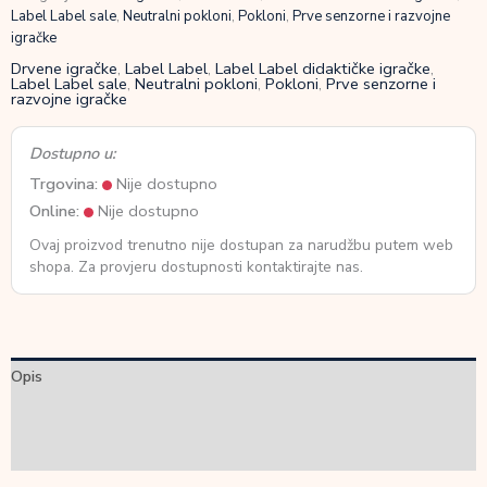
Label Label sale
,
Neutralni pokloni
,
Pokloni
,
Prve senzorne i razvojne
igračke
Drvene igračke
,
Label Label
,
Label Label didaktičke igračke
,
Label Label sale
,
Neutralni pokloni
,
Pokloni
,
Prve senzorne i
razvojne igračke
Dostupno u:
Trgovina:
Nije dostupno
Online:
Nije dostupno
Ovaj proizvod trenutno nije dostupan za narudžbu putem web
shopa. Za provjeru dostupnosti kontaktirajte nas.
Opis
Dodatne informacije
Recenzije (0)