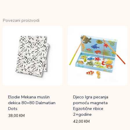
Povezani proizvodi
Elodie Mekana muslin
Djeco Igra pecanja
dekica 80×80 Dalmatian
pomoću magneta
Dots
Egzotične ribice
2+godine
38,00
KM
42,00
KM