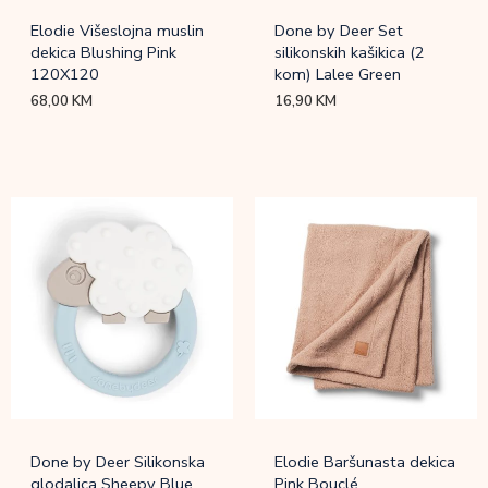
Elodie Višeslojna muslin
Done by Deer Set
dekica Blushing Pink
silikonskih kašikica (2
120X120
kom) Lalee Green
68,00
KM
16,90
KM
Done by Deer Silikonska
Elodie Baršunasta dekica
glodalica Sheepy Blue
Pink Bouclé