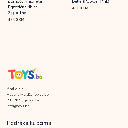
pomoću magneta
Belle (Powder Pink)
Egzotične ribice
48,00
KM
2+godine
42,00
KM
Azal d.o.o.
Hasana Merdžanovića bb
71320 Vogošća, BiH
info@toys.ba
Podrška kupcima