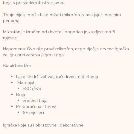
boje s preslatkim ilustracijama.
Tvoje dijete može lako držati mikrofon zahvaljujući drvenim
perlama.
Mikrofon je izrađen od drveta i pogodan je za djecu od 6
mjeseci.
Napomena: Ovo nije pravi mikrofon, nego dječija drvena igračka
za igru pretvaranja / igra uloga.
Karakteristike:
Lako se drži zahvaljujući drvenim perlama
Materijal:
FSC drvo
Boja:
vodena boja
Preporučena starost:
6+ mjeseci
Igračke koje su i obrazovne i dekorativne