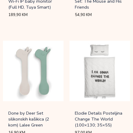
Wi-Fi IP baby monitor
Set: The Mouse and His
(Full HD, Tuya Smart)
Friends
189,90
KM
54,90
KM
Done by Deer Set
Elodie Details Posteljina
silikonskih kašikica (2
Change The World
kom) Lalee Green
(100×130; 35×55)
16,90
KM
97,00
KM