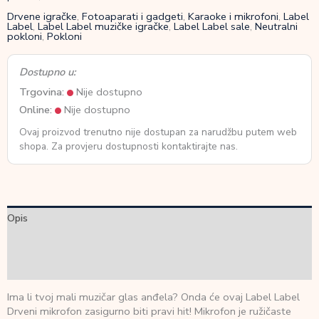
Drvene igračke
,
Fotoaparati i gadgeti
,
Karaoke i mikrofoni
,
Label
Label
,
Label Label muzičke igračke
,
Label Label sale
,
Neutralni
pokloni
,
Pokloni
Dostupno u:
Trgovina:
Nije dostupno
Online:
Nije dostupno
Ovaj proizvod trenutno nije dostupan za narudžbu putem web
shopa. Za provjeru dostupnosti kontaktirajte nas.
Opis
Dodatne informacije
Recenzije (0)
Ima li tvoj mali muzičar glas anđela? Onda će ovaj Label Label
Drveni mikrofon zasigurno biti pravi hit! Mikrofon je ružičaste