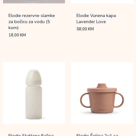
Elodie rezervne slamke
Elodie Vunena kapa
za bočicu za vodu (5
Lavender Love
kom)
58,00
KM
18,00
KM
Elodie Staklena flašica
Elodie Šoljica 2u1 sa