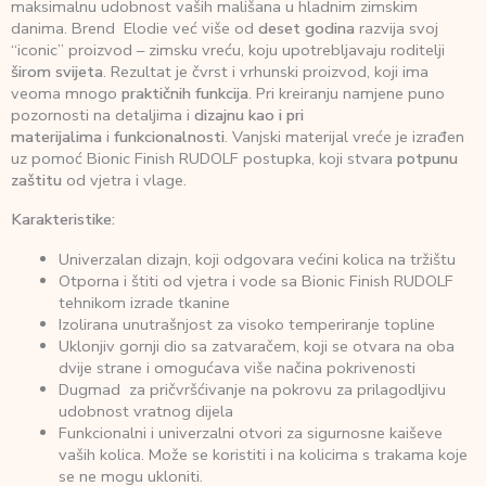
maksimalnu udobnost vaših mališana u hladnim zimskim
danima. Brend Elodie već više od
deset godina
razvija svoj
“iconic” proizvod – zimsku vreću, koju upotrebljavaju roditelji
širom svijeta
. Rezultat je čvrst i vrhunski proizvod, koji ima
veoma mnogo
praktičnih funkcija
. Pri kreiranju namjene puno
pozornosti na detaljima i
dizajnu
kao i pri
materijalima
i
funkcionalnosti
. Vanjski materijal vreće je izrađen
uz pomoć Bionic Finish RUDOLF postupka, koji stvara
potpunu
zaštitu
od vjetra i vlage.
Karakteristike:
Univerzalan dizajn, koji odgovara većini kolica na tržištu
Otporna i štiti od vjetra i vode sa Bionic Finish RUDOLF
tehnikom izrade tkanine
Izolirana unutrašnjost za visoko temperiranje topline
Uklonjiv gornji dio sa zatvaračem, koji se otvara na oba
dvije strane i omogućava više načina pokrivenosti
Dugmad za pričvršćivanje na pokrovu za prilagodljivu
udobnost vratnog dijela
Funkcionalni i univerzalni otvori za sigurnosne kaiševe
vaših kolica.
Može se koristiti i na kolicima s trakama koje
se ne mogu ukloniti.