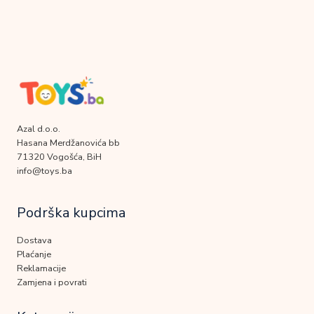
Azal d.o.o.
Hasana Merdžanovića bb
71320 Vogošća, BiH
info@toys.ba
Podrška kupcima
Dostava
Plaćanje
Reklamacije
Zamjena i povrati