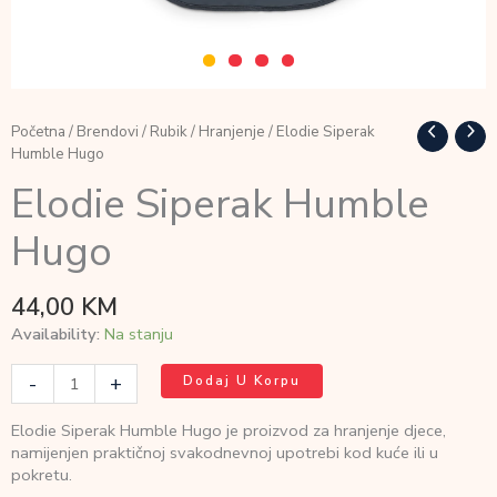
Početna
/
Brendovi
/
Rubik
/
Hranjenje
/ Elodie Siperak
Humble Hugo
Elodie Siperak Humble
Hugo
44,00
KM
Availability:
Na stanju
Elodie
-
+
Dodaj U Korpu
Siperak
Humble
Elodie Siperak Humble Hugo je proizvod za hranjenje djece,
Hugo
namijenjen praktičnoj svakodnevnoj upotrebi kod kuće ili u
količina
pokretu.