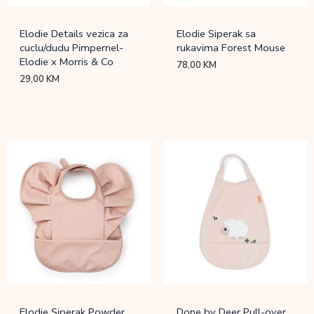
Elodie Details vezica za
Elodie Siperak sa
cuclu/dudu Pimpernel-
rukavima Forest Mouse
Elodie x Morris & Co
78,00
KM
29,00
KM
Elodie Siperak Powder
Done by Deer Pull-over