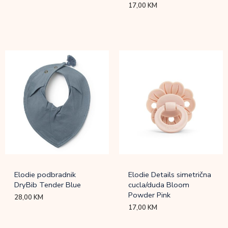
17,00
KM
Elodie podbradnik
Elodie Details simetrična
DryBib Tender Blue
cucla/duda Bloom
Powder Pink
28,00
KM
17,00
KM