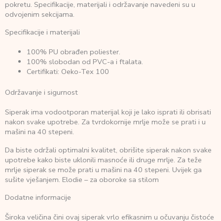
pokretu. Specifikacije, materijali i održavanje navedeni su u
odvojenim sekcijama.
Specifikacije i materijali
100% PU obrađen poliester.
100% slobodan od PVC-a i ftalata.
Certifikati: Oeko-Tex 100
Održavanje i sigurnost
Siperak ima vodootporan materijal koji je lako isprati ili obrisati
nakon svake upotrebe. Za tvrdokornije mrlje može se prati i u
mašini na 40 stepeni.
Da biste održali optimalni kvalitet, obrišite siperak nakon svake
upotrebe kako biste uklonili masnoće ili druge mrlje. Za teže
mrlje siperak se može prati u mašini na 40 stepeni. Uvijek ga
sušite vješanjem. Elodie – za oboroke sa stilom
Dodatne informacije
Široka veličina čini ovaj siperak vrlo efikasnim u očuvanju čistoće