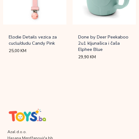
Elodie Details vezica za
Done by Deer Peekaboo
cuclu/dudu Candy Pink
2u1 kljunašica i čaša
Elphee Blue
25,00
KM
29,90
KM
Azal d.o.o.
Hasana Merdžanovića bb