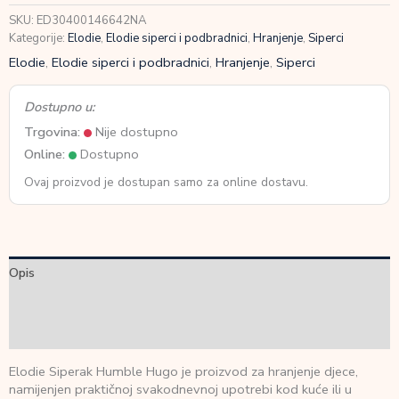
SKU:
ED30400146642NA
Kategorije:
Elodie
,
Elodie siperci i podbradnici
,
Hranjenje
,
Siperci
Elodie
,
Elodie siperci i podbradnici
,
Hranjenje
,
Siperci
Dostupno u:
Trgovina:
Nije dostupno
Online:
Dostupno
Ovaj proizvod je dostupan samo za online dostavu.
Opis
Dodatne informacije
Recenzije (0)
Elodie Siperak Humble Hugo je proizvod za hranjenje djece,
namijenjen praktičnoj svakodnevnoj upotrebi kod kuće ili u