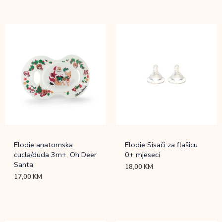
Elodie anatomska
Elodie Sisači za flašicu
cucla/duda 3m+, Oh Deer
0+ mjeseci
Santa
18,00
KM
17,00
KM