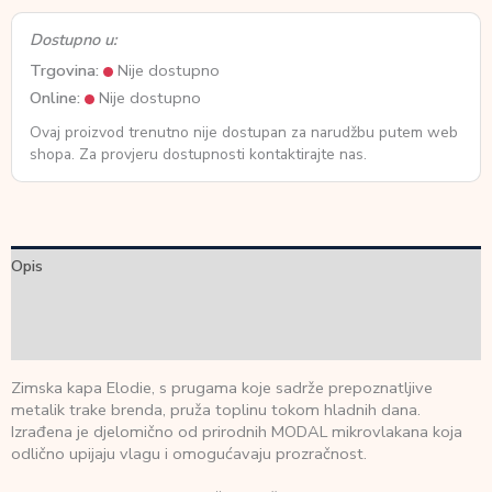
Dostupno u:
Trgovina:
Nije dostupno
Online:
Nije dostupno
Ovaj proizvod trenutno nije dostupan za narudžbu putem web
shopa. Za provjeru dostupnosti kontaktirajte nas.
Opis
Dodatne informacije
Recenzije (0)
Zimska kapa Elodie, s prugama koje sadrže prepoznatljive
metalik trake brenda, pruža toplinu tokom hladnih dana.
Izrađena je djelomično od prirodnih MODAL mikrovlakana koja
odlično upijaju vlagu i omogućavaju prozračnost.