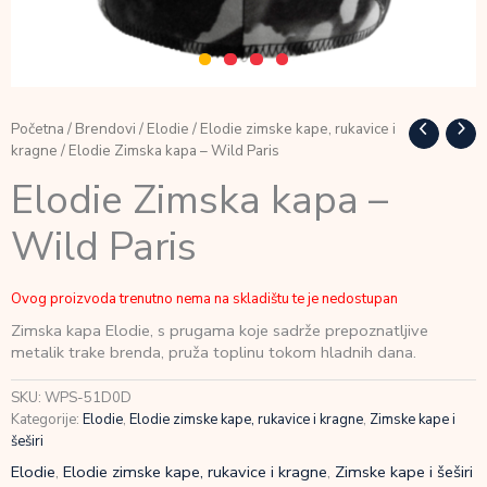
Početna
/
Brendovi
/
Elodie
/
Elodie zimske kape, rukavice i
kragne
/ Elodie Zimska kapa – Wild Paris
Elodie Zimska kapa –
Wild Paris
Ovog proizvoda trenutno nema na skladištu te je nedostupan
Zimska kapa Elodie, s prugama koje sadrže prepoznatljive
metalik trake brenda, pruža toplinu tokom hladnih dana.
SKU:
WPS-51D0D
Kategorije:
Elodie
,
Elodie zimske kape, rukavice i kragne
,
Zimske kape i
šeširi
Elodie
,
Elodie zimske kape, rukavice i kragne
,
Zimske kape i šeširi