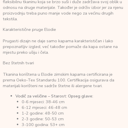
fleksibilnu tkaninu koja se brzo suši i duže zadržava svoj oblik u
odnosu na druge materijale. Također je održiv izbor jer za njenu
proizvodnju treba puno manje vode nego za većinu drugih
tekstila.
Karakteristične pruge Elodie
Prugasti dizajn ne daje samo kapama karakterističan i lako
prepoznatljiv izgled, već također pomaže da kapa ostane na
mjestu preko ušiju i čela.
Bez štetnih tvari
Tkanina korištena u Elodie zimskim kapama certificirana je
prema Oeko-Tex Standardu 100. Certifikacija osigurava da
materijali korišteni ne sadrže štetne ili alergene tvari.
Vodič za veličine – Starost: Opseg glave:
0-6 mjeseci: 38-46 cm
6-12 mjeseci: 46-48 cm
1-2 godine: 48-50 cm
2-3 godine: 50-53 cm
3-100 godina: 53+ cm