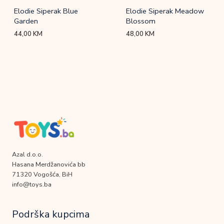
Elodie Siperak Blue
Elodie Siperak Meadow
Garden
Blossom
44,00
KM
48,00
KM
Azal d.o.o.
Hasana Merdžanovića bb
71320 Vogošća, BiH
info@toys.ba
Podrška kupcima