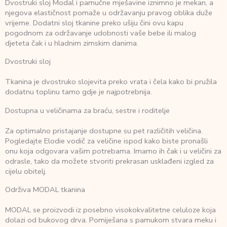
Dvostruki sloj Modal i pamučne mješavine iznimno je mekan, a
njegova elastičnost pomaže u održavanju pravog oblika duže
vrijeme. Dodatni sloj tkanine preko ušiju čini ovu kapu
pogodnom za održavanje udobnosti vaše bebe ili malog
djeteta čak i u hladnim zimskim danima.
Dvostruki sloj
Tkanina je dvostruko slojevita preko vrata i čela kako bi pružila
dodatnu toplinu tamo gdje je najpotrebnija.
Dostupna u veličinama za braću, sestre i roditelje
Za optimalno pristajanje dostupne su pet različitih veličina.
Pogledajte Elodie vodič za veličine ispod kako biste pronašli
onu koja odgovara vašim potrebama. Imamo ih čak i u veličini za
odrasle, tako da možete stvoriti prekrasan usklađeni izgled za
cijelu obitelj.
Održiva MODAL tkanina
MODAL se proizvodi iz posebno visokokvalitetne celuloze koja
dolazi od bukovog drva. Pomiješana s pamukom stvara meku i