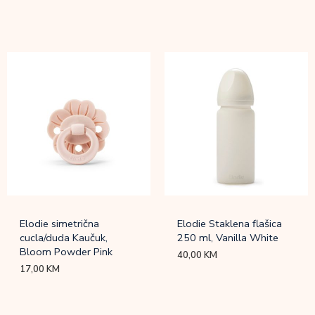
Elodie simetrična
Elodie Staklena flašica
cucla/duda Kaučuk,
250 ml, Vanilla White
Bloom Powder Pink
40,00
KM
17,00
KM