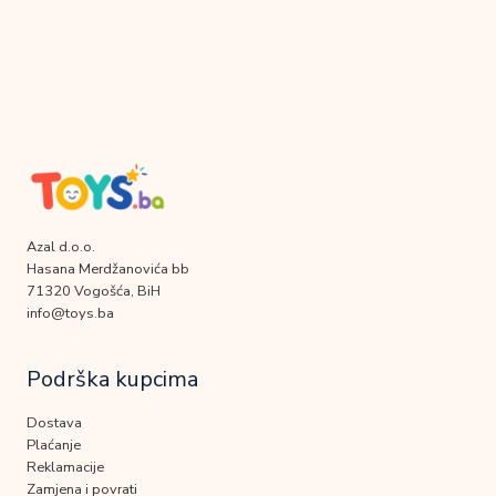
Azal d.o.o.
Hasana Merdžanovića bb
71320 Vogošća, BiH
info@toys.ba
Podrška kupcima
Dostava
Plaćanje
Reklamacije
Zamjena i povrati