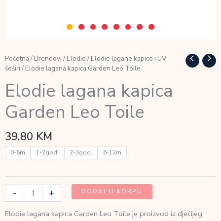
Početna
/
Brendovi
/
Elodie
/
Elodie lagane kapice i UV
šeširi
/ Elodie lagana kapica Garden Leo Toile
Elodie lagana kapica
Garden Leo Toile
39,80
KM
0-6m
1-2god.
2-3god.
6-12m
Elodie
-
+
DODAJ U KORPU
lagana
kapica
Elodie lagana kapica Garden Leo Toile je proizvod iz dječijeg
Garden