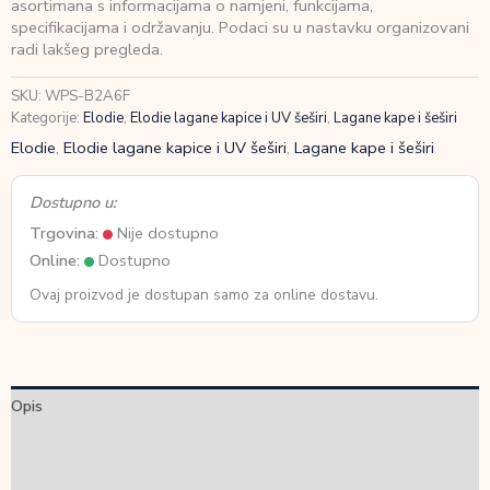
asortimana s informacijama o namjeni, funkcijama,
Leo
specifikacijama i održavanju. Podaci su u nastavku organizovani
Toile
radi lakšeg pregleda.
količina
SKU:
WPS-B2A6F
Kategorije:
Elodie
,
Elodie lagane kapice i UV šeširi
,
Lagane kape i šeširi
Elodie
,
Elodie lagane kapice i UV šeširi
,
Lagane kape i šeširi
Dostupno u:
Trgovina:
Nije dostupno
Online:
Dostupno
Ovaj proizvod je dostupan samo za online dostavu.
Opis
Dodatne informacije
Recenzije (0)