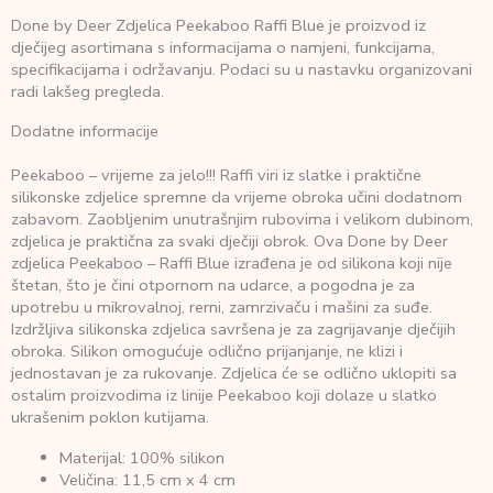
Done by Deer Zdjelica Peekaboo Raffi Blue je proizvod iz
dječijeg asortimana s informacijama o namjeni, funkcijama,
specifikacijama i održavanju. Podaci su u nastavku organizovani
radi lakšeg pregleda.
Dodatne informacije
Peekaboo – vrijeme za jelo!!! Raffi viri iz slatke i praktične
silikonske zdjelice spremne da vrijeme obroka učini dodatnom
zabavom. Zaobljenim unutrašnjim rubovima i velikom dubinom,
zdjelica je praktična za svaki dječiji obrok. Ova Done by Deer
zdjelica Peekaboo – Raffi Blue izrađena je od silikona koji nije
štetan, što je čini otpornom na udarce, a pogodna je za
upotrebu u mikrovalnoj, rerni, zamrzivaču i mašini za suđe.
Izdržljiva silikonska zdjelica savršena je za zagrijavanje dječijih
obroka. Silikon omogućuje odlično prijanjanje, ne klizi i
jednostavan je za rukovanje. Zdjelica će se odlično uklopiti sa
ostalim proizvodima iz linije Peekaboo koji dolaze u slatko
ukrašenim poklon kutijama.
Materijal: 100% silikon
Veličina: 11,5 cm x 4 cm