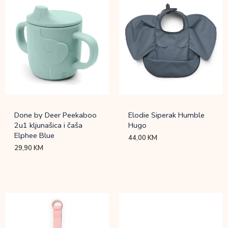
Done by Deer Peekaboo
Elodie Siperak Humble
2u1 kljunašica i čaša
Hugo
Elphee Blue
44,00
KM
29,90
KM