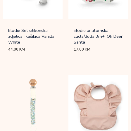
Elodie Set silikonska
Elodie anatomska
zdjelica i kašikica Vanilla
cucla/duda 3m+, Oh Deer
White
Santa
44,00
KM
17,00
KM