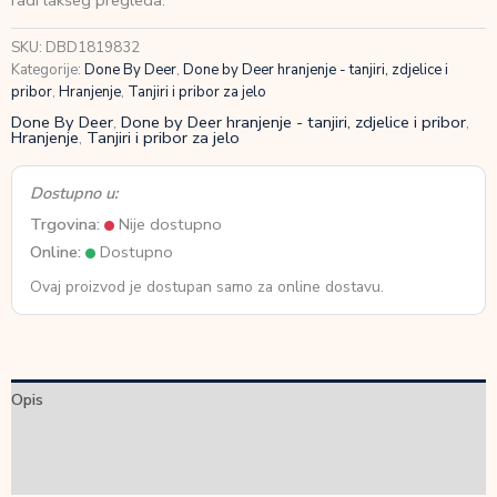
radi lakšeg pregleda.
Blue
količina
SKU:
DBD1819832
Kategorije:
Done By Deer
,
Done by Deer hranjenje - tanjiri, zdjelice i
pribor
,
Hranjenje
,
Tanjiri i pribor za jelo
Done By Deer
,
Done by Deer hranjenje - tanjiri, zdjelice i pribor
,
Hranjenje
,
Tanjiri i pribor za jelo
Dostupno u:
Trgovina:
Nije dostupno
Online:
Dostupno
Ovaj proizvod je dostupan samo za online dostavu.
Opis
Dodatne informacije
Recenzije (0)