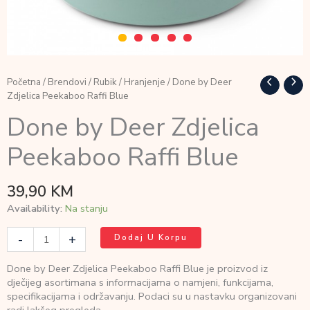
Početna
/
Brendovi
/
Rubik
/
Hranjenje
/ Done by Deer
Zdjelica Peekaboo Raffi Blue
Done by Deer Zdjelica
Peekaboo Raffi Blue
39,90
KM
Availability:
Na stanju
Done
-
+
Dodaj U Korpu
by
Deer
Done by Deer Zdjelica Peekaboo Raffi Blue je proizvod iz
Zdjelica
dječijeg asortimana s informacijama o namjeni, funkcijama,
Peekaboo
specifikacijama i održavanju. Podaci su u nastavku organizovani
Raffi