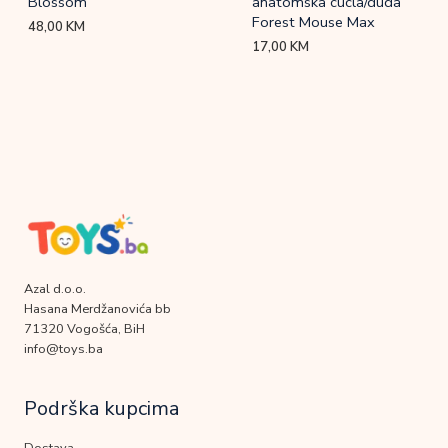
Blossom
anatomska cucla/duda
Forest Mouse Max
48,00
KM
17,00
KM
Azal d.o.o.
Hasana Merdžanovića bb
71320 Vogošća, BiH
info@toys.ba
Podrška kupcima
Dostava