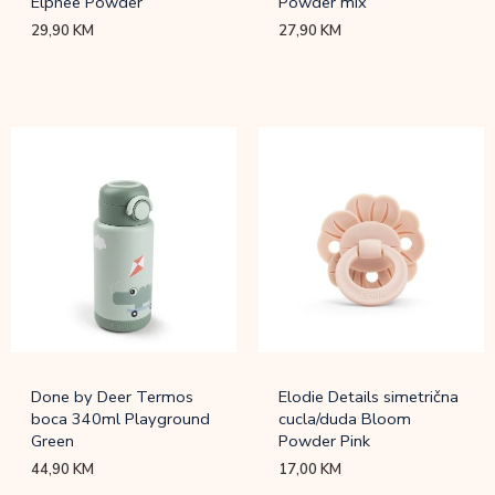
Elphee Powder
Powder mix
29,90
KM
27,90
KM
Done by Deer Termos
Elodie Details simetrična
boca 340ml Playground
cucla/duda Bloom
Green
Powder Pink
44,90
KM
17,00
KM