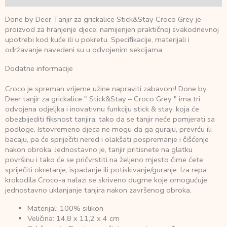
Done by Deer Tanjir za grickalice Stick&Stay Croco Grey je
proizvod za hranjenje djece, namijenjen praktičnoj svakodnevnoj
upotrebi kod kuće ili u pokretu. Specifikacije, materijali i
održavanje navedeni su u odvojenim sekcijama.
Dodatne informacije
Croco je spreman vrijeme užine napraviti zabavom! Done by
Deer tanjir za grickalice " Stick&Stay – Croco Grey " ima tri
odvojena odjeljka i inovativnu funkciju stick & stay, koja će
obezbijediti fiksnost tanjira, tako da se tanjir neće pomjerati sa
podloge. Istovremeno djeca ne mogu da ga guraju, prevrću ili
bacaju, pa će spriječiti nered i olakšati pospremanje i čišćenje
nakon obroka. Jednostavno je, tanjir pritisnete na glatku
površinu i tako će se pričvrstiti na željeno mjesto čime ćete
spriječiti okretanje, ispadanje ili potiskivanje/guranje. Iza repa
krokodila Croco-a nalazi se skriveno dugme koje omogućuje
jednostavno uklanjanje tanjira nakon završenog obroka.
Materijal: 100% silikon
Veličina: 14,8 x 11,2 x 4 cm