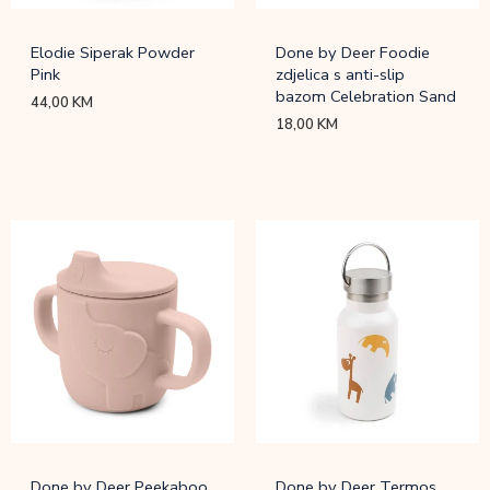
Elodie Siperak Powder
Done by Deer Foodie
Pink
zdjelica s anti-slip
bazom Celebration Sand
44,00
KM
18,00
KM
Done by Deer Peekaboo
Done by Deer Termos