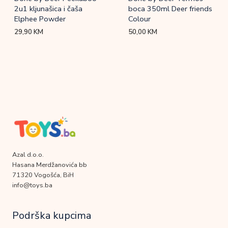
2u1 kljunašica i čaša
boca 350ml Deer friends
Elphee Powder
Colour
29,90
KM
50,00
KM
Azal d.o.o.
Hasana Merdžanovića bb
71320 Vogošća, BiH
info@toys.ba
Podrška kupcima