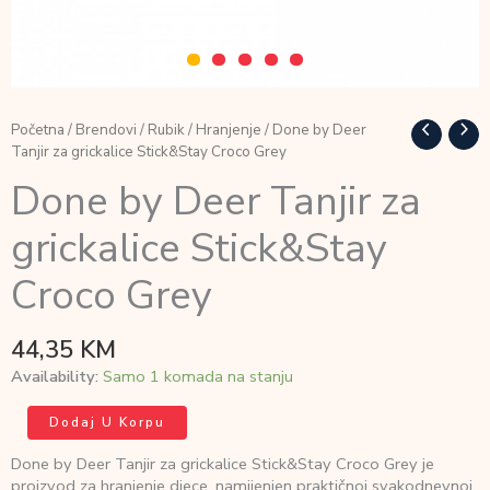
Početna
/
Brendovi
/
Rubik
/
Hranjenje
/ Done by Deer
Tanjir za grickalice Stick&Stay Croco Grey
Done by Deer Tanjir za
grickalice Stick&Stay
Croco Grey
44,35
KM
Availability:
Samo 1 komada na stanju
Done
Dodaj U Korpu
by
Deer
Done by Deer Tanjir za grickalice Stick&Stay Croco Grey je
Tanjir
proizvod za hranjenje djece, namijenjen praktičnoj svakodnevnoj