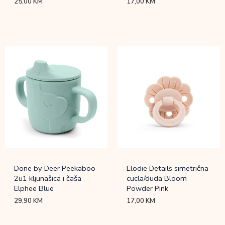
25,00
KM
17,00
KM
Done by Deer Peekaboo
Elodie Details simetrična
2u1 kljunašica i čaša
cucla/duda Bloom
Elphee Blue
Powder Pink
29,90
KM
17,00
KM