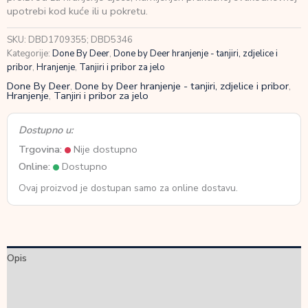
za
upotrebi kod kuće ili u pokretu.
grickalice
Stick&Stay
SKU:
DBD1709355; DBD5346
Croco
Kategorije:
Done By Deer
,
Done by Deer hranjenje - tanjiri, zdjelice i
Grey
pribor
,
Hranjenje
,
Tanjiri i pribor za jelo
količina
Done By Deer
,
Done by Deer hranjenje - tanjiri, zdjelice i pribor
,
Hranjenje
,
Tanjiri i pribor za jelo
Dostupno u:
Trgovina:
Nije dostupno
Online:
Dostupno
Ovaj proizvod je dostupan samo za online dostavu.
Opis
Dodatne informacije
Recenzije (0)