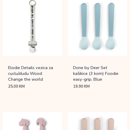
Elodie Details vezica za
Done by Deer Set
cuclu/dudu Wood
kašikice (3 kom) Foodie
Change the world
easy-grip, Blue
25,00
KM
19,90
KM