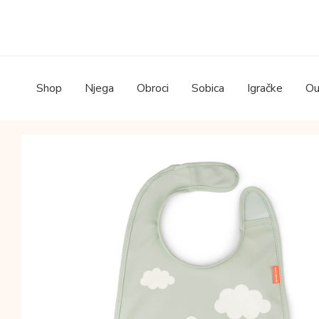
Skip
to
content
Shop
Njega
Obroci
Sobica
Igračke
Ou