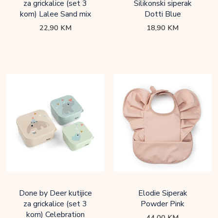
za grickalice (set 3
Silikonski siperak
kom) Lalee Sand mix
Dotti Blue
22,90
KM
18,90
KM
Done by Deer kutijice
Elodie Siperak
za grickalice (set 3
Powder Pink
kom) Celebration
44,00
KM