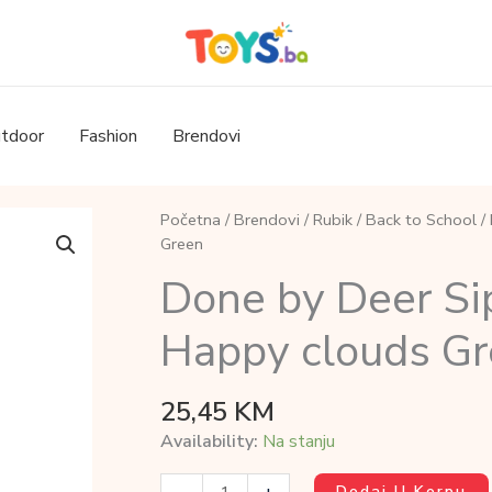
tdoor
Fashion
Brendovi
Početna
/
Brendovi
/
Rubik
/
Back to School
/ 
Green
Done by Deer Sip
Happy clouds G
25,45
KM
Availability:
Na stanju
Done
Dodaj U Korpu