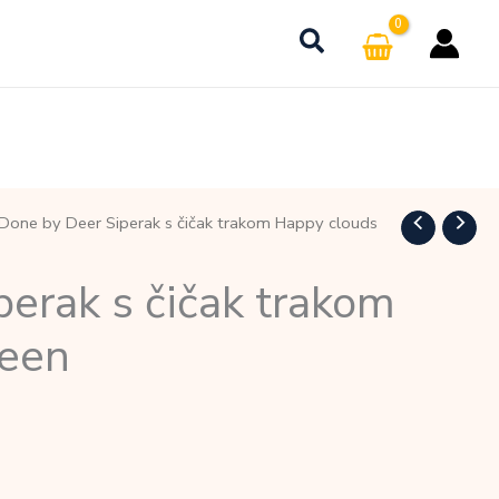
Done by Deer Siperak s čičak trakom Happy clouds
erak s čičak trakom
reen