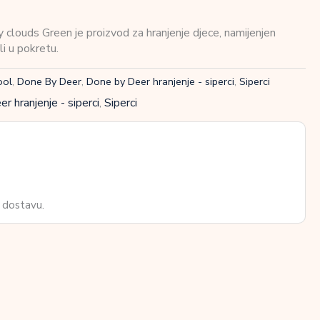
clouds Green je proizvod za hranjenje djece, namijenjen
i u pokretu.
ool
,
Done By Deer
,
Done by Deer hranjenje - siperci
,
Siperci
r hranjenje - siperci
,
Siperci
 dostavu.