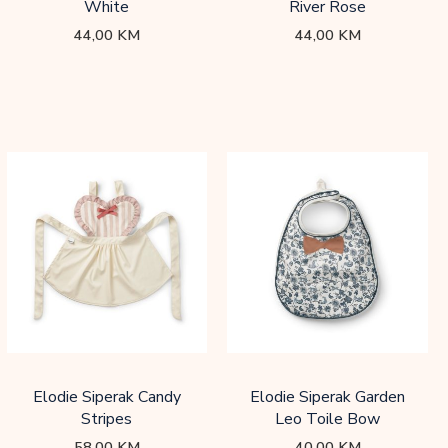
White
River Rose
44,00
KM
44,00
KM
Elodie Siperak Candy
Elodie Siperak Garden
Stripes
Leo Toile Bow
58,00
KM
40,00
KM