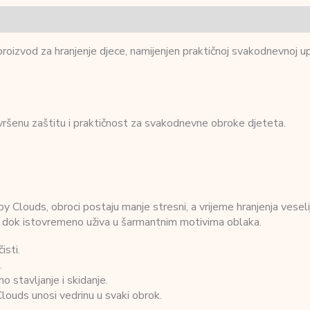
zvod za hranjenje djece, namijenjen praktičnoj svakodnevnoj upotre
ršenu zaštitu i praktičnost za svakodnevne obroke djeteta.
ouds, obroci postaju manje stresni, a vrijeme hranjenja veselije. 
a, dok istovremeno uživa u šarmantnim motivima oblaka.
isti.
.
 stavljanje i skidanje.
ouds unosi vedrinu u svaki obrok.