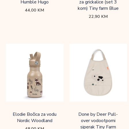
Humble Hugo
za grickalice (set 3
kom) Tiny farm Blue
44,00
KM
22,90
KM
Elodie Bočica za vodu
Done by Deer Pull-
Nordic Woodland
over vodootporni
siperak Tiny Farm
48,00
KM