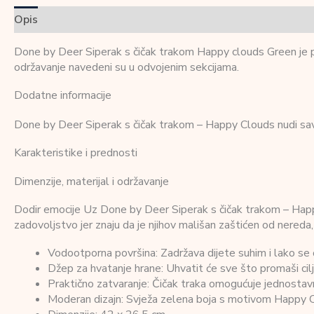
Opis
Dodatne informacije
Recenzije (0)
Done by Deer Siperak s čičak trakom Happy clouds Green je proi
održavanje navedeni su u odvojenim sekcijama.
Dodatne informacije
Done by Deer Siperak s čičak trakom – Happy Clouds nudi sav
Karakteristike i prednosti
Dimenzije, materijal i održavanje
Dodir emocije Uz Done by Deer Siperak s čičak trakom – Happy Cl
zadovoljstvo jer znaju da je njihov mališan zaštićen od nered
Vodootporna površina: Zadržava dijete suhim i lako se č
Džep za hvatanje hrane: Uhvatit će sve što promaši cilj
Praktično zatvaranje: Čičak traka omogućuje jednostavno
Moderan dizajn: Svježa zelena boja s motivom Happy Cl