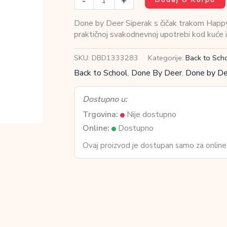
-
+
by
Deer
Done by Deer Siperak s čičak trakom Happy 
Siperak
praktičnoj svakodnevnoj upotrebi kod kuće il
s
čičak
SKU:
DBD1333283
Kategorije:
Back to Sch
trakom
Back to School
,
Done By Deer
,
Done by Dee
Happy
clouds
Green
Dostupno u:
količina
Trgovina:
Nije dostupno
Online:
Dostupno
Ovaj proizvod je dostupan samo za online