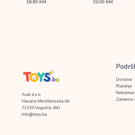
18,90
KM
20,00
KM
Podrš
Dostava
Plaćanje
Reklamaci
Azal d.o.o.
Zamjena i
Hasana Merdžanovića bb
71320 Vogošća, BiH
info@toys.ba